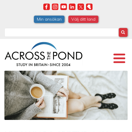
Skip
to
main
Min ansökan
Välj ditt land
content
Search
Image