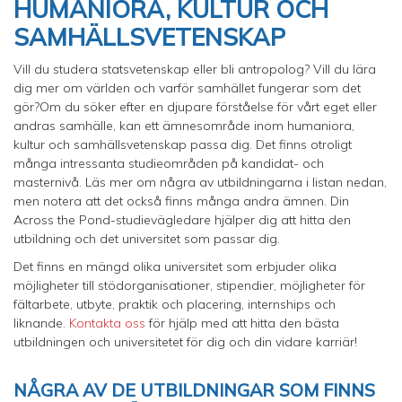
HUMANIORA, KULTUR OCH
SAMHÄLLSVETENSKAP
Vill du studera statsvetenskap eller bli antropolog? Vill du lära
dig mer om världen och varför samhället fungerar som det
gör?Om du söker efter en djupare förståelse för vårt eget eller
andras samhälle, kan ett ämnesområde inom humaniora,
kultur och samhällsvetenskap passa dig. Det finns otroligt
många intressanta studieområden på kandidat- och
masternivå. Läs mer om några av utbildningarna i listan nedan,
men notera att det också finns många andra ämnen. Din
Across the Pond-studievägledare hjälper dig att hitta den
utbildning och det universitet som passar dig.
Det finns en mängd olika universitet som erbjuder olika
möjligheter till stödorganisationer, stipendier, möjligheter för
fältarbete, utbyte, praktik och placering, internships och
liknande.
Kontakta oss
för hjälp med att hitta den bästa
utbildningen och universitetet för dig och din vidare karriär!
NÅGRA AV DE UTBILDNINGAR SOM FINNS