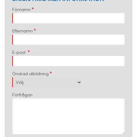
Förnamn
Efternamn
E-post
Önskad utbildning
Förfrågan