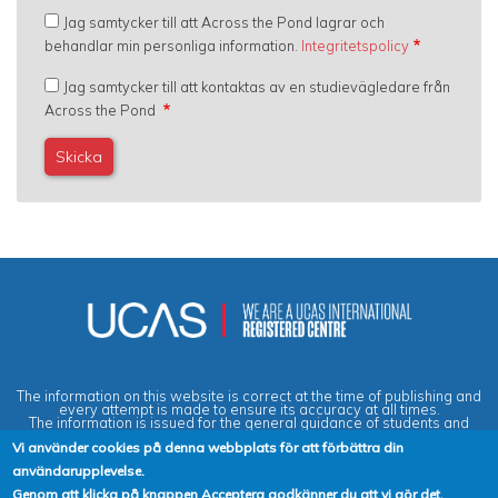
Jag samtycker till att Across the Pond lagrar och
behandlar min personliga information.
Integritetspolicy
Jag samtycker till att kontaktas av en studievägledare från
Across the Pond
The information on this website is correct at the time of publishing and
every attempt is made to ensure its accuracy at all times.
The information is issued for the general guidance of students and
does not form part of any contract or guarantee.
Vi använder cookies på denna webbplats för att förbättra din
användarupplevelse.
Privacy & Data Protection Policy
|
Cookies Policy
|
Anti-Slavery &
Genom att klicka på knappen Acceptera godkänner du att vi gör det.