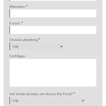
Efternamn
E-post
Önskad utbildning
Förfrågan
Var hörde du talas om Across the Pond?