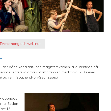
Evenemang och webinar
L
rbjuder både kandidat- och magisterexamen, alla inriktade på
iserade teaterskolorna i Storbritannien med cirka 650 elever.
) och en i Southend-on-Sea (Essex).
ex öppnade
nerna. Sedan
ast 15-