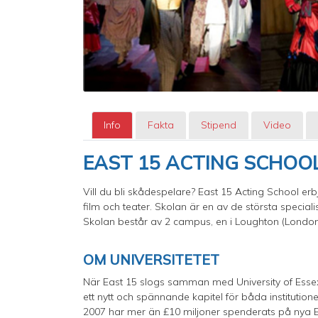
Info
Fakta
Stipend
Video
EAST 15 ACTING SCHOO
Vill du bli skådespelare? East 15 Acting School e
film och teater. Skolan är en av de största special
Skolan består av 2 campus, en i Loughton (London
OM UNIVERSITETET
När East 15 slogs samman med University of Ess
ett nytt och spännande kapitel för båda institutio
2007 har mer än £10 miljoner spenderats på nya E