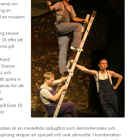
thend-on-
ång en
ll en modern
ing House
15 ofta sitt
orna på
chard
ch Dance
zz och
tt spela in
änds för att
d
r,
 på East 15.
för
ggnaden är en medeltida ladugård som demonterades och
ursprung skapar en speciell och unik atmosfär. I kombination