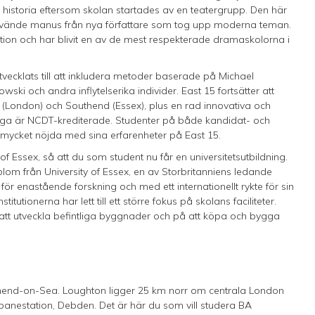
ell historia eftersom skolan startades av en teatergrupp. Den här
h använde manus från nya författare som tog upp moderna teman.
ition och har blivit en av de mest respekterade dramaskolorna i
vecklats till att inkludera metoder baserade på Michael
ki och andra inflytelserika individer. East 15 fortsätter att
London) och Southend (Essex), plus en rad innovativa och
ga är NCDT-krediterade. Studenter på både kandidat- och
mycket nöjda med sina erfarenheter på East 15.
of Essex, så att du som student nu får en universitetsutbildning.
lom från University of Essex, en av Storbritanniens ledande
för enastående forskning och med ett internationellt rykte för sin
tutionerna har lett till ett större fokus på skolans faciliteter.
att utveckla befintliga byggnader och på att köpa och bygga
thend-on-Sea. Loughton ligger 25 km norr om centrala London
anestation, Debden. Det är här du som vill studera BA