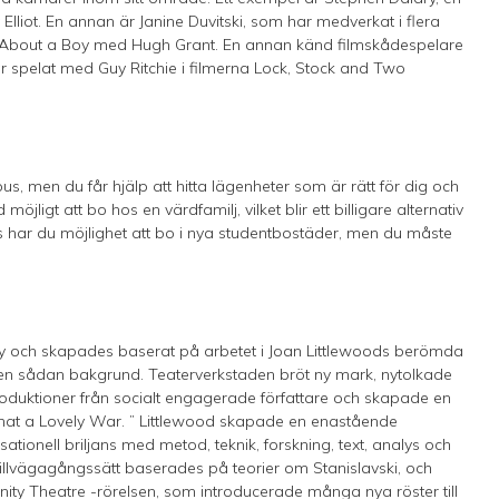
liot. En annan är Janine Duvitski, som har medverkat i flera
m About a Boy med Hugh Grant. En annan känd filmskådespelare
 spelat med Guy Ritchie i filmerna Lock, Stock and Two
, men du får hjälp att hitta lägenheter som är rätt för dig och
möjligt att bo hos en värdfamilj, vilket blir ett billigare alternativ
 har du möjlighet att bo i nya studentbostäder, men du måste
y och skapades baserat på arbetet i Joan Littlewoods berömda
en sådan bakgrund. Teaterverkstaden bröt ny mark, nytolkade
oduktioner från socialt engagerade författare och skapade en
at a Lovely War. ” Littlewood skapade en enastående
ionell briljans med metod, teknik, forskning, text, analys och
 tillvägagångssätt baserades på teorier om Stanislavski, och
ity Theatre -rörelsen, som introducerade många nya röster till