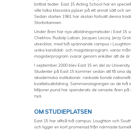
brittisk teater. East 15 Acting School har en speci
ville tolka klassiska pjäser på ett annat sätt oc
Sedan starten 1961 har skolan fortsatt denna trad
Storbritannien.
Under åren har nya utbildningsmetoder i East 15 ut
Chekhov, Rudolp Laban, Jacques Lecoq, Jerzy Grotows
utvecklas, med två spännande campus i Loughton (
unika kandidat- och magisterprogram, varav mån
magisterprogram svarar genom enkäter att de är 
I september 2000 blev East 15 en del av University 
Studenter på East 15 kommer sedan att få sina dip
akademiska institutioner, rankade tionde nationellt 
kvalitetsutbildning. Sammanslagningen av de två insti
Miljoner pund har spenderats de senaste åren på 
nya.
OM STUDIEPLATSEN
East 15 har alltså två campus; Loughton och Sou
och ligger en kort promenad från närmaste tunnelb