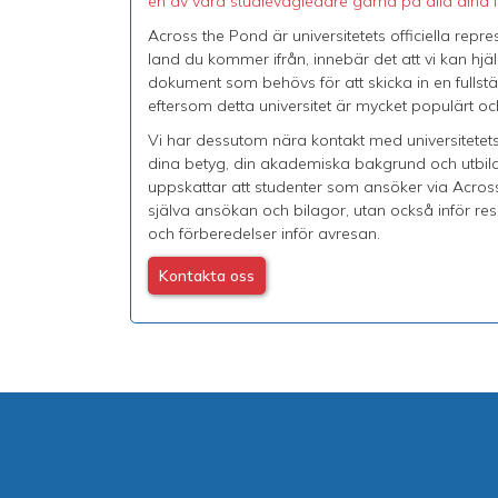
en av våra studievägledare gärna på alla dina f
Across the Pond är universitetets officiella repr
land du kommer ifrån, innebär det att vi kan hjäl
dokument som behövs för att skicka in en fullst
eftersom detta universitet är mycket populärt oc
Vi har dessutom nära kontakt med universitetets i
dina betyg, din akademiska bakgrund och utbildn
uppskattar att studenter som ansöker via Across
själva ansökan och bilagor, utan också inför resa
och förberedelser inför avresan.
Kontakta oss