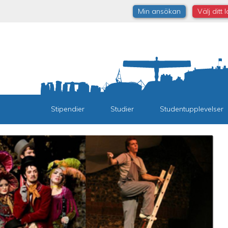
Min ansökan
Välj ditt 
Stipendier
Studier
Studentupplevelser