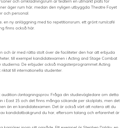
personer och omklädningsrum är teatern en utmärkt plats för
tioner äger rum här, medan den nyligen utbyggda Theatre Foyet
er och personal.
, en ny anläggning med tio repetitionsrum, ett grönt rum/café
ng finns också här.
 och är med rätta stolt över de faciliteter den har att erbjuda
igheter, till exempel kandidatexamen i Acting and Stage Combat
l av studierna. De erbjuder också magisterprogrammet Acting
iktat till internationella studenter.
t audition-/antagningsprov. Fråga din studievägledare om detta
 in i East 15 och det finns många sökande per skolplats, men det
en än en kandidatexamen. Det är också värt att notera att du
p av kandidatbakgrund du har, eftersom talang och erfarenhet är
a karriärer inom sitt område. Ett exempel är Stephen Daldry, en