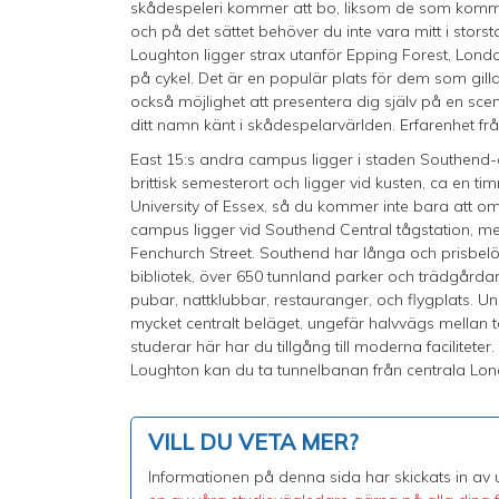
skådespeleri kommer att bo, liksom de som kommer
och på det sättet behöver du inte vara mitt i stor
Loughton ligger strax utanför Epping Forest, Londo
på cykel. Det är en populär plats för dem som gill
också möjlighet att presentera dig själv på en scen
ditt namn känt i skådespelarvärlden. Erfarenhet fr
East 15:s andra campus ligger i staden Southend-o
brittisk semesterort och ligger vid kusten, ca en t
University of Essex, så du kommer inte bara att o
campus ligger vid Southend Central tågstation, me
Fenchurch Street. Southend har långa och prisbelönt
bibliotek, över 650 tunnland parker och trädgårdar,
pubar, nattklubbar, restauranger, och flygplats. Un
mycket centralt beläget, ungefär halvvägs mellan 
studerar här har du tillgång till moderna faciliteter.
Loughton kan du ta tunnelbanan från centrala Lon
VILL DU VETA MER?
Informationen på denna sida har skickats in av un