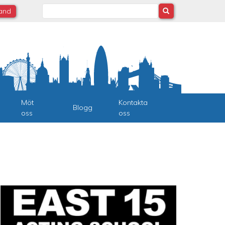
Search
land
Möt
Kontakta
Blogg
oss
oss