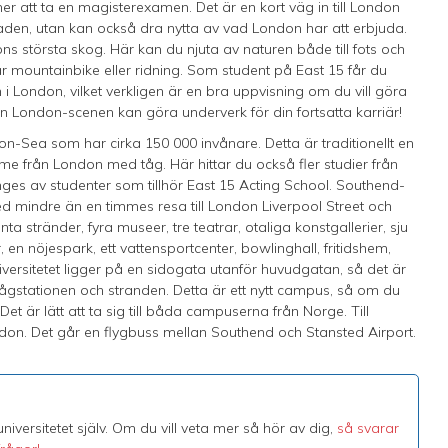
 att ta en magisterexamen. Det är en kort väg in till London
staden, utan kan också dra nytta av vad London har att erbjuda.
ns största skog. Här kan du njuta av naturen både till fots och
ar mountainbike eller ridning. Som student på East 15 får du
 i London, vilket verkligen är en bra uppvisning om du vill göra
ån London-scenen kan göra underverk för din fortsatta karriär!
n-Sea som har cirka 150 000 invånare. Detta är traditionellt en
imme från London med tåg. Här hittar du också fler studier från
mges av studenter som tillhör East 15 Acting School. Southend-
d mindre än en timmes resa till London Liverpool Street och
a stränder, fyra museer, tre teatrar, otaliga konstgallerier, sju
 en nöjespark, ett vattensportcenter, bowlinghall, fritidshem,
iversitetet ligger på en sidogata utanför huvudgatan, så det är
tågstationen och stranden. Detta är ett nytt campus, så om du
 Det är lätt att ta sig till båda campuserna från Norge. Till
don. Det går en flygbuss mellan Southend och Stansted Airport.
iversitetet själv. Om du vill veta mer så hör av dig,
så svarar