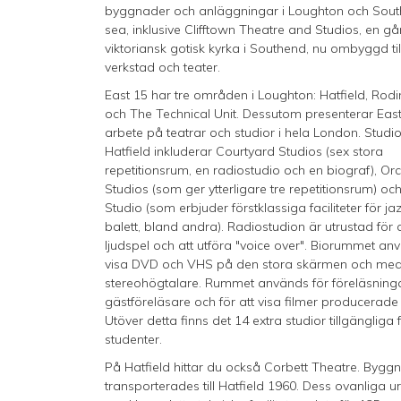
byggnader och anläggningar i Loughton och Sou
sea, inklusive Clifftown Theatre and Studios, en g
viktoriansk gotisk kyrka i Southend, nu ombyggd ti
verkstad och teater.
East 15 har tre områden i Loughton: Hatfield, Rod
och The Technical Unit. Dessutom presenterar East 
arbete på teatrar och studior i hela London. Studi
Hatfield inkluderar Courtyard Studios (sex stora
repetitionsrum, en radiostudio och en biograf), Or
Studios (som ger ytterligare tre repetitionsrum) o
Studio (som erbjuder förstklassiga faciliteter för ja
balett, bland andra). Radiostudion är utrustad för a
ljudspel och att utföra "voice over". Biorummet anv
visa DVD och VHS på den stora skärmen och me
stereohögtalare. Rummet används för föreläsninga
gästföreläsare och för att visa filmer producerade
Utöver detta finns det 14 extra studior tillgängliga 
studenter.
På Hatfield hittar du också Corbett Theatre. By
transporterades till Hatfield 1960. Dess ovanliga 