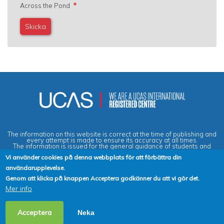
Across the Pond
The information on this website is correct at the time of publishing and
every attempt is made to ensure its accuracy at all times.
The information is issued for the general guidance of students and
does not form part of any contract or guarantee.
Vi använder cookies på denna webbplats för att förbättra din
användarupplevelse.
Privacy & Data Protection Policy
|
Cookies Policy
|
Anti-Slavery &
Genom att klicka på knappen Acceptera godkänner du att vi gör det.
Human Trafficking Statement
|
Terms & Conditions
|
Agent Quality
Mer info
Framework (AQF)
|
Vacancies
2026 Copyright © Across the Pond - Study in Britain Ltd. All rights
Acceptera
Neka
reserved.