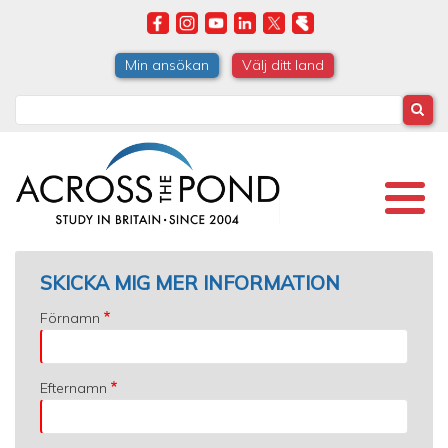
Skip
to
main
Min ansökan
Välj ditt land
content
Search
SKICKA MIG MER INFORMATION
Förnamn
Efternamn