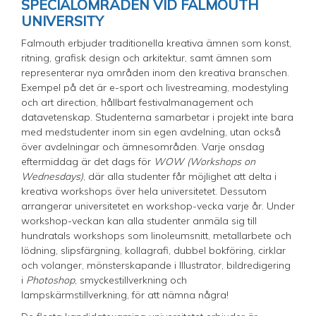
SPECIALOMRÅDEN VID FALMOUTH
UNIVERSITY
Falmouth erbjuder traditionella kreativa ämnen som konst,
ritning, grafisk design och arkitektur, samt ämnen som
representerar nya områden inom den kreativa branschen.
Exempel på det är e-sport och livestreaming, modestyling
och art direction, hållbart festivalmanagement och
datavetenskap. Studenterna samarbetar i projekt inte bara
med medstudenter inom sin egen avdelning, utan också
över avdelningar och ämnesområden. Varje onsdag
eftermiddag är det dags för
WOW (Workshops on
Wednesdays)
, där alla studenter får möjlighet att delta i
kreativa workshops över hela universitetet. Dessutom
arrangerar universitetet en workshop-vecka varje år. Under
workshop-veckan kan alla studenter anmäla sig till
hundratals workshops som linoleumsnitt, metallarbete och
lödning, slipsfärgning, kollagrafi, dubbel bokföring, cirklar
och volanger, mönsterskapande i Illustrator, bildredigering
i
Photoshop
, smyckestillverkning och
lampskärmstillverkning, för att nämna några!