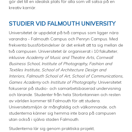
gör det till en idealisk plats för alla som vill satsa på en
kreativ karriär.
STUDIER VID FALMOUTH UNIVERSITY
Universitetet är uppdelat på två campus som ligger nära
varandra - Falmouth Campus och Penryn Campus. Med
frekventa bussförbindelser är det enkelt att ta sig mellan de
två campusen. Universitetet är organiserat i 10 fakulteter,
inklusive
Academy of Music and Theatre Arts, Cornwall
Business School, Institute of Photography, Fashion and
Textiles Institute, School of Architecture Design and
Interiors, Falmouth School of Art, School of Communications,
Games Academy
och
Institute of Photography
. Universitetet
fokuserar på studio- och samarbetsbaserad undervisning
och lärande. Studenter från hela Storbritannien och resten
av världen kommer till Falmouth för att studera.
Universitetsmiljön är mångfaldig och välkomnande, och
studenterna känner sig hemma inte bara på campusen
utan också i själva staden Falmouth.
Studenterna lär sig genom praktiska projekt,