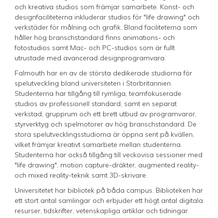
och kreativa studios som främjar samarbete. Konst- och
designfaciliteterna inkluderar studios för "life drawing" och
verkstäder för målning och grafik. Bland faciliteterna som
håller hög branschstandard finns animations- och
fotostudios samt Mac- och PC-studios som är fullt
utrustade med avancerad designprogramvara.
Falmouth har en av de största dedikerade studiorna för
spelutveckling bland universiteten i Storbritannien.
Studenterna har tillgång till rymliga, teamfokuserade
studios av professionell standard, samt en separat
verkstad, grupprum och ett brett utbud av programvaror,
styrverktyg och spelmotorer av hög branschstandard. De
stora spelutvecklingsstudiorna är öppna sent på kvällen,
vilket främjar kreativt samarbete mellan studenterna.
Studenterna har också tillgång till veckovisa sessioner med
"life drawing", motion capture-dräkter, augmented reality-
och mixed reality-teknik samt 3D-skrivare.
Universitetet har bibliotek på båda campus. Biblioteken har
ett stort antal samlingar och erbjuder ett högt antal digitala
resurser, tidskrifter, vetenskapliga artiklar och tidningar.