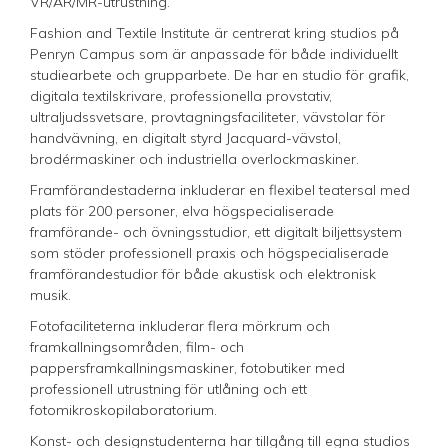
VR/AR/MR-utrustning.
Fashion and Textile Institute är centrerat kring studios på
Penryn Campus som är anpassade för både individuellt
studiearbete och grupparbete. De har en studio för grafik,
digitala textilskrivare, professionella provstativ,
ultraljudssvetsare, provtagningsfaciliteter, vävstolar för
handvävning, en digitalt styrd Jacquard-vävstol,
brodérmaskiner och industriella overlockmaskiner.
Framförandestaderna inkluderar en flexibel teatersal med
plats för 200 personer, elva högspecialiserade
framförande- och övningsstudior, ett digitalt biljettsystem
som stöder professionell praxis och högspecialiserade
framförandestudior för både akustisk och elektronisk
musik.
Fotofaciliteterna inkluderar flera mörkrum och
framkallningsområden, film- och
pappersframkallningsmaskiner, fotobutiker med
professionell utrustning för utlåning och ett
fotomikroskopilaboratorium.
Konst- och designstudenterna har tillgång till egna studios