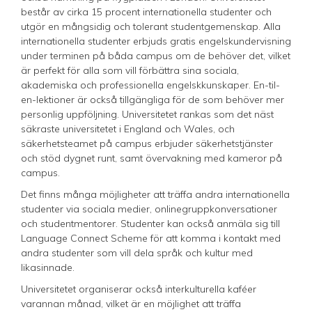
består av cirka 15 procent internationella studenter och
utgör en mångsidig och tolerant studentgemenskap. Alla
internationella studenter erbjuds gratis engelskundervisning
under terminen på båda campus om de behöver det, vilket
är perfekt för alla som vill förbättra sina sociala,
akademiska och professionella engelskkunskaper. En-til-
en-lektioner är också tillgängliga för de som behöver mer
personlig uppföljning. Universitetet rankas som det näst
säkraste universitetet i England och Wales, och
säkerhetsteamet på campus erbjuder säkerhetstjänster
och stöd dygnet runt, samt övervakning med kameror på
campus.
Det finns många möjligheter att träffa andra internationella
studenter via sociala medier, onlinegruppkonversationer
och studentmentorer. Studenter kan också anmäla sig till
Language Connect Scheme för att komma i kontakt med
andra studenter som vill dela språk och kultur med
likasinnade.
Universitetet organiserar också interkulturella kaféer
varannan månad, vilket är en möjlighet att träffa