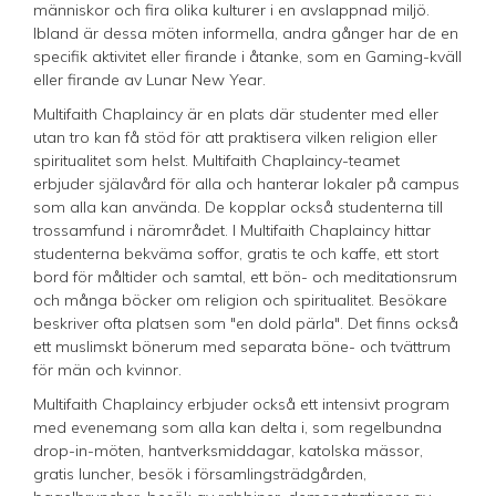
människor och fira olika kulturer i en avslappnad miljö.
Ibland är dessa möten informella, andra gånger har de en
specifik aktivitet eller firande i åtanke, som en Gaming-kväll
eller firande av Lunar New Year.
Multifaith Chaplaincy är en plats där studenter med eller
utan tro kan få stöd för att praktisera vilken religion eller
spiritualitet som helst. Multifaith Chaplaincy-teamet
erbjuder själavård för alla och hanterar lokaler på campus
som alla kan använda. De kopplar också studenterna till
trossamfund i närområdet. I Multifaith Chaplaincy hittar
studenterna bekväma soffor, gratis te och kaffe, ett stort
bord för måltider och samtal, ett bön- och meditationsrum
och många böcker om religion och spiritualitet. Besökare
beskriver ofta platsen som "en dold pärla". Det finns också
ett muslimskt bönerum med separata böne- och tvättrum
för män och kvinnor.
Multifaith Chaplaincy erbjuder också ett intensivt program
med evenemang som alla kan delta i, som regelbundna
drop-in-möten, hantverksmiddagar, katolska mässor,
gratis luncher, besök i församlingsträdgården,