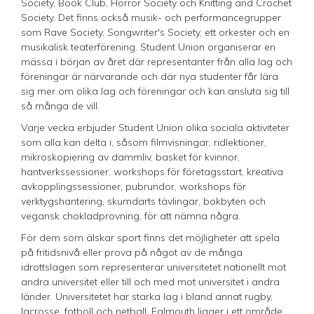
Society, Book Club, Horror Society och Knitting and Crochet
Society. Det finns också musik- och performancegrupper
som Rave Society, Songwriter's Society, ett orkester och en
musikalisk teaterförening. Student Union organiserar en
mässa i början av året där representanter från alla lag och
föreningar är närvarande och där nya studenter får lära
sig mer om olika lag och föreningar och kan ansluta sig till
så många de vill.
Varje vecka erbjuder Student Union olika sociala aktiviteter
som alla kan delta i, såsom filmvisningar, ridlektioner,
mikroskopiering av dammliv, basket för kvinnor,
hantverkssessioner, workshops för företagsstart, kreativa
avkopplingssessioner, pubrundor, workshops för
verktygshantering, skumdarts tävlingar, bokbyten och
vegansk chokladprovning, för att nämna några.
För dem som älskar sport finns det möjligheter att spela
på fritidsnivå eller prova på något av de många
idrottslagen som representerar universitetet nationellt mot
andra universitet eller till och med mot universitet i andra
länder. Universitetet har starka lag i bland annat rugby,
lacrosse, fotboll och netball. Falmouth ligger i ett område