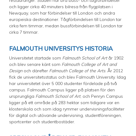
restauranger. Staden har bra buss- och tågförbindelser
och ligger cirka 40 minuters bilresa från flygplatsen i
Newquay, som har förbindelser till London och andra
europeiska destinationer. Tågförbindelsen till London tar
cirka fem timmar, medan bussförbindelsen till London tar
cirka 7 timmar.
FALMOUTH UNIVERSITYS HISTORIA
Universitetet startade som
Falmouth School of Art
år 1902
och blev senare känt som
Falmouth College of Art and
Design
och därefter
Falmouth College of the Arts
. År 2012
fick de universitetsstatus och blev Falmouth University. Idag
har universitetet över 5 000 studenter fördelade på två
campus. Falmouth Campus ligger på platsen för den
ursprungliga
Falmouth School of Art
, och Penryn Campus
ligger på ett område på 283 hektar som tidigare var en
klosterskola och som idag rymmer undervisningsfaciliteter
för digital och utövande undervisning, studentföreningen,
sportcenter och studentbostäder.