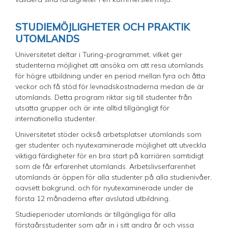
STUDIEMÖJLIGHETER OCH PRAKTIK
UTOMLANDS
Universitetet deltar i Turing-programmet, vilket ger
studenterna möjlighet att ansöka om att resa utomlands
för högre utbildning under en period mellan fyra och åtta
veckor och få stöd för levnadskostnaderna medan de är
utomlands. Detta program riktar sig till studenter från
utsatta grupper och är inte alltid tillgängligt för
internationella studenter.
Universitetet stöder också arbetsplatser utomlands som
ger studenter och nyutexaminerade möjlighet att utveckla
viktiga färdigheter för en bra start på karriären samtidigt
som de får erfarenhet utomlands. Arbetslivserfarenhet
utomlands är öppen för alla studenter på alla studienivåer,
oavsett bakgrund, och för nyutexaminerade under de
första 12 månaderna efter avslutad utbildning.
Studieperioder utomlands är tillgängliga för alla
förstaårsstudenter som går in i sitt andra år och vissa