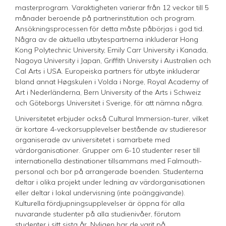
masterprogram. Varaktigheten varierar från 12 veckor till 5
månader beroende på partnerinstitution och program.
Ansökningsprocessen för detta måste påbörjas i god tid.
Några av de aktuella utbytespartnerna inkluderar Hong
Kong Polytechnic University, Emily Carr University i Kanada,
Nagoya University i Japan, Griffith University i Australien och
Cal Arts i USA. Europeiska partners för utbyte inkluderar
bland annat Høgskulen i Volda i Norge, Royal Academy of
Art i Nederländerna, Bern University of the Arts i Schweiz
och Göteborgs Universitet i Sverige, för att nämna några.
Universitetet erbjuder också Cultural Immersion-turer, vilket
är kortare 4-veckorsupplevelser bestående av studieresor
organiserade av universitetet i samarbete med
värdorganisationer. Grupper om 6-10 studenter reser till
internationella destinationer tillsammans med Falmouth-
personal och bor på arrangerade boenden. Studenterna
deltar i olika projekt under ledning av värdorganisationen
eller deltar i lokal undervisning (inte poänggivande).
Kulturella fördjupningsupplevelser är öppna för alla
nuvarande studenter på alla studienivåer, förutom
studenter i sitt sista år. Nyligen har de varit på