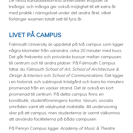
De flesta kandidatexamina universitetet erbjuder är
treåriga, och många ger också möjlighet till ett extra år
med praktik i näringslivet under det andra året, vilket
förlänger examen totalt sett till fyra år.
LIVET PÅ CAMPUS
Falmouth University är uppdelat på två campus som ligger
några kilometer från varandra, cirka 20 minuter med buss.
Det går frekventa och prisvärda bussar mellan campusen,
till centrum och till andra platser. På Falmouth Campus
hittar du
Falmouth School of Art, School of Architecture &
Design & Interiors
och
School of Communications
. Det ligger
i en historisk och subtropisk trädgård och bara tio minuters
promenad från en vacker strand. Det är också en kort
promenad till centrum. På detta campus finns en
konstbutik, studentföreningens kontor, läsrum, sociala
områden samt ett välutrustat matställe. All undervisning
sker på ett campus, men studenterna är varmt välkomna
att använda faciliteterna på båda campusen.
På Penryn Campus ligger
Academy of Music & Theatre