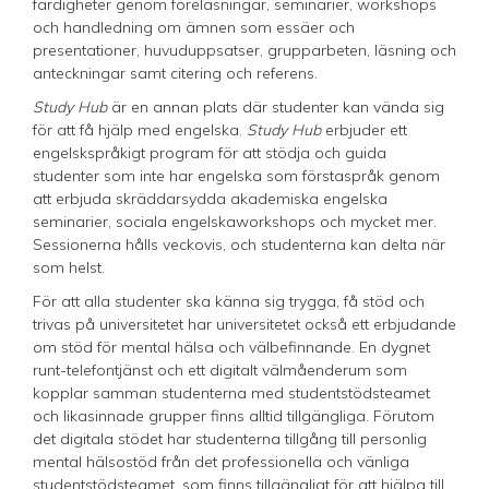
färdigheter genom föreläsningar, seminarier, workshops
och handledning om ämnen som essäer och
presentationer, huvuduppsatser, grupparbeten, läsning och
anteckningar samt citering och referens.
Study Hub
är en annan plats där studenter kan vända sig
för att få hjälp med engelska.
Study Hub
erbjuder ett
engelskspråkigt program för att stödja och guida
studenter som inte har engelska som förstaspråk genom
att erbjuda skräddarsydda akademiska engelska
seminarier, sociala engelskaworkshops och mycket mer.
Sessionerna hålls veckovis, och studenterna kan delta när
som helst.
För att alla studenter ska känna sig trygga, få stöd och
trivas på universitetet har universitetet också ett erbjudande
om stöd för mental hälsa och välbefinnande. En dygnet
runt-telefontjänst och ett digitalt välmåenderum som
kopplar samman studenterna med studentstödsteamet
och likasinnade grupper finns alltid tillgängliga. Förutom
det digitala stödet har studenterna tillgång till personlig
mental hälsostöd från det professionella och vänliga
studentstödsteamet, som finns tillgängligt för att hjälpa till