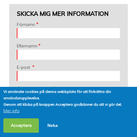
SKICKA MIG MER INFORMATION
Förnamn
Efternamn
E-post
Önskad utbildning
Vi använder cookies på denna webbplats för att förbättra din
användarupplevelse.
Genom att klicka på knappen Acceptera godkänner du att vi gör det.
Förfrågan
Mer info
Acceptera
Neka