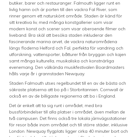
butiker, barer och restauranger. Falmouth ligger runt en
livlig hamn och är porten till den vackra Fal River, som
rinner genom ett naturskönt område. Staden är känd för
sitt kreativa liv, med många konstgallerier som visar
modern konst och scener som visar oberoende filmer och
liveband. Bra skäl att besöka staden inkluderar den
fascinerande marina arvet, de vackra naturområdena
längs floderna Helford och Fal, perfekta för vandring och
utforskning, vattensporter, båtturer från bryggan och kajen
samt många kulturella, musikaliska och konstnärliga
evenemang. Den välkända musikfestivalen Boardmasters
hålls varje år i grannstaden Newquay.
Staden Falmouth utses regelbundet till en av de bästa och
säkraste platserna att bo på i Storbritannien. Cornwall är
också en av de billigaste regionerna att bo i England.
Det är enkelt att ta sig runt i området, med bra
bussförbindelser till alla platser i området, även mellan de
två campusen. Det finns också tre lokala järnvägsstationer
för resor både inom området och till större städer, inklusive
London. Newquay flygplats ligger cirka 40 minuter bort och