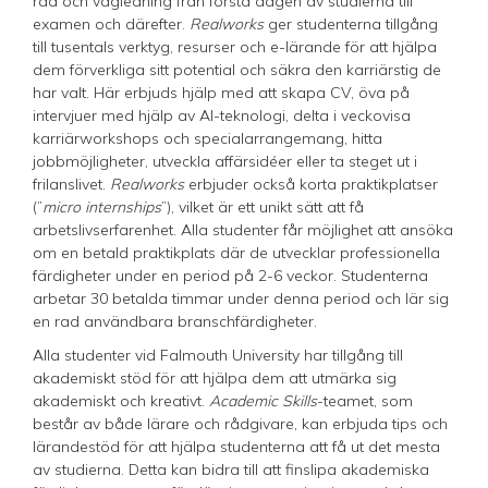
råd och vägledning från första dagen av studierna till
examen och därefter.
Realworks
ger studenterna tillgång
till tusentals verktyg, resurser och e-lärande för att hjälpa
dem förverkliga sitt potential och säkra den karriärstig de
har valt. Här erbjuds hjälp med att skapa CV, öva på
intervjuer med hjälp av AI-teknologi, delta i veckovisa
karriärworkshops och specialarrangemang, hitta
jobbmöjligheter, utveckla affärsidéer eller ta steget ut i
frilanslivet.
Realworks
erbjuder också korta praktikplatser
(”
micro internships
”), vilket är ett unikt sätt att få
arbetslivserfarenhet. Alla studenter får möjlighet att ansöka
om en betald praktikplats där de utvecklar professionella
färdigheter under en period på 2-6 veckor. Studenterna
arbetar 30 betalda timmar under denna period och lär sig
en rad användbara branschfärdigheter.
Alla studenter vid Falmouth University har tillgång till
akademiskt stöd för att hjälpa dem att utmärka sig
akademiskt och kreativt.
Academic Skills
-teamet, som
består av både lärare och rådgivare, kan erbjuda tips och
lärandestöd för att hjälpa studenterna att få ut det mesta
av studierna. Detta kan bidra till att finslipa akademiska