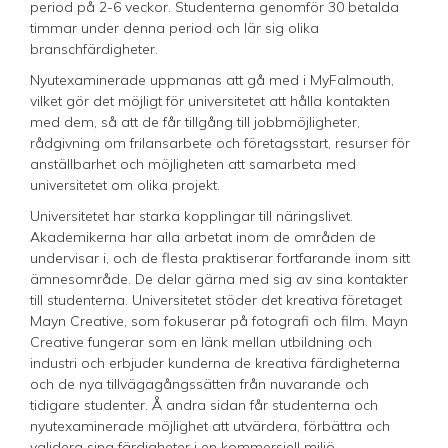
period på 2-6 veckor. Studenterna genomför 30 betalda
timmar under denna period och lär sig olika
branschfärdigheter.
Nyutexaminerade uppmanas att gå med i MyFalmouth,
vilket gör det möjligt för universitetet att hålla kontakten
med dem, så att de får tillgång till jobbmöjligheter,
rådgivning om frilansarbete och företagsstart, resurser för
anställbarhet och möjligheten att samarbeta med
universitetet om olika projekt.
Universitetet har starka kopplingar till näringslivet.
Akademikerna har alla arbetat inom de områden de
undervisar i, och de flesta praktiserar fortfarande inom sitt
ämnesområde. De delar gärna med sig av sina kontakter
till studenterna. Universitetet stöder det kreativa företaget
Mayn Creative, som fokuserar på fotografi och film. Mayn
Creative fungerar som en länk mellan utbildning och
industri och erbjuder kunderna de kreativa färdigheterna
och de nya tillvägagångssätten från nuvarande och
tidigare studenter. Å andra sidan får studenterna och
nyutexaminerade möjlighet att utvärdera, förbättra och
validera sina färdigheter i en kommersiell miljö.