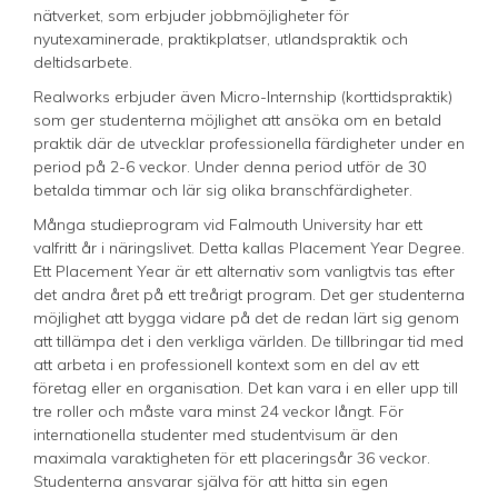
nätverket, som erbjuder jobbmöjligheter för
nyutexaminerade, praktikplatser, utlandspraktik och
deltidsarbete.
Realworks erbjuder även Micro-Internship (korttidspraktik)
som ger studenterna möjlighet att ansöka om en betald
praktik där de utvecklar professionella färdigheter under en
period på 2-6 veckor. Under denna period utför de 30
betalda timmar och lär sig olika branschfärdigheter.
Många studieprogram vid Falmouth University har ett
valfritt år i näringslivet. Detta kallas Placement Year Degree.
Ett Placement Year är ett alternativ som vanligtvis tas efter
det andra året på ett treårigt program. Det ger studenterna
möjlighet att bygga vidare på det de redan lärt sig genom
att tillämpa det i den verkliga världen. De tillbringar tid med
att arbeta i en professionell kontext som en del av ett
företag eller en organisation. Det kan vara i en eller upp till
tre roller och måste vara minst 24 veckor långt. För
internationella studenter med studentvisum är den
maximala varaktigheten för ett placeringsår 36 veckor.
Studenterna ansvarar själva för att hitta sin egen