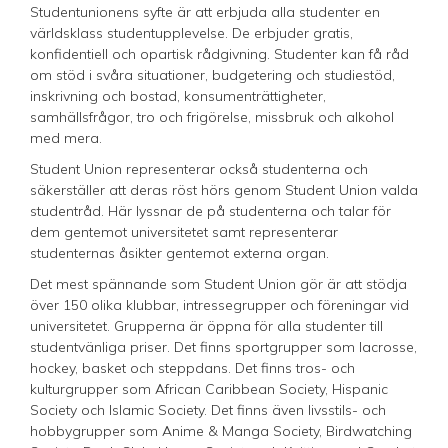
Studentunionens syfte är att erbjuda alla studenter en
världsklass studentupplevelse. De erbjuder gratis,
konfidentiell och opartisk rådgivning. Studenter kan få råd
om stöd i svåra situationer, budgetering och studiestöd,
inskrivning och bostad, konsumenträttigheter,
samhällsfrågor, tro och frigörelse, missbruk och alkohol
med mera.
Student Union representerar också studenterna och
säkerställer att deras röst hörs genom Student Union valda
studentråd. Här lyssnar de på studenterna och talar för
dem gentemot universitetet samt representerar
studenternas åsikter gentemot externa organ.
Det mest spännande som Student Union gör är att stödja
över 150 olika klubbar, intressegrupper och föreningar vid
universitetet. Grupperna är öppna för alla studenter till
studentvänliga priser. Det finns sportgrupper som lacrosse,
hockey, basket och steppdans. Det finns tros- och
kulturgrupper som African Caribbean Society, Hispanic
Society och Islamic Society. Det finns även livsstils- och
hobbygrupper som Anime & Manga Society, Birdwatching