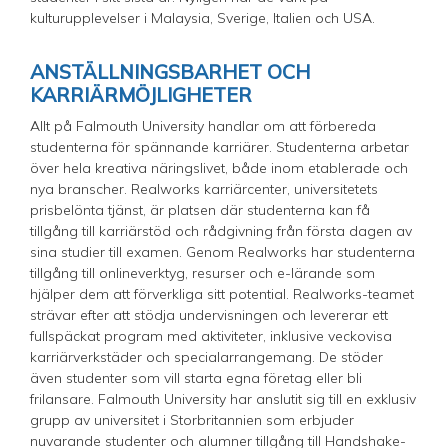
kulturupplevelser i Malaysia, Sverige, Italien och USA.
ANSTÄLLNINGSBARHET OCH
KARRIÄRMÖJLIGHETER
Allt på Falmouth University handlar om att förbereda
studenterna för spännande karriärer. Studenterna arbetar
över hela kreativa näringslivet, både inom etablerade och
nya branscher. Realworks karriärcenter, universitetets
prisbelönta tjänst, är platsen där studenterna kan få
tillgång till karriärstöd och rådgivning från första dagen av
sina studier till examen. Genom Realworks har studenterna
tillgång till onlineverktyg, resurser och e-lärande som
hjälper dem att förverkliga sitt potential. Realworks-teamet
strävar efter att stödja undervisningen och levererar ett
fullspäckat program med aktiviteter, inklusive veckovisa
karriärverkstäder och specialarrangemang. De stöder
även studenter som vill starta egna företag eller bli
frilansare. Falmouth University har anslutit sig till en exklusiv
grupp av universitet i Storbritannien som erbjuder
nuvarande studenter och alumner tillgång till Handshake-