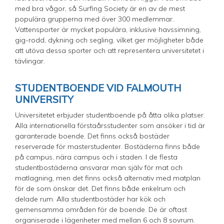
med bra vågor, så Surfing Society är en av de mest
populära grupperna med över 300 medlemmar.
Vattensporter är mycket populära, inklusive havssimning,
gig-rodd, dykning och segling, vilket ger möjligheter både
att utöva dessa sporter och att representera universitetet i
tävlingar.
STUDENTBOENDE VID FALMOUTH
UNIVERSITY
Universitetet erbjuder studentboende på åtta olika platser.
Alla internationella förstaårsstudenter som ansöker i tid är
garanterade boende. Det finns också bostäder
reserverade för masterstudenter. Bostäderna finns både
på campus, nära campus och i staden. I de flesta
studentbostäderna ansvarar man själv för mat och
matlagning, men det finns också alternativ med matplan
för de som önskar det. Det finns både enkelrum och
delade rum. Alla studentbostäder har kök och
gemensamma områden för de boende. De är oftast
organiserade i lägenheter med mellan 6 och 8 sovrum.