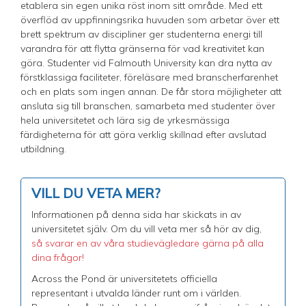
etablera sin egen unika röst inom sitt område. Med ett
överflöd av uppfinningsrika huvuden som arbetar över ett
brett spektrum av discipliner ger studenterna energi till
varandra för att flytta gränserna för vad kreativitet kan
göra. Studenter vid Falmouth University kan dra nytta av
förstklassiga faciliteter, föreläsare med branscherfarenhet
och en plats som ingen annan. De får stora möjligheter att
ansluta sig till branschen, samarbeta med studenter över
hela universitetet och lära sig de yrkesmässiga
färdigheterna för att göra verklig skillnad efter avslutad
utbildning.
VILL DU VETA MER?
Informationen på denna sida har skickats in av
universitetet själv. Om du vill veta mer så hör av dig,
så svarar en av våra studievägledare gärna på alla
dina frågor!
Across the Pond är universitetets officiella
representant i utvalda länder runt om i världen.