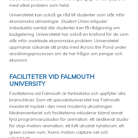
med vilket problem som helst.
Universitetet kan också ge råd till studenter som står inför
ekonomiska utmaningar.
Student Union
erbjuder
individuella samtal där studenter kan få rådgivning om
budgetering. Universitetet har också en krisfond för de som
står inför oväntade ekonomiska problem. Universitetet
uppmanar sökande att prata med Across the Pond under
ansökningsprocessen om de har frågor om pengar och
ekonomi.
FACILITETER VID FALMOUTH
UNIVERSITY
Faciliteterna vid Falmouth är fantastiska och uppfyller alla
branschkrav. Som ett specialistuniversitet har Falmouth
investerat mycket i den mest moderna utrustningen.
Mediainventariet och faciliteterna inkluderar bland annat
fyra programvarustudior för animation, ett dedikerat studio
för stop-motion-animation, ett fullt utrustat nyhetsrum, ett
green screen-rum, Xsens motion capture-set och