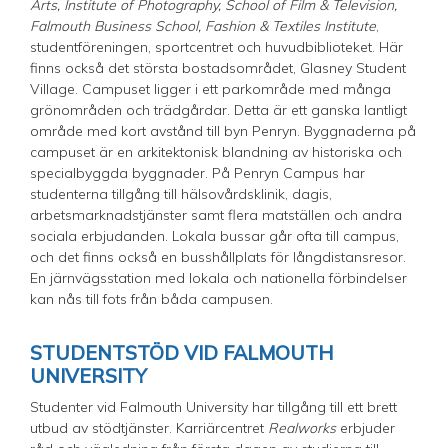
Arts, Institute of Photography, School of Film & Television,
Falmouth Business School, Fashion & Textiles Institute
,
studentföreningen, sportcentret och huvudbiblioteket. Här
finns också det största bostadsområdet, Glasney Student
Village. Campuset ligger i ett parkområde med många
grönområden och trädgårdar. Detta är ett ganska lantligt
område med kort avstånd till byn Penryn. Byggnaderna på
campuset är en arkitektonisk blandning av historiska och
specialbyggda byggnader. På Penryn Campus har
studenterna tillgång till hälsovårdsklinik, dagis,
arbetsmarknadstjänster samt flera matställen och andra
sociala erbjudanden. Lokala bussar går ofta till campus,
och det finns också en busshållplats för långdistansresor.
En järnvägsstation med lokala och nationella förbindelser
kan nås till fots från båda campusen.
STUDENTSTÖD VID FALMOUTH
UNIVERSITY
Studenter vid Falmouth University har tillgång till ett brett
utbud av stödtjänster. Karriärcentret
Realworks
erbjuder