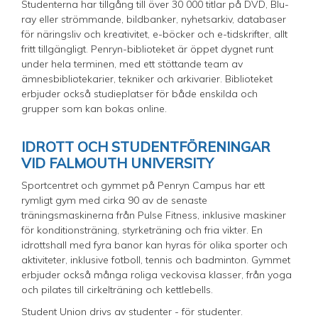
Studenterna har tillgång till över 30 000 titlar på DVD, Blu-
ray eller strömmande, bildbanker, nyhetsarkiv, databaser
för näringsliv och kreativitet, e-böcker och e-tidskrifter, allt
fritt tillgängligt. Penryn-biblioteket är öppet dygnet runt
under hela terminen, med ett stöttande team av
ämnesbibliotekarier, tekniker och arkivarier. Biblioteket
erbjuder också studieplatser för både enskilda och
grupper som kan bokas online.
IDROTT OCH STUDENTFÖRENINGAR
VID FALMOUTH UNIVERSITY
Sportcentret och gymmet på Penryn Campus har ett
rymligt gym med cirka 90 av de senaste
träningsmaskinerna från Pulse Fitness, inklusive maskiner
för konditionsträning, styrketräning och fria vikter. En
idrottshall med fyra banor kan hyras för olika sporter och
aktiviteter, inklusive fotboll, tennis och badminton. Gymmet
erbjuder också många roliga veckovisa klasser, från yoga
och pilates till cirkelträning och kettlebells.
Student Union drivs av studenter - för studenter.