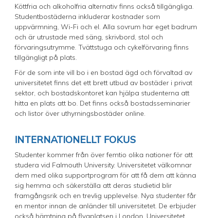
Köttfria och alkoholfria alternativ finns också tillgängliga.
Studentbostäderna inkluderar kostnader som
uppvärmning, Wi-Fi och el. Alla sovrum har eget badrum
och är utrustade med säng, skrivbord, stol och
förvaringsutrymme. Tvättstuga och cykelförvaring finns
tillgängligt på plats.
För de som inte vill bo i en bostad ägd och förvaltad av
universitetet finns det ett brett utbud av bostäder i privat
sektor, och bostadskontoret kan hjälpa studenterna att
hitta en plats att bo. Det finns också bostadsseminarier
och listor över uthyrningsbostäder online.
INTERNATIONELLT FOKUS
Studenter kommer från över femtio olika nationer för att
studera vid Falmouth University. Universitetet välkomnar
dem med olika supportprogram för att få dem att känna
sig hemma och säkerställa att deras studietid blir
framgångsrik och en trevlig upplevelse. Nya studenter får
en mentor innan de anländer till universitetet. De erbjuder
också hämtning på flygplatsen i London. Universitetet