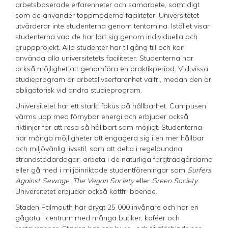
arbetsbaserade erfarenheter och samarbete, samtidigt
som de använder toppmoderna faciliteter. Universitetet
utvärderar inte studenterna genom tentamina. Istället visar
studenterna vad de har lärt sig genom individuella och
gruppprojekt. Alla studenter har tillgång till och kan
använda alla universitetets faciliteter. Studenterna har
också möjlighet att genomföra en praktikperiod. Vid vissa
studieprogram är arbetslivserfarenhet valfri, medan den är
obligatorisk vid andra studieprogram.
Universitetet har ett starkt fokus på hållbarhet. Campusen
värms upp med förnybar energi och erbjuder också
riktlinjer för att resa så hållbart som möjligt. Studenterna
har många möjligheter att engagera sig i en mer hållbar
och miljövänlig livsstil, som att delta i regelbundna
strandstädardagar, arbeta i de naturliga färgträdgårdarna
eller gå med i miljöinriktade studentföreningar som
Surfers
Against Sewage
,
The Vegan Society
eller
Green Society
.
Universitetet erbjuder också köttfri boende.
Staden Falmouth har drygt 25 000 invånare och har en
gågata i centrum med många butiker, kaféer och