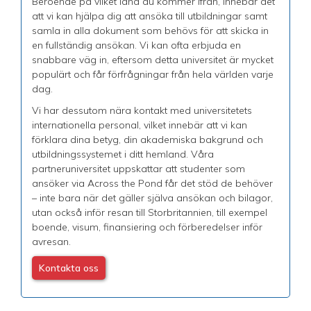
Beroende på vilket land du kommer ifrån, innebär det
att vi kan hjälpa dig att ansöka till utbildningar samt
samla in alla dokument som behövs för att skicka in
en fullständig ansökan. Vi kan ofta erbjuda en
snabbare väg in, eftersom detta universitet är mycket
populärt och får förfrågningar från hela världen varje
dag.
Vi har dessutom nära kontakt med universitetets
internationella personal, vilket innebär att vi kan
förklara dina betyg, din akademiska bakgrund och
utbildningssystemet i ditt hemland. Våra
partneruniversitet uppskattar att studenter som
ansöker via Across the Pond får det stöd de behöver
– inte bara när det gäller själva ansökan och bilagor,
utan också inför resan till Storbritannien, till exempel
boende, visum, finansiering och förberedelser inför
avresan.
Kontakta oss