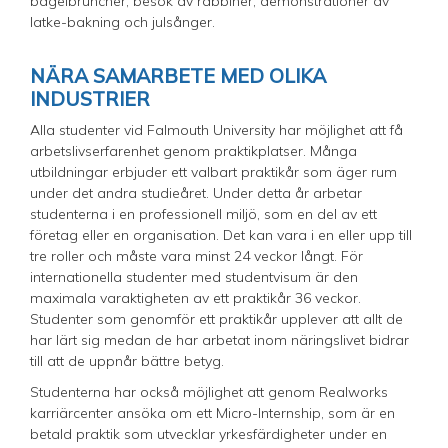
bagelbruncher, besök av rabbiner, demonstrationer av
latke-bakning och julsånger.
NÄRA SAMARBETE MED OLIKA
INDUSTRIER
Alla studenter vid Falmouth University har möjlighet att få
arbetslivserfarenhet genom praktikplatser. Många
utbildningar erbjuder ett valbart praktikår som äger rum
under det andra studieåret. Under detta år arbetar
studenterna i en professionell miljö, som en del av ett
företag eller en organisation. Det kan vara i en eller upp till
tre roller och måste vara minst 24 veckor långt. För
internationella studenter med studentvisum är den
maximala varaktigheten av ett praktikår 36 veckor.
Studenter som genomför ett praktikår upplever att allt de
har lärt sig medan de har arbetat inom näringslivet bidrar
till att de uppnår bättre betyg.
Studenterna har också möjlighet att genom Realworks
karriärcenter ansöka om ett Micro-Internship, som är en
betald praktik som utvecklar yrkesfärdigheter under en