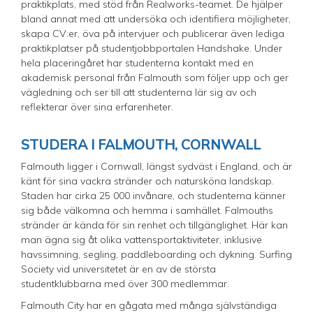
praktikplats, med stöd från Realworks-teamet. De hjälper
bland annat med att undersöka och identifiera möjligheter,
skapa CV:er, öva på intervjuer och publicerar även lediga
praktikplatser på studentjobbportalen Handshake. Under
hela placeringåret har studenterna kontakt med en
akademisk personal från Falmouth som följer upp och ger
vägledning och ser till att studenterna lär sig av och
reflekterar över sina erfarenheter.
STUDERA I FALMOUTH, CORNWALL
Falmouth ligger i Cornwall, längst sydväst i England, och är
känt för sina vackra stränder och natursköna landskap.
Staden har cirka 25 000 invånare, och studenterna känner
sig både välkomna och hemma i samhället. Falmouths
stränder är kända för sin renhet och tillgänglighet. Här kan
man ägna sig åt olika vattensportaktiviteter, inklusive
havssimning, segling, paddleboarding och dykning. Surfing
Society vid universitetet är en av de största
studentklubbarna med över 300 medlemmar.
Falmouth City har en gågata med många självständiga