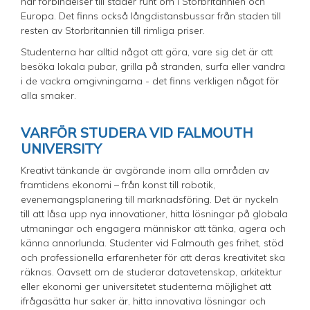
har förbindelser till städer runt om i Storbritannien och
Europa. Det finns också långdistansbussar från staden till
resten av Storbritannien till rimliga priser.
Studenterna har alltid något att göra, vare sig det är att
besöka lokala pubar, grilla på stranden, surfa eller vandra
i de vackra omgivningarna - det finns verkligen något för
alla smaker.
VARFÖR STUDERA VID FALMOUTH
UNIVERSITY
Kreativt tänkande är avgörande inom alla områden av
framtidens ekonomi – från konst till robotik,
evenemangsplanering till marknadsföring. Det är nyckeln
till att låsa upp nya innovationer, hitta lösningar på globala
utmaningar och engagera människor att tänka, agera och
känna annorlunda. Studenter vid Falmouth ges frihet, stöd
och professionella erfarenheter för att deras kreativitet ska
räknas. Oavsett om de studerar datavetenskap, arkitektur
eller ekonomi ger universitetet studenterna möjlighet att
ifrågasätta hur saker är, hitta innovativa lösningar och