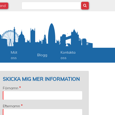
Search
land
Möt
Kontakta
Blogg
oss
oss
SKICKA MIG MER INFORMATION
Förnamn
Efternamn