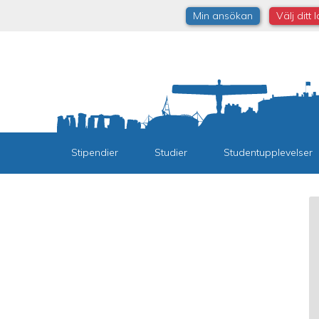
Min ansökan
Välj ditt 
Stipendier
Studier
Studentupplevelser