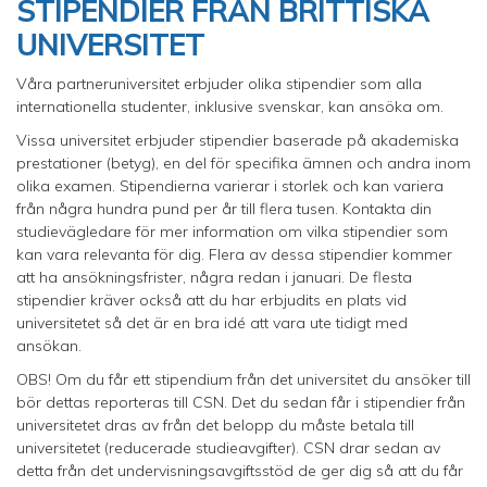
STIPENDIER FRÅN BRITTISKA
UNIVERSITET
Våra partneruniversitet erbjuder olika stipendier som alla
internationella studenter, inklusive svenskar, kan ansöka om.
Vissa universitet erbjuder stipendier baserade på akademiska
prestationer (betyg), en del för specifika ämnen och andra inom
olika examen. Stipendierna varierar i storlek och kan variera
från några hundra pund per år till flera tusen. Kontakta din
studievägledare för mer information om vilka stipendier som
kan vara relevanta för dig. Flera av dessa stipendier kommer
att ha ansökningsfrister, några redan i januari. De flesta
stipendier kräver också att du har erbjudits en plats vid
universitetet så det är en bra idé att vara ute tidigt med
ansökan.
OBS! Om du får ett stipendium från det universitet du ansöker till
bör dettas reporteras till CSN. Det du sedan får i stipendier från
universitetet dras av från det belopp du måste betala till
universitetet (reducerade studieavgifter). CSN drar sedan av
detta från det undervisningsavgiftsstöd de ger dig så att du får