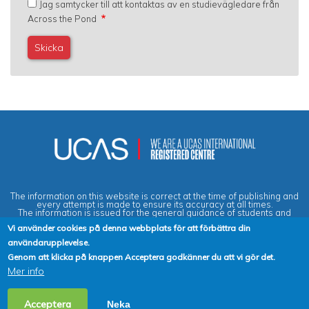
Jag samtycker till att kontaktas av en studievägledare från
Across the Pond
The information on this website is correct at the time of publishing and
every attempt is made to ensure its accuracy at all times.
The information is issued for the general guidance of students and
does not form part of any contract or guarantee.
Vi använder cookies på denna webbplats för att förbättra din
användarupplevelse.
Privacy & Data Protection Policy
|
Cookies Policy
|
Anti-Slavery &
Genom att klicka på knappen Acceptera godkänner du att vi gör det.
Human Trafficking Statement
|
Terms & Conditions
|
Agent Quality
Mer info
Framework (AQF)
|
Vacancies
2026 Copyright © Across the Pond - Study in Britain Ltd. All rights
Acceptera
Neka