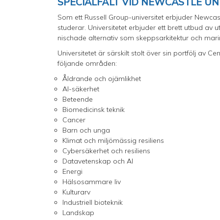
SPECIALFÄLT VID NEWCASTLE UN
Som ett Russell Group-universitet erbjuder Newcastl
studerar. Universitetet erbjuder ett brett utbud a
nischade alternativ som skeppsarkitektur och marin 
Universitetet är särskilt stolt över sin portfölj av
följande områden:
Åldrande och ojämlikhet
AI-säkerhet
Beteende
Biomedicinsk teknik
Cancer
Barn och unga
Klimat och miljömässig resiliens
Cybersäkerhet och resiliens
Datavetenskap och AI
Energi
Hälsosammare liv
Kulturarv
Industriell bioteknik
Landskap