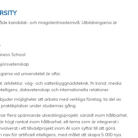
RSITY
 både kandidat- och magister/masternivå. Utbildningarna är
p
siness School
enjörsvetenskap
arna vid universitetet är ofta:
arkitektur, väg- och vattenbyggnadsteknik, fri konst, media
 intelligens, datavetenskap och internationella relationer.
bjuder möjligheter att arbeta med verkliga företag, ta del av
 praktikplatser under studiernas gång.
har flera spännande utvecklingsprojekt, särskilt inom hållbarhet,
y är högt rankat inom hållbarhet, ett tema som är integrerat i
lverat i ett tillväxtprojekt inom AI som syftar till att göra
h nav för artificiell intelligens, med målet att skapa 5 000 nya