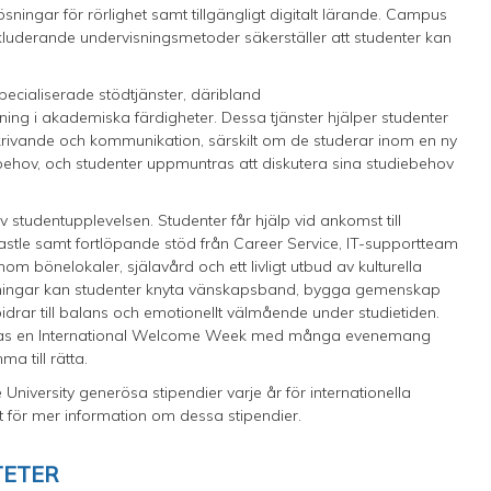
lösningar för rörlighet samt tillgängligt digitalt lärande. Campus
inkluderande undervisningsmetoder säkerställer att studenter kan
ecialiserade stödtjänster, däribland
ng i akademiska färdigheter. Dessa tjänster hjälper studenter
 skrivande och kommunikation, särskilt om de studerar inom en ny
 behov, och studenter uppmuntras att diskutera sina studiebehov
v studentupplevelsen. Studenter får hjälp vid ankomst till
ewcastle samt fortlöpande stöd från Career Service, IT-supportteam
nom bönelokaler, själavård och ett livligt utbud av kulturella
reningar kan studenter knyta vänskapsband, bygga gemenskap
bidrar till balans och emotionellt välmående under studietiden.
ordnas en International Welcome Week med många evenemang
a till rätta.
niversity generösa stipendier varje år för internationella
 för mer information om dessa stipendier.
TETER