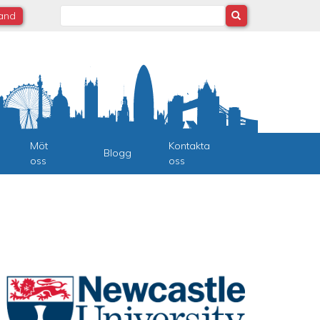
Search
land
Möt
Kontakta
Blogg
oss
oss