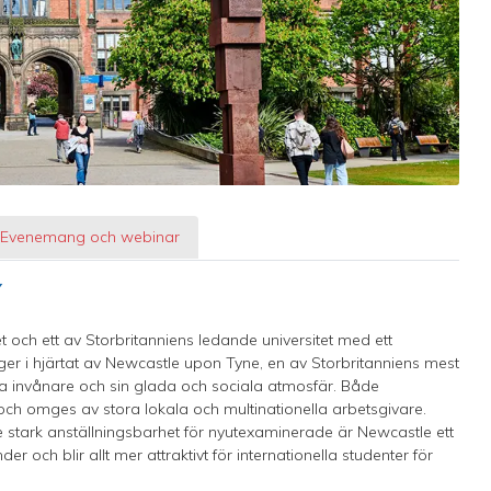
Evenemang och webinar
Y
et och ett av Storbritanniens ledande universitet med ett
gger i hjärtat av Newcastle upon Tyne, en av Storbritanniens mest
iga invånare och sin glada och sociala atmosfär. Både
 och omges av stora lokala och multinationella arbetsgivare.
ark anställningsbarhet för nyutexaminerade är Newcastle ett
er och blir allt mer attraktivt för internationella studenter för