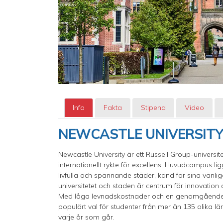
Info
Fakta
Stipend
Video
NEWCASTLE UNIVERSIT
Newcastle University är ett Russell Group-universit
internationellt rykte för excellens. Huvudcampus li
livfulla och spännande städer, känd för sina vänl
universitetet och staden är centrum för innovation
Med låga levnadskostnader och en genomgående st
populärt val för studenter från mer än 135 olika länd
varje år som går.