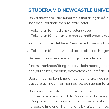
STUDERA VID NEWCASTLE UNIVE
Universitetet erbjuder hundratals utbildningar på
indelade i följande tre huvudfakulteter:
Fakulteten för medicinska vetenskaper
Fakulteten för humaniora och samhällsvetenska
Inom denna fakultet finns Newcastle University Bu
Fakulteten för naturvetenskap, jordbruk och ing
De mest framstående eller högst rankade utbildning
Finans, marknadsföring, supply chain management, 
och journalistik, medicin, datavetenskap, artificiell
Utbildningarna kombinerar teori och praktik och er
gästföreläsningar från näringslivet och genomföra
Universitetet och staden är nav för innovation och 
artificiell intelligens och data. Newcastle Universit
många olika utbildningsprogram. Universitetet är invo
nordöstra England till ett nationellt kraftcentrum oc