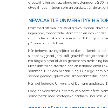
arbetstillfällen och attrahera investeringar på 30
utvecklingsområden som universitetet är delaktigt 
NEWCASTLE UNIVERSITYS HISTO
I takt med att den industriella revolutionen, driv
ingenjörer, förändrade Storbritannien och världen, 
grundades en skola för medicin och kirurgi i Barb
på kirurger och läkare.
När behovet av ingenjörer, arkitekter, kemister oc
skeppsbyggnad, järn, stål, gruvdrift och jordbruk,
två högskolorna blivit en gemensam avdelning ino
utvecklats till en storstad och en ledande aktör 
samman 1937 och bildade King’s College, som blev
såsom geologi, gruvteknik, skeppsarkitektur, inge
När det federala University of Durham upplöstes 1
I dag är Newcastle University verksamt på tre plat
samarbetar med strategiska partners, industriella