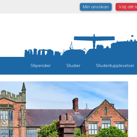
Min ansökan
Välj ditt 
Stipendier
Studier
Studentupplevelser