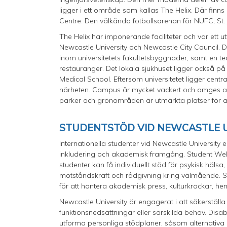
ligger i ett område som kallas The Helix. Där fin
Centre. Den välkända fotbollsarenan för NUFC, St.
The Helix har imponerande faciliteter och var ett 
Newcastle University och Newcastle City Council. 
inom universitetets fakultetsbyggnader, samt en tea
restauranger. Det lokala sjukhuset ligger också
Medical School. Eftersom universitetet ligger centr
närheten. Campus är mycket vackert och omges av 
parker och grönområden är utmärkta platser för 
STUDENTSTÖD VID NEWCASTLE U
Internationella studenter vid Newcastle University
inkludering och akademisk framgång. Student Wellb
studenter kan få individuellt stöd för psykisk häls
motståndskraft och rådgivning kring välmående. S
för att hantera akademisk press, kulturkrockar, h
Newcastle University är engagerat i att säkerställa 
funktionsnedsättningar eller särskilda behov. Disa
utforma personliga stödplaner, såsom alternativa