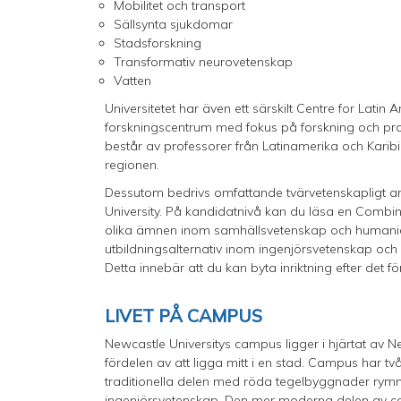
Mobilitet och transport
Sällsynta sjukdomar
Stadsforskning
Transformativ neurovetenskap
Vatten
Universitetet har även ett särskilt Centre for Lati
forskningscentrum med fokus på forskning och proj
består av professorer från Latinamerika och Karib
regionen.
Dessutom bedrivs omfattande tvärvetenskapligt ar
University. På kandidatnivå kan du läsa en Combine
olika ämnen inom samhällsvetenskap och humanio
utbildningsalternativ inom ingenjörsvetenskap och
Detta innebär att du kan byta inriktning efter det 
LIVET PÅ CAMPUS
Newcastle Universitys campus ligger i hjärtat av
fördelen av att ligga mitt i en stad. Campus har 
traditionella delen med röda tegelbyggnader rym
ingenjörsvetenskap. Den mer moderna delen av c