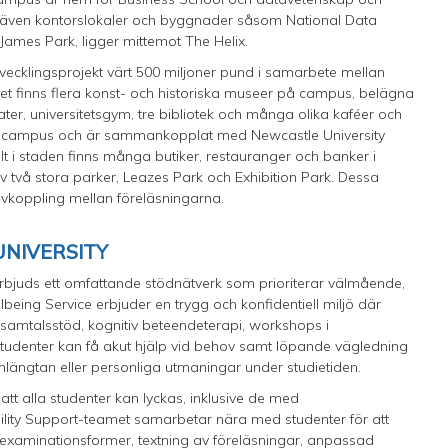
ns även kontorslokaler och byggnader såsom National Data
 James Park, ligger mittemot The Helix.
utvecklingsprojekt värt 500 miljoner pund i samarbete mellan
Det finns flera konst- och historiska museer på campus, belägna
ter, universitetsgym, tre bibliotek och många olika kaféer och
 på campus och är sammankopplat med Newcastle University
alt i staden finns många butiker, restauranger och banker i
två stora parker, Leazes Park och Exhibition Park. Dessa
avkoppling mellan föreläsningarna.
NIVERSITY
 erbjuds ett omfattande stödnätverk som prioriterar välmående,
eing Service erbjuder en trygg och konfidentiell miljö där
a, samtalsstöd, kognitiv beteendeterapi, workshops i
tudenter kan få akut hjälp vid behov samt löpande vägledning
emlängtan eller personliga utmaningar under studietiden.
att alla studenter kan lyckas, inklusive de med
bility Support-teamet samarbetar nära med studenter för att
 examinationsformer, textning av föreläsningar, anpassad