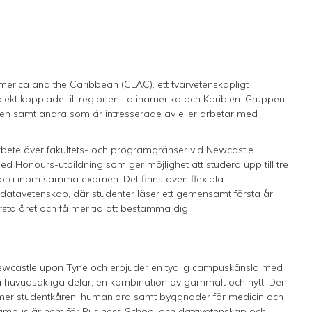
n America and the Caribbean (CLAC), ett tvärvetenskapligt
ekt kopplade till regionen Latinamerika och Karibien. Gruppen
ien samt andra som är intresserade av eller arbetar med
bete över fakultets- och programgränser vid Newcastle
d Honours-utbildning som ger möjlighet att studera upp till tre
ra inom samma examen. Det finns även flexibla
 datavetenskap, där studenter läser ett gemensamt första år.
första året och få mer tid att bestämma dig.
 Newcastle upon Tyne och erbjuder en tydlig campuskänsla med
två huvudsakliga delar, en kombination av gammalt och nytt. Den
mer studentkåren, humaniora samt byggnader för medicin och
ampus är hem för Business School och datavetenskap och