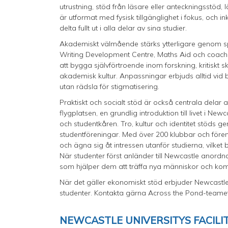
utrustning, stöd från läsare eller anteckningsstöd, 
är utformat med fysisk tillgänglighet i fokus, och 
delta fullt ut i alla delar av sina studier.
Akademiskt välmående stärks ytterligare genom sp
Writing Development Centre, Maths Aid och coachni
att bygga självförtroende inom forskning, kritiskt
akademisk kultur. Anpassningar erbjuds alltid vid
utan rädsla för stigmatisering.
Praktiskt och socialt stöd är också centrala delar a
flygplatsen, en grundlig introduktion till livet i N
och studentkåren. Tro, kultur och identitet stöds ge
studentföreningar. Med över 200 klubbar och fö
och ägna sig åt intressen utanför studierna, vilket 
När studenter först anländer till Newcastle an
som hjälper dem att träffa nya människor och komm
När det gäller ekonomiskt stöd erbjuder Newcastle U
studenter. Kontakta gärna Across the Pond-teamet
NEWCASTLE UNIVERSITYS FACILI