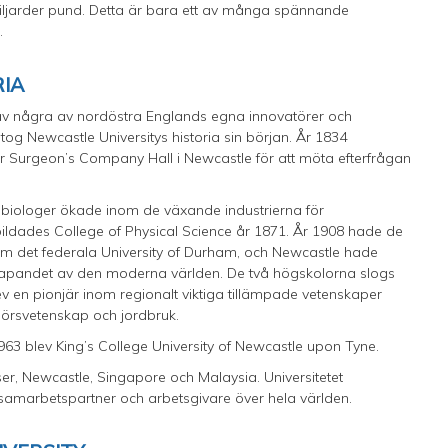
 miljarder pund. Detta är bara ett av många spännande
i.
RIA
en av några av nordöstra Englands egna innovatörer och
tog Newcastle Universitys historia sin början. År 1834
er Surgeon’s Company Hall i Newcastle för att möta efterfrågan
h biologer ökade inom de växande industrierna för
 bildades College of Physical Science år 1871. År 1908 hade de
m det federala University of Durham, och Newcastle hade
i skapandet av den moderna världen. De två högskolorna slogs
 en pionjär inom regionalt viktiga tillämpade vetenskaper
njörsvetenskap och jordbruk.
963 blev King’s College University of Newcastle upon Tyne.
ser, Newcastle, Singapore och Malaysia. Universitetet
 samarbetspartner och arbetsgivare över hela världen.