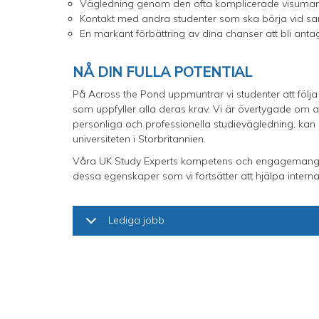
Vägledning genom den ofta komplicerade visuma
Kontakt med andra studenter som ska börja vid sam
En markant förbättring av dina chanser att bli ant
NÅ DIN FULLA POTENTIAL
På Across the Pond uppmuntrar vi studenter att följa si
som uppfyller alla deras krav. Vi är övertygade om a
personliga och professionella studievägledning, kan 
universiteten i Storbritannien.
Våra UK Study Experts kompetens och engagemang är
dessa egenskaper som vi fortsätter att hjälpa interna
Lediga jobb