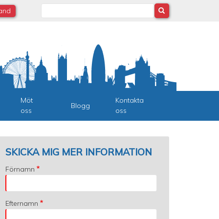
Search
land
Möt
Kontakta
Blogg
oss
oss
SKICKA MIG MER INFORMATION
Förnamn
Efternamn