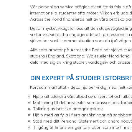
Vår personliga service präglas av ett starkt fokus 
internationella studenter ofta möter. Vi kan erbjud
Across the Pond finansieras helt av våra brittiska par
Det är mycket viktigt för oss att den studievägledning
vi stor vikt vid att ha engagerade och professionel
själva har varit i samma situation som du (på vägen m
Alla som arbetar på Across the Pond har själva stude
studera i England, Skottland, Wales eller Nordirlan
dela med sig av kring studier, vardagsliv och arbete i
DIN EXPERT PÅ STUDIER I STORBR
Kort sammanfattat - detta hjälper vi dig med, helt kos
Hjälp att utforska vårt utbud av universitet och utbi
Matchning till det universitet som passar bäst för 
Tolkning av brittiska antagningskrav
Hjälp med att fylla i flera ansökningar på snabbast
Stöd med ditt Personal Statement och andra nödv
Tillgång till finansieringsinformation som inte fin