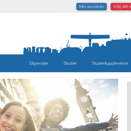
Min ansökan
Välj ditt 
Stipendier
Studier
Studentupplevelser