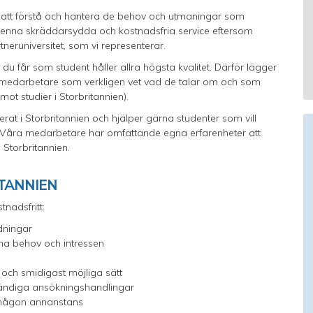
på att förstå och hantera de behov och utmaningar som
a denna skräddarsydda och kostnadsfria service eftersom
tneruniversitet, som vi representerar.
 du får som student håller allra högsta kvalitet. Därför lägger
la medarbetare som verkligen vet vad de talar om och som
ot studier i Storbritannien).
rat i Storbritannien och hjälper gärna studenter som vill
d. Våra medarbetare har omfattande egna erfarenheter att
 Storbritannien.
ITANNIEN
tnadsfritt:
ldningar
dina behov och intressen
 och smidigast möjliga sätt
ändiga ansökningshandlingar
ns någon annanstans