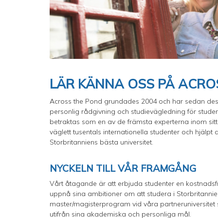
LÄR KÄNNA OSS PÅ ACRO
Across the Pond grundades 2004 och har sedan dess
personlig rådgivning och studievägledning för student
betraktas som en av de främsta experterna inom sit
väglett tusentals internationella studenter och hjäl
Storbritanniens bästa universitet.
NYCKELN TILL VÅR FRAMGÅNG
Vårt åtagande är att erbjuda studenter en kostnadsfr
uppnå sina ambitioner om att studera i Storbritannien
master/magisterprogram vid våra partneruniversitet se
utifrån sina akademiska och personliga mål.