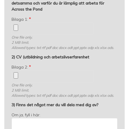
detsamma och varför du är lämplig att arbeta för
Across the Pond
Bilaga 1:
One file only.
2 MB limit.
Allowed types: txt rtf pdf doc docx odt ppt pptx odp xls xlsx ods.
2) CV (utbildning och arbetslivserfarenhet
Bilaga 2:
One file only.
2 MB limit.
Allowed types: txt rtf pdf doc docx odt ppt pptx odp xls xlsx ods.
3) Finns det något mer du vill dela med dig av?
Om ja, fyll i här: