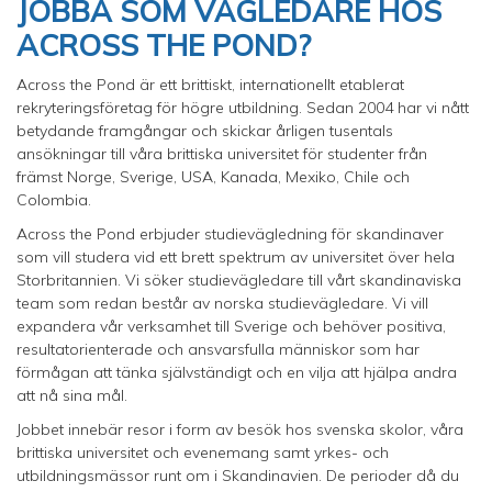
JOBBA SOM VÄGLEDARE HOS
ACROSS THE POND?
Across the Pond är ett brittiskt, internationellt etablerat
rekryteringsföretag för högre utbildning. Sedan 2004 har vi nått
betydande framgångar och skickar årligen tusentals
ansökningar till våra brittiska universitet för studenter från
främst Norge, Sverige, USA, Kanada, Mexiko, Chile och
Colombia.
Across the Pond erbjuder studievägledning för skandinaver
som vill studera vid ett brett spektrum av universitet över hela
Storbritannien. Vi söker studievägledare till vårt skandinaviska
team som redan består av norska studievägledare. Vi vill
expandera vår verksamhet till Sverige och behöver positiva,
resultatorienterade och ansvarsfulla människor som har
förmågan att tänka självständigt och en vilja att hjälpa andra
att nå sina mål.
Jobbet innebär resor i form av besök hos svenska skolor, våra
brittiska universitet och evenemang samt yrkes- och
utbildningsmässor runt om i Skandinavien. De perioder då du