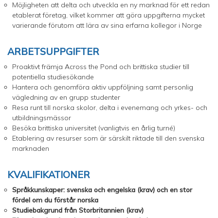
Möjligheten att delta och utveckla en ny marknad för ett redan
etablerat företag, vilket kommer att göra uppgifterna mycket
varierande förutom att lära av sina erfarna kollegor i Norge
ARBETSUPPGIFTER
Proaktivt främja Across the Pond och brittiska studier till
potentiella studiesökande
Hantera och genomföra aktiv uppföljning samt personlig
vägledning av en grupp studenter
Resa runt till norska skolor, delta i evenemang och yrkes- och
utbildningsmässor
Besöka brittiska universitet (vanligtvis en årlig turné)
Etablering av resurser som är särskilt riktade till den svenska
marknaden
KVALIFIKATIONER
Språkkunskaper: svenska och engelska (krav) och en stor
fördel om du förstår norska
Studiebakgrund från Storbritannien (krav)