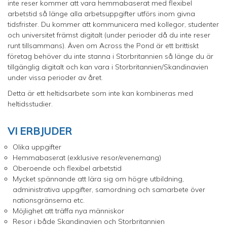
inte reser kommer att vara hemmabaserat med flexibel
arbetstid så länge alla arbetsuppgifter utförs inom givna
tidsfrister. Du kommer att kommunicera med kollegor, studenter
och universitet främst digitalt (under perioder då du inte reser
runt tillsammans). Även om Across the Pond är ett brittiskt
företag behöver du inte stanna i Storbritannien så länge du är
tillgänglig digitalt och kan vara i Storbritannien/Skandinavien
under vissa perioder av året.
Detta är ett heltidsarbete som inte kan kombineras med
heltidsstudier.
VI ERBJUDER
Olika uppgifter
Hemmabaserat (exklusive resor/evenemang)
Oberoende och flexibel arbetstid
Mycket spännande att lära sig om högre utbildning,
administrativa uppgifter, samordning och samarbete över
nationsgränserna etc.
Möjlighet att träffa nya människor
Resor i både Skandinavien och Storbritannien