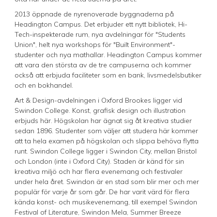
2013 öppnade de nyrenoverade byggnaderna på
Headington Campus. Det erbjuder ett nytt bibliotek, Hi-
Tech-inspekterade rum, nya avdelningar för "Students
Union", helt nya workshops för "Built Environment"-
studenter och nya mathallar. Headington Campus kommer
att vara den största av de tre campuserna och kommer
också att erbjuda faciliteter som en bank, livsmedelsbutiker
och en bokhandel.
Art & Design-avdelningen i Oxford Brookes ligger vid
Swindon College. Konst, grafisk design och illustration
erbjuds här. Högskolan har ägnat sig åt kreativa studier
sedan 1896. Studenter som väljer att studera här kommer
att ta hela examen på högskolan och slippa behöva flytta
runt. Swindon College ligger i Swindon City, mellan Bristol
och London (inte i Oxford City). Staden är känd för sin
kreativa miljö och har flera evenemang och festivaler
under hela året. Swindon är en stad som blir mer och mer
populär för varje år som går. De har varit värd för flera
kända konst- och musikevenemang, till exempel Swindon
Festival of Literature, Swindon Mela, Summer Breeze