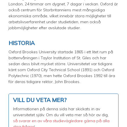
London, 24 timmar om dygnet, 7 dagar i veckan. Oxford är
också centrum för Storbritanniens mest mångsidiga
ekonomiska område, vilket innebär stora möjligheter till
arbetslivserfarenhet under studietiden, men också
jobbmöjligheter efter avslutade studier.
HISTORIA
Oxford Brookes University startade 1865 i ett litet rum på
bottenvåningen i Taylor Institution of St. Giles och har
sedan dess blivit mycket större. Universitetet var tidigare
känt som Oxford City Technical School (1891) och Oxford
Polytechnic (1970), men hette Oxford Brookes 1992 till ära
för deras tidigare rektor, John Brookes.
VILL DU VETA MER?
Informationen på denna sida har skickats in av
universitetet själv. Om du vill veta mer så hör av dig,
så svarar en av våra studievägledare gärna på alla
dina frågor!