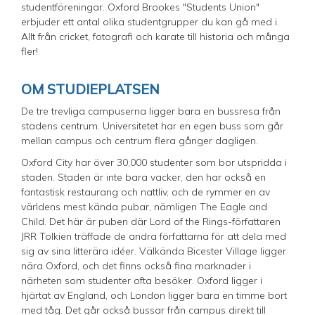
studentföreningar. Oxford Brookes "Students Union"
erbjuder ett antal olika studentgrupper du kan gå med i.
Allt från cricket, fotografi och karate till historia och många
fler!
OM STUDIEPLATSEN
De tre trevliga campuserna ligger bara en bussresa från
stadens centrum. Universitetet har en egen buss som går
mellan campus och centrum flera gånger dagligen.
Oxford City har över 30,000 studenter som bor utspridda i
staden. Staden är inte bara vacker, den har också en
fantastisk restaurang och nattliv, och de rymmer en av
världens mest kända pubar, nämligen The Eagle and
Child. Det här är puben där Lord of the Rings-författaren
JRR Tolkien träffade de andra författarna för att dela med
sig av sina litterära idéer. Välkända Bicester Village ligger
nära Oxford, och det finns också fina marknader i
närheten som studenter ofta besöker. Oxford ligger i
hjärtat av England, och London ligger bara en timme bort
med tåg. Det går också bussar från campus direkt till