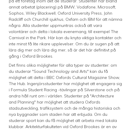
på ett företag inom det de studerar. Studenter har bland
annat arbetat (placering) på BMW, Vodafone, Microsoft,
Sophos, Wiley Blackwell, Oxford University Press, John
Radcliff och Churchill sjukhus, Oxfam och IBM för att nämna
några. Alla studenter uppmuntras också att vara
volontärer och delta i lokala evenemang, till exempel The
Carnival in the Park. Här kan du knyta viktiga kontakter och
inte minst få lite rikare upplevelser. Om du är sugen på att
lära dig mer och lära dig mer, så är det här definitivt på
gång i Oxford Brookes.
Det finns olika möjligheter för alla typer av studenter: om
du studerar "Sound Technology and Arts" kan du få
möjlighet att delta i BBC Oxfords Cultural Magazine Show,
The Hub. Ingenjörsstudenter har möjlighet att engagera sig
i Formula Student Racing -tävlingar på Silverstone och på
andra håll runt om i världen. Studenter på "Architecture
and Planning" har möjlighet att studera Oxfords
stadsutveckling, trafiksystem och de många historiska och
nya byggnader som staden har att erbjuda. Om du
studerar sport kan du få möjlighet att arbeta med lokala
klubbar. Arkitekturfakulteten vid Oxford Brookes är en av