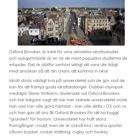
Oxford Brookes är känt för sina utmärkta idrottsstudier,
och sjukgymnastik är en av de mest populära studierna de
erbjuder. Det är därför oerhört viktigt att vara ute tidigt
med ansökan så att din chans att komma in ökar.
Idrott stöds väldigt bra på universitetet och de gör vad de
kan för att främja goda idrottstalanger. Dubbel-olympisk
medaljör Steve Williams studerade vid Oxford Brookes
och har tidigare sagt att när han slutade universitetet visste
han vad han ville göra härnäst - han ville delta i OS och ro,
och han gav all ära åt Oxford Brookes för att ha byggt
"grunden" för honom. Universitetet har haft stora
framgångar i rodd, men de är också bra i andra sporter,
såsom basket, cricket, klättring, rugby och hockey.