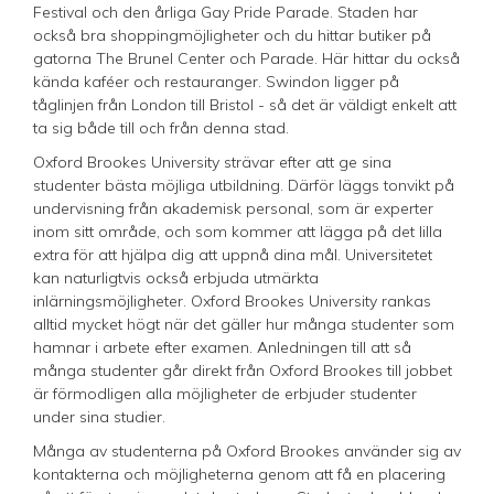
Festival och den årliga Gay Pride Parade. Staden har
också bra shoppingmöjligheter och du hittar butiker på
gatorna The Brunel Center och Parade. Här hittar du också
kända kaféer och restauranger. Swindon ligger på
tåglinjen från London till Bristol - så det är väldigt enkelt att
ta sig både till och från denna stad.
Oxford Brookes University strävar efter att ge sina
studenter bästa möjliga utbildning. Därför läggs tonvikt på
undervisning från akademisk personal, som är experter
inom sitt område, och som kommer att lägga på det lilla
extra för att hjälpa dig att uppnå dina mål. Universitetet
kan naturligtvis också erbjuda utmärkta
inlärningsmöjligheter. Oxford Brookes University rankas
alltid mycket högt när det gäller hur många studenter som
hamnar i arbete efter examen. Anledningen till att så
många studenter går direkt från Oxford Brookes till jobbet
är förmodligen alla möjligheter de erbjuder studenter
under sina studier.
Många av studenterna på Oxford Brookes använder sig av
kontakterna och möjligheterna genom att få en placering