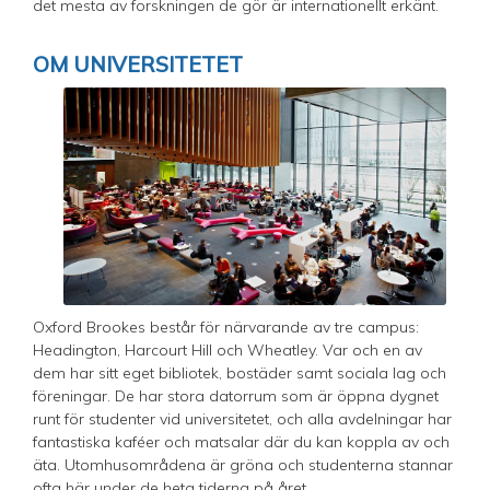
det mesta av forskningen de gör är internationellt erkänt.
OM UNIVERSITETET
Oxford Brookes består för närvarande av tre campus:
Headington, Harcourt Hill och Wheatley. Var och en av
dem har sitt eget bibliotek, bostäder samt sociala lag och
föreningar. De har stora datorrum som är öppna dygnet
runt för studenter vid universitetet, och alla avdelningar har
fantastiska kaféer och matsalar där du kan koppla av och
äta. Utomhusområdena är gröna och studenterna stannar
ofta här under de heta tiderna på året.