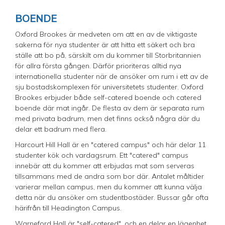
BOENDE
Oxford Brookes är medveten om att en av de viktigaste
sakerna för nya studenter är att hitta ett säkert och bra
ställe att bo på, särskilt om du kommer till Storbritannien
för allra första gången. Därför prioriteras alltid nya
internationella studenter när de ansöker om rum i ett av de
sju bostadskomplexen för universitetets studenter. Oxford
Brookes erbjuder både self-catered boende och catered
boende där mat ingår. De flesta av dem är separata rum
med privata badrum, men det finns också några där du
delar ett badrum med flera.
Harcourt Hill Hall är en "catered campus" och här delar 11
studenter kök och vardagsrum. Ett "catered" campus
innebär att du kommer att erbjudas mat som serveras
tillsammans med de andra som bor där. Antalet måltider
varierar mellan campus, men du kommer att kunna välja
detta när du ansöker om studentbostäder. Bussar går ofta
härifrån till Headington Campus.
Warneford Hall är "self-catered", och en delar en lägenhet