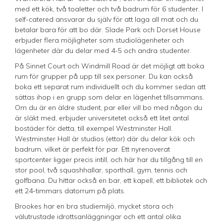
med ett kök, två toaletter och två badrum för 6 studenter. I
self-catered ansvarar du själv för att laga all mat och du
betalar bara för att bo där. Slade Park och Dorset House
erbjuder flera möjligheter som studiolägenheter och
lägenheter där du delar med 4-5 och andra studenter.
På Sinnet Court och Windmill Road är det möjligt att boka
rum för grupper på upp till sex personer. Du kan också
boka ett separat rum individuellt och du kommer sedan att
sättas ihop i en grupp som delar en lägenhet tillsammans.
Om du är en äldre student, par eller vill bo med någon du
är släkt med, erbjuder universitetet också ett litet antal
bostäder för detta, till exempel Westminster Hall.
Westminster Hall är studios (ettor) där du delar kök och
badrum, vilket är perfekt för par. Ett nyrenoverat
sportcenter ligger precis intill, och här har du tillgång till en
stor pool, två squashhallar, sporthall, gym, tennis och
golfbana. Du hittar också en bar, ett kapell, ett bibliotek och
ett 24-timmars datorrum på plats.
Brookes har en bra studiemiljö, mycket stora och
välutrustade idrottsanläggningar och ett antal olika