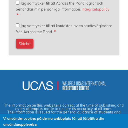
Jag samtycker till att Across the Pond lagrar och
behandlar min personliga information.
Integritetspolicy
Jag samtycker till att kontaktas av en studievägledare
från Across the Pond
The information on this website is correct at the time of publishing and
every attempt is made to ensure its accuracy at all times.
The information is issued for the general guidance of students and
does not form part of any contract or guarantee.
Vi använder cookies på denna webbplats för att förbättra din
användarupplevelse.