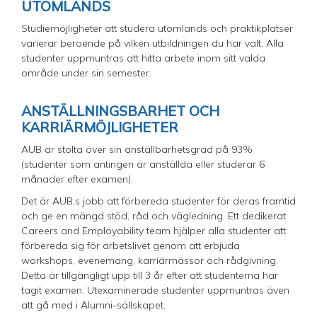
UTOMLANDS
Studiemöjligheter att studera utomlands och praktikplatser
varierar beroende på vilken utbildningen du har valt. Alla
studenter uppmuntras att hitta arbete inom sitt valda
område under sin semester.
ANSTÄLLNINGSBARHET OCH
KARRIÄRMÖJLIGHETER
AUB är stolta över sin anställbarhetsgrad på 93%
(studenter som antingen är anställda eller studerar 6
månader efter examen).
Det är AUB:s jobb att förbereda studenter för deras framtid
och ge en mängd stöd, råd och vägledning. Ett dedikerat
Careers and Employability team hjälper alla studenter att
förbereda sig för arbetslivet genom att erbjuda
workshops, evenemang, karriärmässor och rådgivning.
Detta är tillgängligt upp till 3 år efter att studenterna har
tagit examen. Utexaminerade studenter uppmuntras även
att gå med i Alumni-sällskapet.