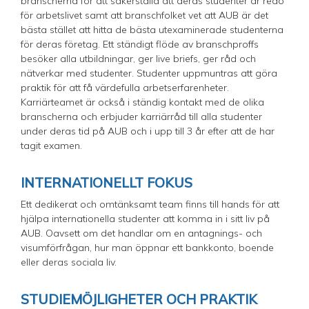
branscherna för att säkerställa att deras studenter är redo
för arbetslivet samt att branschfolket vet att AUB är det
bästa stället att hitta de bästa utexaminerade studenterna
för deras företag. Ett ständigt flöde av branschproffs
besöker alla utbildningar, ger live briefs, ger råd och
nätverkar med studenter. Studenter uppmuntras att göra
praktik för att få värdefulla arbetserfarenheter.
Karriärteamet är också i ständig kontakt med de olika
branscherna och erbjuder karriärråd till alla studenter
under deras tid på AUB och i upp till 3 år efter att de har
tagit examen.
INTERNATIONELLT FOKUS
Ett dedikerat och omtänksamt team finns till hands för att
hjälpa internationella studenter att komma in i sitt liv på
AUB. Oavsett om det handlar om en antagnings- och
visumförfrågan, hur man öppnar ett bankkonto, boende
eller deras sociala liv.
STUDIEMÖJLIGHETER OCH PRAKTIK