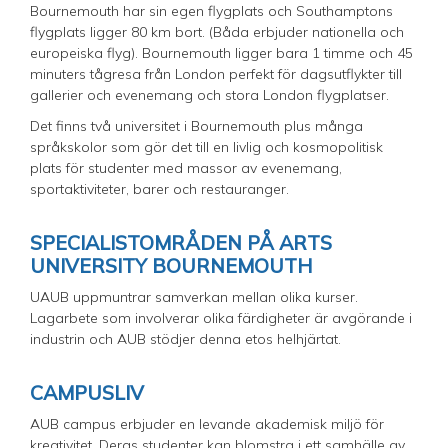
Bournemouth har sin egen flygplats och Southamptons
flygplats ligger 80 km bort. (Båda erbjuder nationella och
europeiska flyg). Bournemouth ligger bara 1 timme och 45
minuters tågresa från London perfekt för dagsutflykter till
gallerier och evenemang och stora London flygplatser.
Det finns två universitet i Bournemouth plus många
språkskolor som gör det till en livlig och kosmopolitisk
plats för studenter med massor av evenemang,
sportaktiviteter, barer och restauranger.
SPECIALISTOMRÅDEN PÅ ARTS
UNIVERSITY BOURNEMOUTH
UAUB uppmuntrar samverkan mellan olika kurser.
Lagarbete som involverar olika färdigheter är avgörande i
industrin och AUB stödjer denna etos helhjärtat.
CAMPUSLIV
AUB campus erbjuder en levande akademisk miljö för
kreativitet. Deras studenter kan blomstra i ett samhälle av