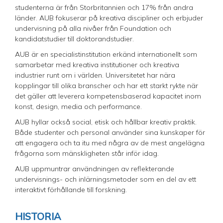
studenterna är från Storbritannien och 17% från andra
länder. AUB fokuserar på kreativa discipliner och erbjuder
undervisning på alla nivåer från Foundation och
kandidatstudier till doktorandstudier.
AUB är en specialistinstitution erkänd internationellt som
samarbetar med kreativa institutioner och kreativa
industrier runt om i världen. Universitetet har nära
kopplingar till olika branscher och har ett starkt rykte när
det gäller att leverera kompetensbaserad kapacitet inom
konst, design, media och performance.
AUB hyllar också social, etisk och hållbar kreativ praktik.
Både studenter och personal använder sina kunskaper för
att engagera och ta itu med några av de mest angelägna
frågorna som mänskligheten står inför idag.
AUB uppmuntrar användningen av reflekterande
undervisnings- och inlärningsmetoder som en del av ett
interaktivt förhållande till forskning.
HISTORIA