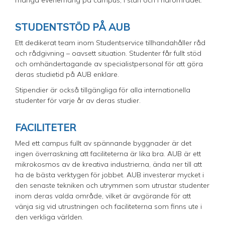
många evenemang på campus, i stan och i närområdet.
STUDENTSTÖD PÅ AUB
Ett dedikerat team inom Studentservice tillhandahåller råd
och rådgivning – oavsett situation. Studenter får fullt stöd
och omhändertagande av specialistpersonal för att göra
deras studietid på AUB enklare.
Stipendier är också tillgängliga för alla internationella
studenter för varje år av deras studier.
FACILITETER
Med ett campus fullt av spännande byggnader är det
ingen överraskning att faciliteterna är lika bra. AUB är ett
mikrokosmos av de kreativa industrierna, ända ner till att
ha de bästa verktygen för jobbet. AUB investerar mycket i
den senaste tekniken och utrymmen som utrustar studenter
inom deras valda område, vilket är avgörande för att
vänja sig vid utrustningen och faciliteterna som finns ute i
den verkliga världen.