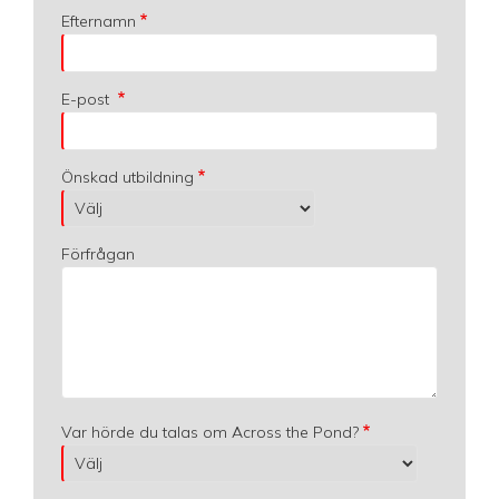
Efternamn
E-post
Önskad utbildning
Förfrågan
Var hörde du talas om Across the Pond?