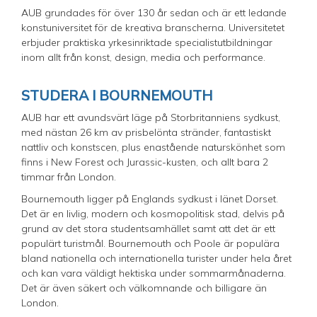
AUB grundades för över 130 år sedan och är ett ledande
konstuniversitet för de kreativa branscherna. Universitetet
erbjuder praktiska yrkesinriktade specialistutbildningar
inom allt från konst, design, media och performance.
STUDERA I BOURNEMOUTH
AUB har ett avundsvärt läge på Storbritanniens sydkust,
med nästan 26 km av prisbelönta stränder, fantastiskt
nattliv och konstscen, plus enastående naturskönhet som
finns i New Forest och Jurassic-kusten, och allt bara 2
timmar från London.
Bournemouth ligger på Englands sydkust i länet Dorset.
Det är en livlig, modern och kosmopolitisk stad, delvis på
grund av det stora studentsamhället samt att det är ett
populärt turistmål. Bournemouth och Poole är populära
bland nationella och internationella turister under hela året
och kan vara väldigt hektiska under sommarmånaderna.
Det är även säkert och välkomnande och billigare än
London.