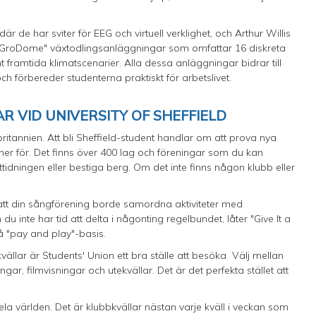
r de har sviter för EEG och virtuell verklighet, och Arthur Willis
"GroDome" växtodlingsanläggningar som omfattar 16 diskreta
 framtida klimatscenarier. Alla dessa anläggningar bidrar till
ch förbereder studenterna praktiskt för arbetslivet.
 VID UNIVERSITY OF SHEFFIELD
britannien. Att bli Sheffield-student handlar om att prova nya
ner för. Det finns över 400 lag och föreningar som du kan
nttidningen eller bestiga berg. Om det inte finns någon klubb eller
r att din sångförening borde samordna aktiviteter med
 inte har tid att delta i någonting regelbundet, låter "Give It a
å "pay and play"-basis.
kvällar är Students' Union ett bra ställe att besöka Välj mellan
gar, filmvisningar och utekvällar. Det är det perfekta stället att
a världen. Det är klubbkvällar nästan varje kväll i veckan som