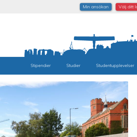
Min ansökan
Välj ditt 
Stipendier
Studier
Studentupplevelser