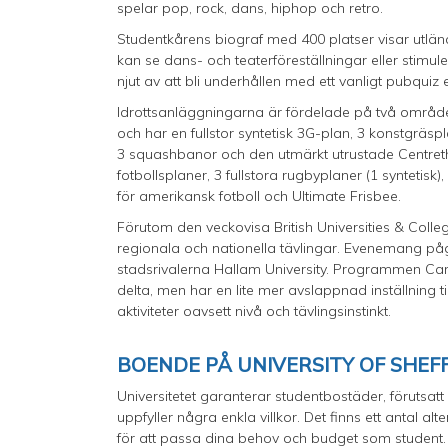
spelar pop, rock, dans, hiphop och retro.
Studentkårens biograf med 400 platser visar utländsk
kan se dans- och teaterföreställningar eller stim
njut av att bli underhållen med ett vanligt pubqui
Idrottsanläggningarna är fördelade på två område
och har en fullstor syntetisk 3G-plan, 3 konstgräs
3 squashbanor och den utmärkt utrustade Centreth
fotbollsplaner, 3 fullstora rugbyplaner (1 syntetisk
för amerikansk fotboll och Ultimate Frisbee.
Förutom den veckovisa British Universities & Colle
regionala och nationella tävlingar. Evenemang pågå
stadsrivalerna Hallam University. Programmen Cam
delta, men har en lite mer avslappnad inställning til
aktiviteter oavsett nivå och tävlingsinstinkt.
BOENDE PÅ UNIVERSITY OF SHEF
Universitetet garanterar studentbostäder, förutsatt 
uppfyller några enkla villkor. Det finns ett antal alte
för att passa dina behov och budget som student. 