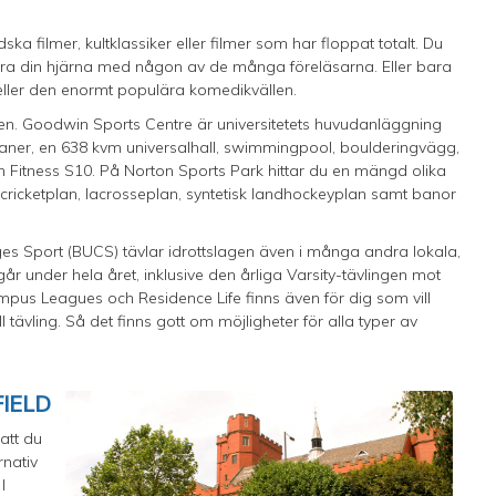
a filmer, kultklassiker eller filmer som har floppat totalt. Du
ulera din hjärna med någon av de många föreläsarna. Eller bara
z eller den enormt populära komedikvällen.
n. Goodwin Sports Centre är universitetets huvudanläggning
planer, en 638 kvm universalhall, swimmingpool, boulderingvägg,
 Fitness S10. På Norton Sports Park hittar du en mängd olika
), cricketplan, lacrosseplan, syntetisk landhockeyplan samt banor
ges Sport (BUCS) tävlar idrottslagen även i många andra lokala,
r under hela året, inklusive den årliga Varsity-tävlingen mot
pus Leagues och Residence Life finns även för dig som vill
l tävling. Så det finns gott om möjligheter för alla typer av
FIELD
att du
rnativ
I