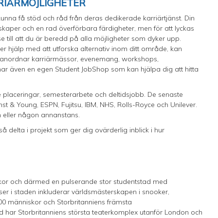
RIÄRMÖJLIGHETER
nna få stöd och råd från deras dedikerade karriärtjänst. Din
kaper och en rad överförbara färdigheter, men för att lyckas
till att du är beredd på alla möjligheter som dyker upp.
ver hjälp med att utforska alternativ inom ditt område, kan
De anordnar karriärmässor, evenemang, workshops,
har även en egen Student JobShop som kan hjälpa dig att hitta
re placeringar, semesterarbete och deltidsjobb. De senaste
nst & Young, ESPN, Fujitsu, IBM, NHS, Rolls-Royce och Unilever.
n eller någon annanstans.
delta i projekt som ger dig ovärderlig inblick i hur
skor och därmed en pulserande stor studentstad med
ser i staden inkluderar världsmästerskapen i snooker,
00 människor och Storbritanniens främsta
eld har Storbritanniens största teaterkomplex utanför London och