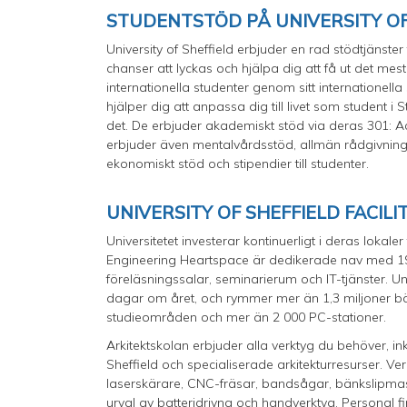
STUDENTSTÖD PÅ UNIVERSITY OF
University of Sheffield erbjuder en rad stödtjänste
chanser att lyckas och hjälpa dig att få ut det mesta
internationella studenter genom sitt internationell
hjälper dig att anpassa dig till livet som student 
det. De erbjuder akademiskt stöd via deras 301: A
erbjuder även mentalvårdsstöd, allmän rådgivning
ekonomiskt stöd och stipendier till studenter.
UNIVERSITY OF SHEFFIELD FACILI
Universitetet investerar kontinuerligt i deras loka
Engineering Heartspace är dedikerade nav med 19 s
föreläsningssalar, seminarierum och IT-tjänster. U
dagar om året, och rymmer mer än 1,3 miljoner böck
studieområden och mer än 2 000 PC-stationer.
Arkitektskolan erbjuder alla verktyg du behöver, 
Sheffield och specialiserade arkitekturresurser. Ve
laserskärare, CNC-fräsar, bandsågar, bänkslipmask
urval av batteridrivna och handverktyg. Personal fi