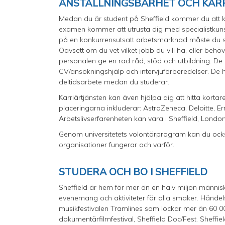
ANSTÄLLNINGSBARHET OCH KAR
Medan du är student på Sheffield kommer du att ku
examen kommer att utrusta dig med specialistkuns
på en konkurrensutsatt arbetsmarknad måste du se 
Oavsett om du vet vilket jobb du vill ha, eller behö
personalen ge en rad råd, stöd och utbildning. 
CV/ansökningshjälp och intervjuförberedelser. De 
deltidsarbete medan du studerar.
Karriärtjänsten kan även hjälpa dig att hitta korta
placeringarna inkluderar: AstraZeneca, Deloitte, Er
Arbetslivserfarenheten kan vara i Sheffield, Londo
Genom universitetets volontärprogram kan du också 
organisationer fungerar och varför.
STUDERA OCH BO I SHEFFIELD
Sheffield är hem för mer än en halv miljon männi
evenemang och aktiviteter för alla smaker. Händel
musikfestivalen Tramlines som lockar mer än 60 0
dokumentärfilmfestival, Sheffield Doc/Fest. Sheffi