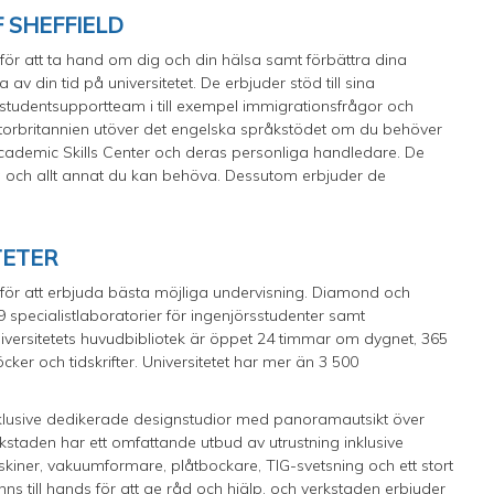
 SHEFFIELD
r för att ta hand om dig och din hälsa samt förbättra dina
 av din tid på universitetet. De erbjuder stöd till sina
a studentsupportteam i till exempel immigrationsfrågor och
i Storbritannien utöver det engelska språkstödet om du behöver
cademic Skills Center och deras personliga handledare. De
 och allt annat du kan behöva. Dessutom erbjuder de
TETER
ler för att erbjuda bästa möjliga undervisning. Diamond och
pecialistlaboratorier för ingenjörsstudenter samt
niversitetets huvudbibliotek är öppet 24 timmar om dygnet, 365
er och tidskrifter. Universitetet har mer än 3 500
inklusive dedikerade designstudior med panoramautsikt över
rkstaden har ett omfattande utbud av utrustning inklusive
iner, vakuumformare, plåtbockare, TIG-svetsning och ett stort
nns till hands för att ge råd och hjälp, och verkstaden erbjuder