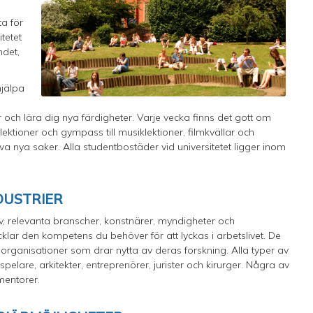
a för
tetet
ndet,
hjälpa
 och lära dig nya färdigheter. Varje vecka finns det gott om
slektioner och gympass till musiklektioner, filmkvällar och
va nya saker. Alla studentbostäder vid universitetet ligger inom
DUSTRIER
v, relevanta branscher, konstnärer, myndigheter och
vecklar den kompetens du behöver för att lyckas i arbetslivet. De
a organisationer som drar nytta av deras forskning. Alla typer av
elare, arkitekter, entreprenörer, jurister och kirurger. Några av
mentorer.