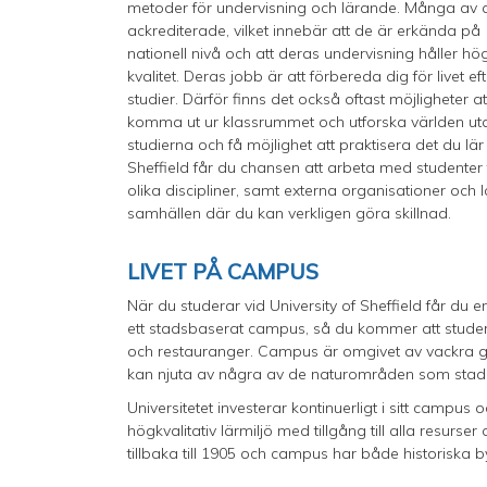
metoder för undervisning och lärande. Många av
ackrediterade, vilket innebär att de är erkända på
nationell nivå och att deras undervisning håller hö
kvalitet. Deras jobb är att förbereda dig för livet ef
studier. Därför finns det också oftast möjligheter at
komma ut ur klassrummet och utforska världen ut
studierna och få möjlighet att praktisera det du lär
Sheffield får du chansen att arbeta med studenter 
olika discipliner, samt externa organisationer och 
samhällen där du kan verkligen göra skillnad.
LIVET PÅ CAMPUS
När du studerar vid University of Sheffield får du
ett stadsbaserat campus, så du kommer att studera
och restauranger. Campus är omgivet av vackra 
kan njuta av några av de naturområden som stade
Universitetet investerar kontinuerligt i sitt campus 
högkvalitativ lärmiljö med tillgång till alla resurs
tillbaka till 1905 och campus har både historiska