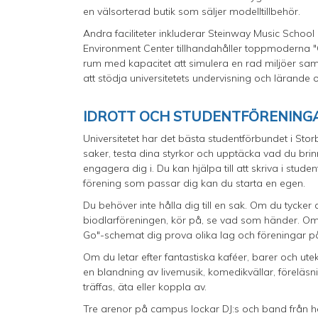
en välsorterad butik som säljer modelltillbehör.
Andra faciliteter inkluderar Steinway Music School dä
Environment Center tillhandahåller toppmoderna 
rum med kapacitet att simulera en rad miljöer samt
att stödja universitetets undervisning och lärande o
IDROTT OCH STUDENTFÖRENINGAR
Universitetet har det bästa studentförbundet i Stor
saker, testa dina styrkor och upptäcka vad du brin
engagera dig i. Du kan hjälpa till att skriva i stude
förening som passar dig kan du starta en egen.
Du behöver inte hålla dig till en sak. Om du tycke
biodlarföreningen, kör på, se vad som händer. Om du
Go"-schemat dig prova olika lag och föreningar p
Om du letar efter fantastiska kaféer, barer och ute
en blandning av livemusik, komedikvällar, föreläsnin
träffas, äta eller koppla av.
Tre arenor på campus lockar DJ:s och band från hel