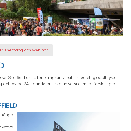
Evenemang och webinar
D
lse. Sheffield är ett forskningsuniversitet med ett globalt rykte
up: ett av de 24 ledande brittiska universiteten för forskning och
FFIELD
t många
m
ovativa