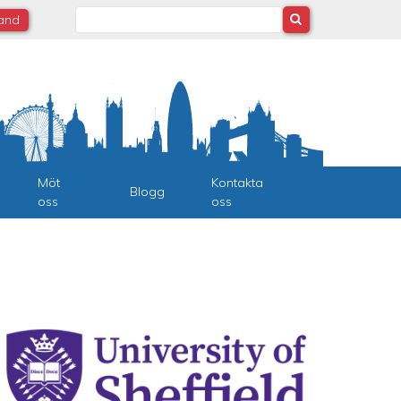
Search
land
Möt
Kontakta
Blogg
oss
oss