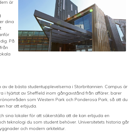
 dem är
g
ter dina
t
anför
 dig. På
från
lokala
 en av de bästa studentupplevelserna i Storbritannien. Campus är
 i hjärtat av Sheffield inom gångavstånd från affärer, barer
grönområden som Western Park och Ponderosa Park, så att du
n har att erbjuda.
och sina lokaler för att säkerställa att de kan erbjuda en
er och teknologi du som student behöver. Universitetets historia går
 byggnader och modern arkitektur.