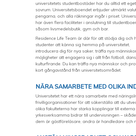
universitetets studentbostäder har du alltid ett eget
sovrum. Universitetsboendet erbjuder utmärkt valut
pengarna, och alla räkningar ingår i priset. Universi
har även flera faciliteter i anslutning till studentboe
såsom livsmedelsbutik, gym och bar.
Residence Life Team är där för att stödja dig och 
studenter att känna sig hemma på universitetet,
introducera dig för nya saker, träffa nya människor
möjligheter att engagera sig i allt från fotboll, dan
kulturfirande. Du kan träffa nya människor och pro
kort gångavstånd från universitetsområdet.
NÄRA SAMARBETE MED OLIKA IN
Universitetet har ett nära samarbete med näringsli
frivilligorganisationer för att säkerställa att du ut
olika fakulteterna har starka kopplingar till extern
yrkesverksamma bidrar till undervisningen – skådesp
dem är gästföreläsare, andra är handledare och 