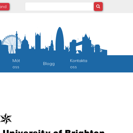
Search
land
Möt
Kontakta
Blogg
oss
oss