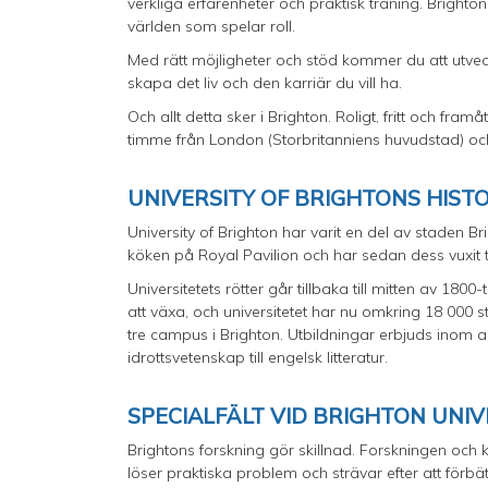
verkliga erfarenheter och praktisk träning. Brighto
världen som spelar roll.
Med rätt möjligheter och stöd kommer du att utvec
skapa det liv och den karriär du vill ha.
Och allt detta sker i Brighton. Roligt, fritt och fr
timme från London (Storbritanniens huvudstad) och
UNIVERSITY OF BRIGHTONS HIST
University of Brighton har varit en del av staden 
köken på Royal Pavilion och har sedan dess vuxit t
Universitetets rötter går tillbaka till mitten av 1800
att växa, och universitetet har nu omkring 18 000 
tre campus i Brighton. Utbildningar erbjuds inom allt 
idrottsvetenskap till engelsk litteratur.
SPECIALFÄLT VID BRIGHTON UNI
Brightons forskning gör skillnad. Forskningen och 
löser praktiska problem och strävar efter att förbä