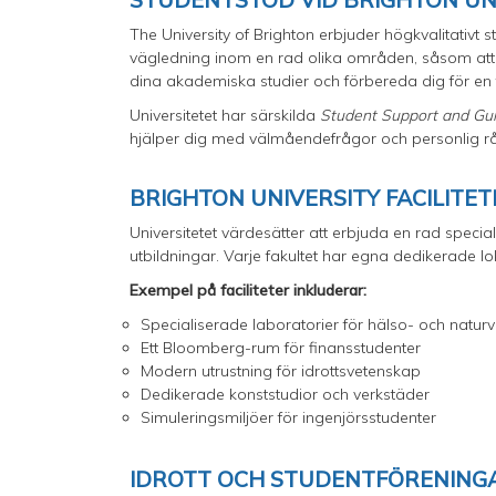
The University of Brighton erbjuder högkvalitativt st
vägledning inom en rad olika områden, såsom att 
dina akademiska studier och förbereda dig för en
Universitetet har särskilda
Student Support and Gu
hjälper dig med välmåendefrågor och personlig r
BRIGHTON UNIVERSITY FACILITE
Universitetet värdesätter att erbjuda en rad specia
utbildningar. Varje fakultet har egna dedikerade l
Exempel på faciliteter inkluderar:
Specialiserade laboratorier för hälso- och natu
Ett Bloomberg-rum för finansstudenter
Modern utrustning för idrottsvetenskap
Dedikerade konststudior och verkstäder
Simuleringsmiljöer för ingenjörsstudenter
IDROTT OCH STUDENTFÖRENINGA