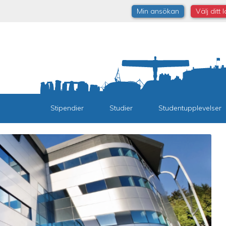
Min ansökan
Välj ditt 
Stipendier
Studier
Studentupplevelser