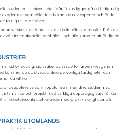
a studenter till universitetet. Vårt fokus ligger på att hjälpa dig
ande akademiskt samhälle där du kan lära av experter och få de
e ta dig ut i arbetslivet.
universitetet en fantastisk och kulturellt rik atmosfär. Från det
 vårt internationella samhälle – och alla kommer att få dig att
DUSTRIER
mer att bli skicklig, självsäker och redo för arbetslivet genom
töd kommer du att utveckla dina personliga färdigheter och
riär du vill ha.
en lärandeupplevelse som kopplar samman dina studier med
er, internships och projekt med verkliga uppdragsgivare får du
ehåller arbetslivsanknutet lärande, med praktikmöjligheter på
H PRAKTIK UTOMLANDS