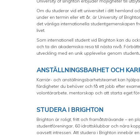
University of Brighton erbjuder möjligheter till u
Om du studerar vid ett universitet i ditt hemland oc
under en termin eller ett år, är University of Brigh
det vänliga internationella studentgemenskapen 
livet.
Som internationell student vid Brighton kan du oc
och ta din akademiska resa till nästa nivå. Förbätt
utveckling med en unik upplevelse genom studentu
ANSTÄLLNINGSBARHET OCH KAR
Karriär- och anställningsbarhetsteamet kan hjälpa 
färdigheter du behöver och få ett jobb efter exame
volontärarbete, mentorskap och att starta eget fö
STUDERA I BRIGHTON
Brighton är roligt, fritt och framåtsträvande – e
studentföreningar, 60 idrottsklubbar och nära koppl
oavsett intressen. Att studera i Brighton innebär 