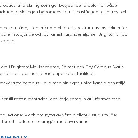
t producera forskning som ger betydande fördelar för både
kickade forskningen bedömdes som "enastående" eller "mycket
 ämnesområde, utan erbjuder ett brett spektrum av discipliner för
apa en stödjande och dynamisk lärandemiljö ser Brighton till att
 examen.
nt om i Brighton: Moulsecoomb, Falmer och City Campus. Varje
h ämnen, och har specialanpassade faciliteter.
 av våra tre campus – alla med sin egen unika känsla och miljö
ser till resten av staden, och varje campus är utformat med
lektioner – och dra nytta av våra bibliotek, studiemiljöer,
– för att studera eller umgås med nya vänner.
IVERSITY