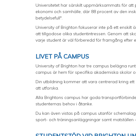
Universitetet har särskilt uppmärksammats för at
ekonomi och samhälle, där 88 procent av den ins
betydelsefull".
University of Brighton fokuserar inte på ett enskilt
att tillgodose olika studentintressen. Genom att sk
varje student är väl förberedd för framgång efter
LIVET PÅ CAMPUS
University of Brighton har tre campus belägna ru
campus är hem för specifika akademiska skolor oc
Din utbildning kommer att vara centrerad kring ett
att utforska.
Alla Brightons campus har goda transportförbindel
studenternas behov i åtanke.
Du kan även vistas på campus utanför schemalagda 
sport- och träningsanläggningar samt matställen 
STUDENTSTÖD VID BRIGHTON UN