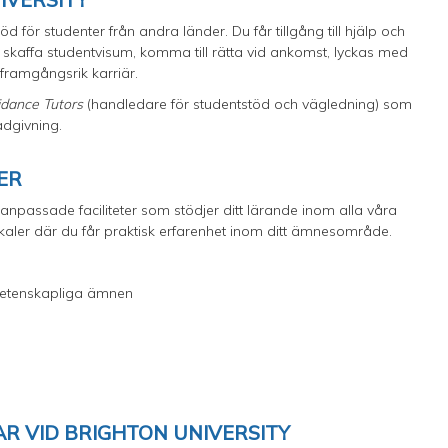
öd för studenter från andra länder. Du får tillgång till hjälp och
skaffa studentvisum, komma till rätta vid ankomst, lyckas med
 framgångsrik karriär.
idance Tutors
(handledare för studentstöd och vägledning) som
ådgivning.
TER
lanpassade faciliteter som stödjer ditt lärande inom alla våra
okaler där du får praktisk erfarenhet inom ditt ämnesområde.
rvetenskapliga ämnen
R VID BRIGHTON UNIVERSITY