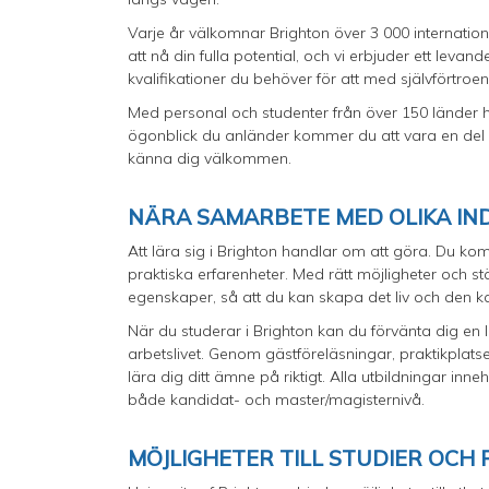
Varje år välkomnar Brighton över 3 000 internationell
att nå din fulla potential, och vi erbjuder ett lev
kvalifikationer du behöver för att med självförtroend
Med personal och studenter från över 150 länder har 
ögonblick du anländer kommer du att vara en del av
känna dig välkommen.
NÄRA SAMARBETE MED OLIKA IN
Att lära sig i Brighton handlar om att göra. Du kom
praktiska erfarenheter. Med rätt möjligheter och s
egenskaper, så att du kan skapa det liv och den kar
När du studerar i Brighton kan du förvänta dig 
arbetslivet. Genom gästföreläsningar, praktikplats
lära dig ditt ämne på riktigt. Alla utbildningar inn
både kandidat- och master/magisternivå.
MÖJLIGHETER TILL STUDIER OC