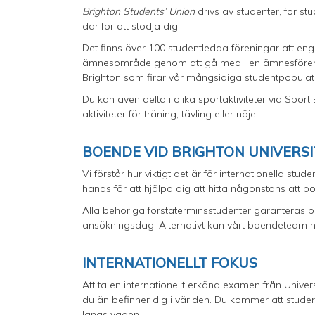
Brighton Students’ Union
drivs av studenter, för s
där för att stödja dig.
Det finns över 100 studentledda föreningar att enga
ämnesområde genom att gå med i en ämnesförenin
Brighton som firar vår mångsidiga studentpopulat
Du kan även delta i olika sportaktiviteter via Sport
aktiviteter för träning, tävling eller nöje.
BOENDE VID BRIGHTON UNIVERS
Vi förstår hur viktigt det är för internationella stud
hands för att hjälpa dig att hitta någonstans att b
Alla behöriga förstaterminsstudenter garanteras pla
ansökningsdag. Alternativt kan vårt boendeteam hjä
INTERNATIONELLT FOKUS
Att ta en internationellt erkänd examen från Univer
du än befinner dig i världen. Du kommer att studer
längs vägen.