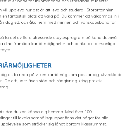
tbytesstudier både för inkommande och utresande studenter.
h vill uppleva hur det är att leva och studera i Storbritannien
ton en fantastisk plats att vara på. Du kommer att välkomnas in i
från dag ett, och åka hem med minnen och vänskapsband för
kså ta del av flera utresande utbytesprogram på kandidatnivå
ra dina framtida karriärmöjligheter och berika din personliga
tbyte.
RIÄRMÖJLIGHETER
dig att ta reda på vilken karriärväg som passar dig, utveckla de
n. De erbjuder även stöd och rådgivning kring praktik,
retag.
n plats där du kan känna dig hemma. Med över 100
ingar till lokala samhällsgrupper finns det något för alla,
en upplevelse som sträcker sig långt bortom klassrummet.