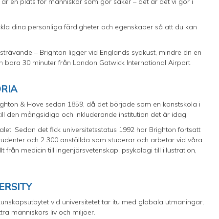
n är en plats för människor som gör saker – det är det vi gör i
kla dina personliga färdigheter och egenskaper så att du kan
amåtsträvande – Brighton ligger vid Englands sydkust, mindre än en
 bara 30 minuter från London Gatwick International Airport.
ORIA
Brighton & Hove sedan 1859, då det började som en konstskola i
ill den mångsidiga och inkluderande institution det är idag.
-talet. Sedan det fick universitetsstatus 1992 har Brighton fortsatt
studenter och 2 300 anställda som studerar och arbetar vid våra
från medicin till ingenjörsvetenskap, psykologi till illustration,
VERSITY
kunskapsutbytet vid universitetet tar itu med globala utmaningar,
ttra människors liv och miljöer.