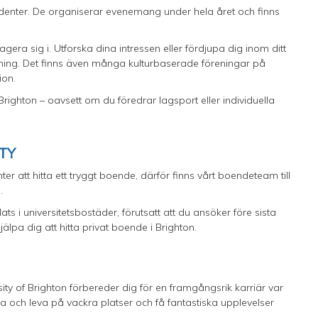
tudenter. De organiserar evenemang under hela året och finns
gera sig i. Utforska dina intressen eller fördjupa dig inom ditt
g. Det finns även många kulturbaserade föreningar på
ion.
 Brighton – oavsett om du föredrar lagsport eller individuella
ITY
enter att hitta ett tryggt boende, därför finns vårt boendeteam till
o.
ts i universitetsbostäder, förutsatt att du ansöker före sista
lpa dig att hitta privat boende i Brighton.
sity of Brighton förbereder dig för en framgångsrik karriär var
a och leva på vackra platser och få fantastiska upplevelser