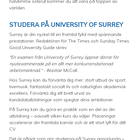
halvtimme österut kommer du att vara på toppen av
världen.
STUDERA PÅ UNIVERSITY OF SURREY
Surrey är din nyckel till en framtid fylld med spännande
prestationer. Redaktören för The Times och Sunday Times
Good University Guide skrev:
"En examen från University of Surrey öppnar dörrar för
nyutexaminerade på en allt mer konkurrensbetonad
arbetsmarknad."
- Alastair McCall.
Hos Surrey kan du förvänta dig mer; stort utbud av sport,
livemusik, fantastiskt socialt liv och naturligtvis akademisk
excellens. Förvänta dig ett brett urval av
kandidatutbildningar som speglar dina ambitioner.
På Surrey kan du göra en praktik som en del av din
utbildning – oavsett vilken kurs du väljer. Placeringar
accelererar din framtida karriär och är ett stort lyft för ditt
CV.
Det är något som gör studierna på Surrey annorlunda –