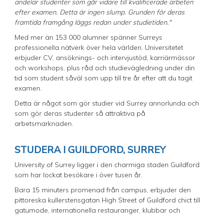
andelar studenter som går vidare till kvalificerade arbeten
efter examen. Detta är ingen slump. Grunden för deras
framtida framgång läggs redan under studietiden."
Med mer än 153 000 alumner spänner Surreys
professionella nätverk över hela världen. Universitetet
erbjuder CV, ansöknings- och intervjustöd, karriärmässor
och workshops, plus råd och studievägledning under din
tid som student såväl som upp till tre år efter att du tagit
examen.
Detta är något som gör studier vid Surrey annorlunda och
som gör deras studenter så attraktiva på
arbetsmarknaden.
STUDERA I GUILDFORD, SURREY
University of Surrey ligger i den charmiga staden Guildford
som har lockat besökare i över tusen år.
Bara 15 minuters promenad från campus, erbjuder den
pittoreska kullerstensgatan High Street of Guildford chict till
gatumode, internationella restauranger, klubbar och