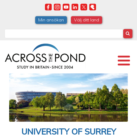
Skip
to
main
Min ansökan
Välj ditt land
content
Search
UNIVERSITY OF SURREY