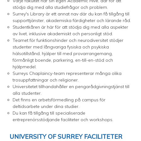
Varje fakultet har sin egen Academic Hive, där för att
stödja dig med alla studiefrågor och problem.
Surrey's Library är ett annat nav där du kan få tillgång till
supporttjänster, akademiska färdigheter och lärande råd.
Studentkåren är här för att stödja dig med alla aspekter
av livet, inklusive akademiskt och personligt stöd.
Teamet för funktionshinder och neurodiversitet stödjer
studenter med långvariga fysiska och psykiska
hälsotillstånd, hjälper till med provarrangemang,
förmånligt boende, parkering, en-till-en-stöd och
hjälpmedel.
Surreys Chaplaincy-team representerar många olika
trosuppfattningar och religioner.
Universitetet tillhandahåller en pengarådgivningstjänst till
alla studenter.
Det finns en arbetsförmedling på campus för
deltidsarbete under dina studier.
Du kan få tillgång till specialiserade
entreprenörsstödjande faciliteter och workshops.
UNIVERSITY OF SURREY FACILITETER