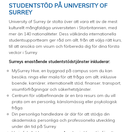
STUDENTSTÖD PÅ UNIVERSITY OF
SURREY
University of Surrey är stolta över att vara ett av de mest
kulturellt mångfaldiga universiteten i Storbritannien, med
mer än 140 nationaliteter. Dess välkända internationella
studentsupportteam ger råd om allt, från att välja rätt kurs,
till att ansöka om visum och förbereda dig för dina första
veckor i Surrey.
Surreys enastående studentstödstjänster inkluderar:
MySurrey Hive, en byggnad på campus som du kan
besöka, ringa eller maila för att fråga om allt, inklusive
boende, karriärer, internationellt stöd, finanser, transport,
visumförfrågningar och säkerhetstjänster.
Centrum för välbefinnande är en bra resurs om du vill
prata om en personlig, känslomässig eller psykologisk
fråga.
Din personliga handledare är där för att stödja din
akademiska, personliga och professionella utveckling
under din tid på Surrey.