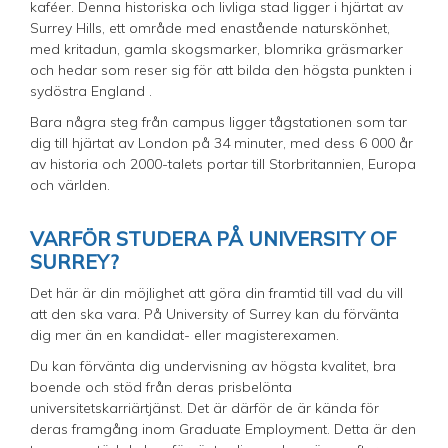
kaféer. Denna historiska och livliga stad ligger i hjärtat av
Surrey Hills, ett område med enastående naturskönhet,
med kritadun, gamla skogsmarker, blomrika gräsmarker
och hedar som reser sig för att bilda den högsta punkten i
sydöstra England .
Bara några steg från campus ligger tågstationen som tar
dig till hjärtat av London på 34 minuter, med dess 6 000 år
av historia och 2000-talets portar till Storbritannien, Europa
och världen.
VARFÖR STUDERA PÅ UNIVERSITY OF
SURREY?
Det här är din möjlighet att göra din framtid till vad du vill
att den ska vara. På University of Surrey kan du förvänta
dig mer än en kandidat- eller magisterexamen.
Du kan förvänta dig undervisning av högsta kvalitet, bra
boende och stöd från deras prisbelönta
universitetskarriärtjänst. Det är därför de är kända för
deras framgång inom Graduate Employment. Detta är den