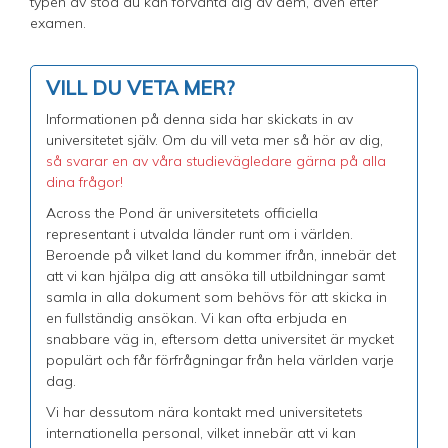
typen av stöd du kan förvänta dig av dem, även efter
examen.
VILL DU VETA MER?
Informationen på denna sida har skickats in av
universitetet själv. Om du vill veta mer så hör av dig,
så svarar en av våra studievägledare gärna på alla
dina frågor!
Across the Pond är universitetets officiella
representant i utvalda länder runt om i världen.
Beroende på vilket land du kommer ifrån, innebär det
att vi kan hjälpa dig att ansöka till utbildningar samt
samla in alla dokument som behövs för att skicka in
en fullständig ansökan. Vi kan ofta erbjuda en
snabbare väg in, eftersom detta universitet är mycket
populärt och får förfrågningar från hela världen varje
dag.
Vi har dessutom nära kontakt med universitetets
internationella personal, vilket innebär att vi kan