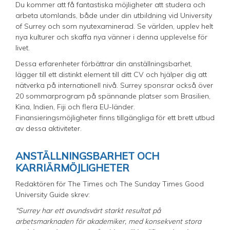
Du kommer att få fantastiska möjligheter att studera och
arbeta utomlands, både under din utbildning vid University
of Surrey och som nyutexaminerad. Se världen, upplev helt
nya kulturer och skaffa nya vänner i denna upplevelse för
livet.
Dessa erfarenheter förbättrar din anställningsbarhet,
lägger till ett distinkt element till ditt CV och hjälper dig att
nätverka på internationell nivå. Surrey sponsrar också över
20 sommarprogram på spännande platser som Brasilien,
Kina, Indien, Fiji och flera EU-länder.
Finansieringsmöjligheter finns tillgängliga för ett brett utbud
av dessa aktiviteter.
ANSTÄLLNINGSBARHET OCH
KARRIÄRMÖJLIGHETER
Redaktören för The Times och The Sunday Times Good
University Guide skrev:
"Surrey har ett avundsvärt starkt resultat på
arbetsmarknaden för akademiker, med konsekvent stora