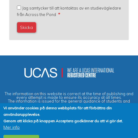
Jag samtycker till att kontaktas av en studievägledare
från Across the Pond
The information on this website is correct at the time of publishing and
every attempt is made to ensure its accuracy at all times.
The information is issued for the general guidance of students and
does not form part of any contract or guarantee.
Vi använder cookies på denna webbplats för att förbättra din
användarupplevelse.
Privacy & Data Protection Policy
|
Cookies Policy
|
Anti-Slavery &
Genom att klicka på knappen Acceptera godkänner du att vi gör det.
Human Trafficking Statement
|
Terms & Conditions
|
Agent Quality
Mer info
Framework (AQF)
|
Vacancies