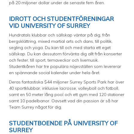
på 20 miljoner dollar under de senaste fem åren.
IDROTT OCH STUDENTFÖRENINGAR
VID UNIVERSITY OF SURREY
Hundratals klubbar och sällskap väntar på dig, från
bergsklättring, mixed martial arts och dans, till politik,
segling och yoga. Du kan till och med starta ett eget
sällskap. Du kan dessutom förvänta dig allt från konserter
och fester, till sport, temaveckor och livemusik.
Studentkåren har tre populära nöjesställen som levererar
en spännande social kalender under hela året.
Deras fantastiska $44 miljoner Surrey Sports Park har över
40 sportklubbar, inklusive lacrosse, volleyboll och fotboll,
samt en 50 meter lång pool och ett gym med 120 stationer
samt 10 padelbanor. Oavsett vad din passion är så har
Team Surrey något för dig.
STUDENTBOENDE PÅ UNIVERSITY OF
SURREY