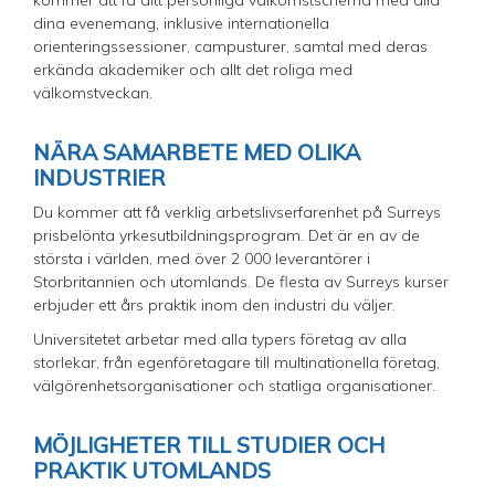
kommer att få ditt personliga välkomstschema med alla
dina evenemang, inklusive internationella
orienteringssessioner, campusturer, samtal med deras
erkända akademiker och allt det roliga med
välkomstveckan.
NÄRA SAMARBETE MED OLIKA
INDUSTRIER
Du kommer att få verklig arbetslivserfarenhet på Surreys
prisbelönta yrkesutbildningsprogram. Det är en av de
största i världen, med över 2 000 leverantörer i
Storbritannien och utomlands. De flesta av Surreys kurser
erbjuder ett års praktik inom den industri du väljer.
Universitetet arbetar med alla typers företag av alla
storlekar, från egenföretagare till multinationella företag,
välgörenhetsorganisationer och statliga organisationer.
MÖJLIGHETER TILL STUDIER OCH
PRAKTIK UTOMLANDS