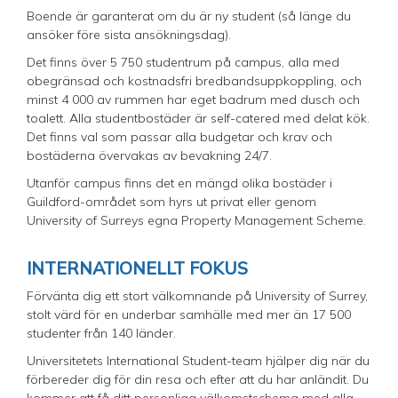
Boende är garanterat om du är ny student (så länge du
ansöker före sista ansökningsdag).
Det finns över 5 750 studentrum på campus, alla med
obegränsad och kostnadsfri bredbandsuppkoppling, och
minst 4 000 av rummen har eget badrum med dusch och
toalett. Alla studentbostäder är self-catered med delat kök.
Det finns val som passar alla budgetar och krav och
bostäderna övervakas av bevakning 24/7.
Utanför campus finns det en mängd olika bostäder i
Guildford-området som hyrs ut privat eller genom
University of Surreys egna Property Management Scheme.
INTERNATIONELLT FOKUS
Förvänta dig ett stort välkomnande på University of Surrey,
stolt värd för en underbar samhälle med mer än 17 500
studenter från 140 länder.
Universitetets International Student-team hjälper dig när du
förbereder dig för din resa och efter att du har anländit. Du