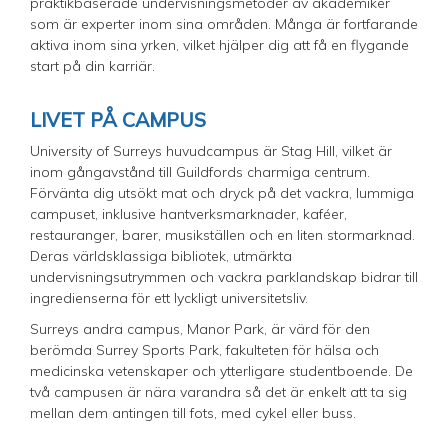
praktikbaserade undervisningsmetoder av akademiker
som är experter inom sina områden. Många är fortfarande
aktiva inom sina yrken, vilket hjälper dig att få en flygande
start på din karriär.
LIVET PÅ CAMPUS
University of Surreys huvudcampus är Stag Hill, vilket är
inom gångavstånd till Guildfords charmiga centrum.
Förvänta dig utsökt mat och dryck på det vackra, lummiga
campuset, inklusive hantverksmarknader, kaféer,
restauranger, barer, musikställen och en liten stormarknad.
Deras världsklassiga bibliotek, utmärkta
undervisningsutrymmen och vackra parklandskap bidrar till
ingredienserna för ett lyckligt universitetsliv.
Surreys andra campus, Manor Park, är värd för den
berömda Surrey Sports Park, fakulteten för hälsa och
medicinska vetenskaper och ytterligare studentboende. De
två campusen är nära varandra så det är enkelt att ta sig
mellan dem antingen till fots, med cykel eller buss.