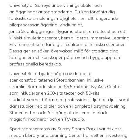
University of Surreys undervisningslokaler och
anläggningar är toppmoderna. Du kan förvänta dig
fantastiska simuleringsmöjligheter: en fullt fungerande
pilotprocessanläggning, vindtunnlar,
jonstråleanläggningar, flygsimulatorer, en rättssal och ett
kliniskt simuleringscenter, hem till deras Immersive Learning
Environment som tar dig till centrum för kliniska scenarier.
Dessa ger en säker, övervakad miljö för att sätta dina
färdigheter och kunskaper på prov och bygga upp din
professionella beredskap.
Universitetet erbjuder några av de bästa
scenkonstfaciliteterna i Storbritannien, inklusive
strömlinjeformade studior, $5,5 miljoner Ivy Arts Centre,
som inkluderar en 200-sits teater och 50-sits
studioutrymme, båda med professionellt ljud och ljus; samt
dansstudior, replokaler och en komplett kostymavdelning.
Studenter har också tillgång till de senaste black
magic filmkameror och en TV-studio.
Sport representeras av Surrey Sports Park i världsklass,
medan Library and Learning Center har sett en investering