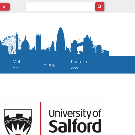
Search
land
Möt
Kontakta
Blogg
oss
oss