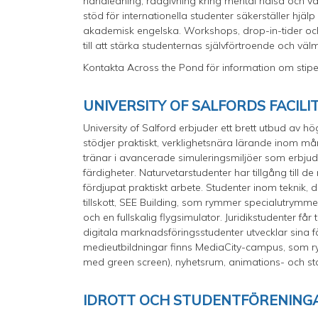
handledning, rådgivning kring mental hälsa och vä
stöd för internationella studenter säkerställer hjälp
akademisk engelska. Workshops, drop-in-tider och e
till att stärka studenternas självförtroende och vä
Kontakta Across the Pond för information om stipe
UNIVERSITY OF SALFORDS FACILI
University of Salford erbjuder ett brett utbud av
stödjer praktiskt, verklighetsnära lärande inom må
tränar i avancerade simuleringsmiljöer som erbjuder
färdigheter. Naturvetarstudenter har tillgång till
fördjupat praktiskt arbete. Studenter inom teknik, 
tillskott, SEE Building, som rymmer specialutrymme
och en fullskalig flygsimulator. Juridikstudenter få
digitala marknadsföringsstudenter utvecklar sina f
medieutbildningar finns MediaCity-campus, som rym
med green screen), nyhetsrum, animations- och sto
IDROTT OCH STUDENTFÖRENINGA