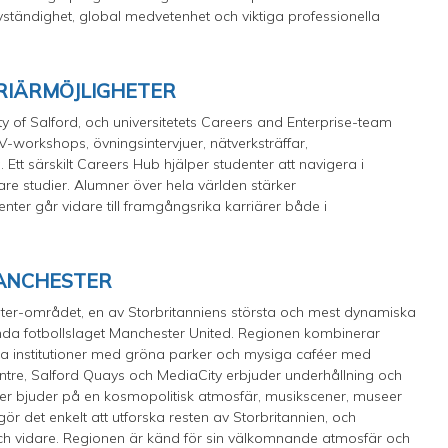
vständighet, global medvetenhet och viktiga professionella
RIÄRMÖJLIGHETER
ity of Salford, och universitetets Careers and Enterprise-team
-workshops, övningsintervjuer, nätverksträffar,
tt särskilt Careers Hub hjälper studenter att navigera i
dare studier. Alumner över hela världen stärker
nter går vidare till framgångsrika karriärer både i
MANCHESTER
ester-området, en av Storbritanniens största och mest dynamiska
ömda fotbollslaget Manchester United. Regionen kombinerar
ella institutioner med gröna parker och mysiga caféer med
entre, Salford Quays och MediaCity erbjuder underhållning och
er bjuder på en kosmopolitisk atmosfär, musikscener, museer
ör det enkelt att utforska resten av Storbritannien, och
och vidare. Regionen är känd för sin välkomnande atmosfär och