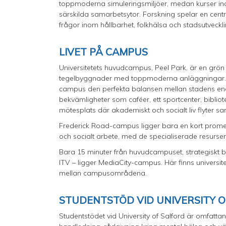
toppmoderna simuleringsmiljöer, medan kurser in
särskilda samarbetsytor. Forskning spelar en centra
frågor inom hållbarhet, folkhälsa och stadsutveckli
LIVET PÅ CAMPUS
Universitetets huvudcampus, Peel Park, är en grön o
tegelbyggnader med toppmoderna anläggningar. B
campus den perfekta balansen mellan stadens ene
bekvämligheter som caféer, ett sportcenter, bibliote
mötesplats där akademiskt och socialt liv flyter 
Frederick Road-campus ligger bara en kort prome
och socialt arbete, med de specialiserade resurser
Bara 15 minuter från huvudcampuset, strategiskt 
ITV – ligger MediaCity-campus. Här finns universi
mellan campusområdena.
STUDENTSTÖD VID UNIVERSITY 
Studentstödet vid University of Salford är omfatt