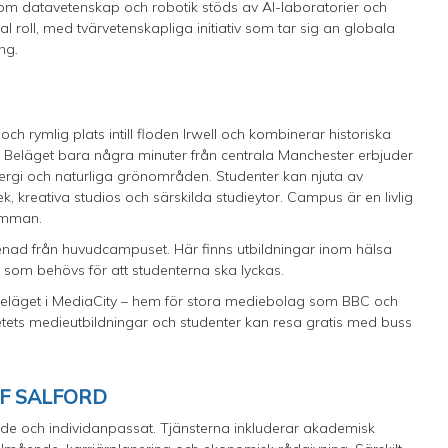
om datavetenskap och robotik stöds av AI-laboratorier och
l roll, med tvärvetenskapliga initiativ som tar sig an globala
ng.
ch rymlig plats intill floden Irwell och kombinerar historiska
eläget bara några minuter från centrala Manchester erbjuder
rgi och naturliga grönområden. Studenter kan njuta av
k, kreativa studios och särskilda studieytor. Campus är en livlig
samman.
nad från huvudcampuset. Här finns utbildningar inom hälsa
 som behövs för att studenterna ska lyckas.
beläget i MediaCity – hem för stora mediebolag som BBC och
tetets medieutbildningar och studenter kan resa gratis med buss
OF SALFORD
ande och individanpassat. Tjänsterna inkluderar akademisk