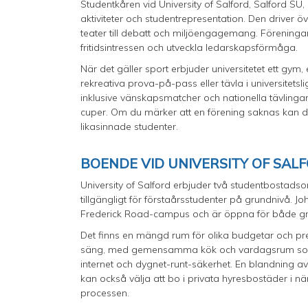
Studentkåren vid University of Salford, Salford SU,
aktiviteter och studentrepresentation. Den driver 
teater till debatt och miljöengagemang. Föreningar 
fritidsintressen och utveckla ledarskapsförmåga.
När det gäller sport erbjuder universitetet ett gym,
rekreativa prova-på-pass eller tävla i universitetslig
inklusive vänskapsmatcher och nationella tävlingar
cuper. Om du märker att en förening saknas kan du 
likasinnade studenter.
BOENDE VID UNIVERSITY OF SAL
University of Salford erbjuder två studentbostads
tillgängligt för förstaårsstudenter på grundnivå. J
Frederick Road-campus och är öppna för både gr
Det finns en mängd rum för olika budgetar och pref
säng, med gemensamma kök och vardagsrum som u
internet och dygnet-runt-säkerhet. En blandning av s
kan också välja att bo i privata hyresbostäder i n
processen.