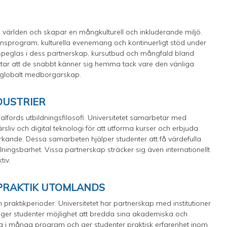
a världen och skapar en mångkulturell och inkluderande miljö.
ionsprogram, kulturella evenemang och kontinuerligt stöd under
v speglas i dess partnerskap, kursutbud och mångfald bland
ttar att de snabbt känner sig hemma tack vare den vänliga
 globalt medborgarskap.
DUSTRIER
alfords utbildningsfilosofi. Universitetet samarbetar med
rsliv och digital teknologi för att utforma kurser och erbjuda
verkande. Dessa samarbeten hjälper studenter att få värdefulla
ällningsbarhet. Vissa partnerskap sträcker sig även internationellt
tiv.
 PRAKTIK UTOMLANDS
 praktikperioder. Universitetet har partnerskap med institutioner
t ger studenter möjlighet att bredda sina akademiska och
gda i många program och ger studenter praktisk erfarenhet inom