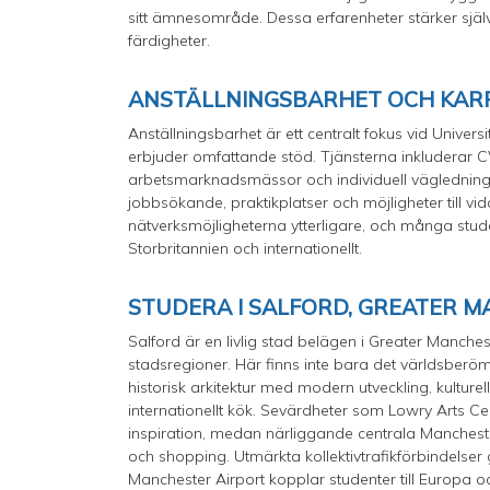
sitt ämnesområde. Dessa erfarenheter stärker själ
färdigheter.
ANSTÄLLNINGSBARHET OCH KAR
Anställningsbarhet är ett centralt fokus vid Univers
erbjuder omfattande stöd. Tjänsterna inkluderar CV
arbetsmarknadsmässor och individuell vägledning. E
jobbsökande, praktikplatser och möjligheter till vi
nätverksmöjligheterna ytterligare, och många stude
Storbritannien och internationellt.
STUDERA I SALFORD, GREATER 
Salford är en livlig stad belägen i Greater Manch
stadsregioner. Här finns inte bara det världsber
historisk arkitektur med modern utveckling, kultur
internationellt kök. Sevärdheter som Lowry Arts C
inspiration, medan närliggande centrala Manchest
och shopping. Utmärkta kollektivtrafikförbindelser g
Manchester Airport kopplar studenter till Europa 