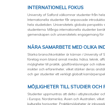
INTERNATIONELL FOKUS
University of Salford välkomnar studenter från hel
Internationella studenter får anpassade introdukt
hela studietiden. Universitetets globala perspekti
studenterna. Många internationella studenter berä
gemenskapen och universitetets engagemang för
NÄRA SAMARBETE MED OLIKA IN
Starka branschkontakter är kärnan i University of S
företag inom bland annat media, hälsa, teknik, affä
möjligheter till praktik, gästföreläsningar och nät
insikter och erfarenheter, vilket stärker deras anst
och ger studenter ett verkligt globalt karriärperspek
MÖJLIGHETER TILL STUDIER OCH
Studenter uppmuntras att delta i utbytesstudier och
i Europa, Nordamerika, Asien och Australien, vilke
kulturella horisonter. Praktikmöjligheter är inbyg