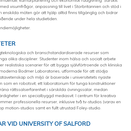
lmående, karriärplanering och ekonomisk rådgivning. Särskilt
 med visumfrågor, anpassning till livet i Storbritannien och stöd i
nskilda möten gör att hjälp alltid finns tillgänglig och bidrar
lmående under hela studietiden.
ndiemöjligheter.
TETER
 högteknologiska och branschstandardiserade resurser som
nga olika discipliner. Studenter inom hälsa och socialt arbete
 realistiska scenarier för att bygga självförtroende och kliniska
 de moderna Bodmer Laboratories, utformade för att stödja
datavetenskap och miljö är baserade i universitetets nyaste
n som en robotsvit, ett laboratorium för tunga konstruktioner
r träna rättssalserfarenhet i särskilda övningssalar, medan
ärdigheter i en specialbyggd mediasvit. I centrum för kreativa
mer professionella resurser, inklusive två tv-studios (varav en
p motion-studios samt en fullt utrustad Foley-studio.
R VID UNIVERSITY OF SALFORD