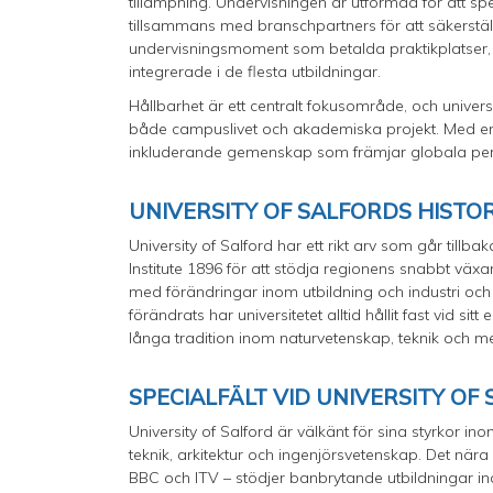
tillämpning. Undervisningen är utformad för att s
tillsammans med branschpartners för att säkerställa
undervisningsmoment som betalda praktikplatser, i
integrerade i de flesta utbildningar.
Hållbarhet är ett centralt fokusområde, och universi
både campuslivet och akademiska projekt. Med en l
inkluderande gemenskap som främjar globala persp
UNIVERSITY OF SALFORDS HISTO
University of Salford har ett rikt arv som går tillb
Institute 1896 för att stödja regionens snabbt växan
med förändringar inom utbildning och industri och 
förändrats har universitetet alltid hållit fast vid s
långa tradition inom naturvetenskap, teknik och med
SPECIALFÄLT VID UNIVERSITY OF
University of Salford är välkänt för sina styrkor
teknik, arkitektur och ingenjörsvetenskap. Det n
BBC och ITV – stödjer banbrytande utbildningar ino