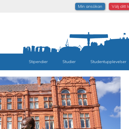
Min ansökan
Välj ditt 
Stipendier
Studier
Studentupplevelser