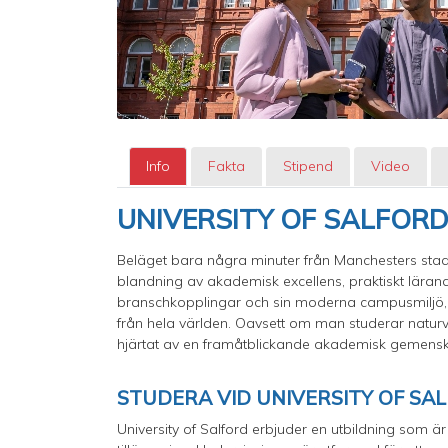
Info
Fakta
Stipend
Video
UNIVERSITY OF SALFOR
Beläget bara några minuter från Manchesters stad
blandning av akademisk excellens, praktiskt lärande
branschkopplingar och sin moderna campusmiljö, o
från hela världen. Oavsett om man studerar naturve
hjärtat av en framåtblickande akademisk gemens
STUDERA VID UNIVERSITY OF SA
University of Salford erbjuder en utbildning som ä