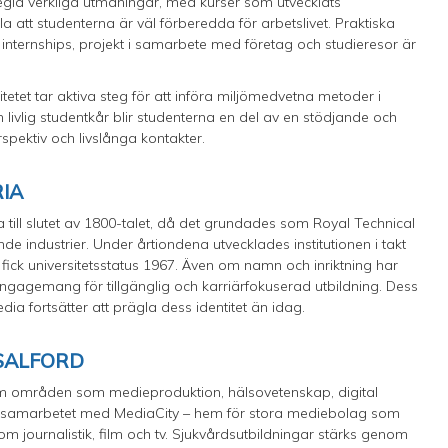
pegla verkliga utmaningar, med kurser som utvecklats
 att studenterna är väl förberedda för arbetslivet. Praktiska
nternships, projekt i samarbete med företag och studieresor är
tetet tar aktiva steg för att införa miljömedvetna metoder i
ivlig studentkår blir studenterna en del av en stödjande och
ektiv och livslånga kontakter.
RIA
aka till slutet av 1800-talet, då det grundades som Royal Technical
de industrier. Under årtiondena utvecklades institutionen i takt
fick universitetsstatus 1967. Även om namn och inriktning har
itt engagemang för tillgänglig och karriärfokuserad utbildning. Dess
ia fortsätter att prägla dess identitet än idag.
 SALFORD
 inom områden som medieproduktion, hälsovetenskap, digital
ära samarbetet med MediaCity – hem för stora mediebolag som
m journalistik, film och tv. Sjukvårdsutbildningar stärks genom