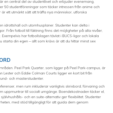
 är en central del av studentlivet och erbjuder evenemang,
över 50 studentföreningar som täcker intressen från anime och
är ett utmärkt sätt att träffa nya människor, utforska
 en idrottshall och utomhusplaner. Studenter kan delta i
or. Från fotboll till fäktning finns det möjligheter på alla nivåer,
. Exempelvis har fotbollslagen tävlat i BUCS-ligor och lokala
starta din egen – allt som krävs är att du hittar minst sex
FORD
områden. Peel Park Quarter, som ligger på Peel Park-campus, är
ohn Lester och Eddie Colman Courts ligger en kort bit från
und- och masterstudenter.
erenser, men rum inkluderar vanligtvis skrivbord, förvaring och
ppmuntrar till socialt umgänge. Boendekostnaden täcker el,
jälvhushålls- och en suite-alternativ ger flexibilitet. Studenter
ärheten, med stöd tillgängligt för att guida dem genom