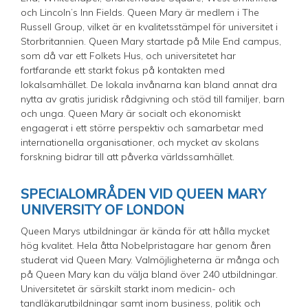
och Lincoln’s Inn Fields. Queen Mary är medlem i The
Russell Group, vilket är en kvalitetsstämpel för universitet i
Storbritannien. Queen Mary startade på Mile End campus,
som då var ett Folkets Hus, och universitetet har
fortfarande ett starkt fokus på kontakten med
lokalsamhället. De lokala invånarna kan bland annat dra
nytta av gratis juridisk rådgivning och stöd till familjer, barn
och unga. Queen Mary är socialt och ekonomiskt
engagerat i ett större perspektiv och samarbetar med
internationella organisationer, och mycket av skolans
forskning bidrar till att påverka världssamhället.
SPECIALOMRÅDEN VID QUEEN MARY
UNIVERSITY OF LONDON
Queen Marys utbildningar är kända för att hålla mycket
hög kvalitet. Hela åtta Nobelpristagare har genom åren
studerat vid Queen Mary. Valmöjligheterna är många och
på Queen Mary kan du välja bland över 240 utbildningar.
Universitetet är särskilt starkt inom medicin- och
tandläkarutbildningar samt inom business, politik och