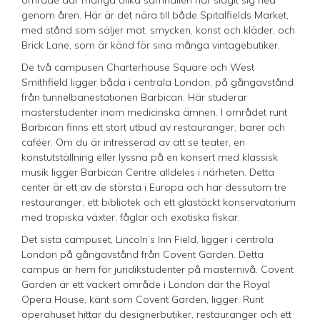
område där många olika samhällen har slagit sig ned
genom åren. Här är det nära till både Spitalfields Market,
med stånd som säljer mat, smycken, konst och kläder, och
Brick Lane, som är känd för sina många vintagebutiker.
De två campusen Charterhouse Square och West
Smithfield ligger båda i centrala London, på gångavstånd
från tunnelbanestationen Barbican. Här studerar
masterstudenter inom medicinska ämnen. I området runt
Barbican finns ett stort utbud av restauranger, barer och
caféer. Om du är intresserad av att se teater, en
konstutställning eller lyssna på en konsert med klassisk
musik ligger Barbican Centre alldeles i närheten. Detta
center är ett av de största i Europa och har dessutom tre
restauranger, ett bibliotek och ett glastäckt konservatorium
med tropiska växter, fåglar och exotiska fiskar.
Det sista campuset, Lincoln’s Inn Field, ligger i centrala
London på gångavstånd från Covent Garden. Detta
campus är hem för juridikstudenter på masternivå. Covent
Garden är ett vackert område i London där the Royal
Opera House, känt som Covent Garden, ligger. Runt
operahuset hittar du designerbutiker, restauranger och ett