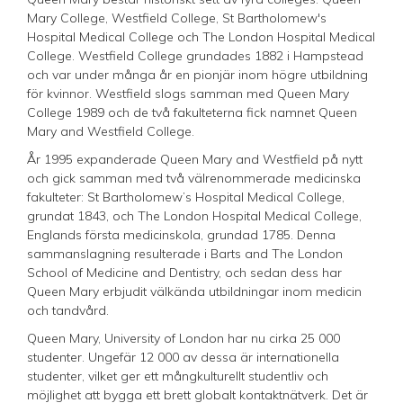
Mary College, Westfield College, St Bartholomew's
Hospital Medical College och The London Hospital Medical
College. Westfield College grundades 1882 i Hampstead
och var under många år en pionjär inom högre utbildning
för kvinnor. Westfield slogs samman med Queen Mary
College 1989 och de två fakulteterna fick namnet Queen
Mary and Westfield College.
År 1995 expanderade Queen Mary and Westfield på nytt
och gick samman med två välrenommerade medicinska
fakulteter: St Bartholomew’s Hospital Medical College,
grundat 1843, och The London Hospital Medical College,
Englands första medicinskola, grundad 1785. Denna
sammanslagning resulterade i Barts and The London
School of Medicine and Dentistry, och sedan dess har
Queen Mary erbjudit välkända utbildningar inom medicin
och tandvård.
Queen Mary, University of London har nu cirka 25 000
studenter. Ungefär 12 000 av dessa är internationella
studenter, vilket ger ett mångkulturellt studentliv och
möjlighet att bygga ett brett globalt kontaktnätverk. Det är