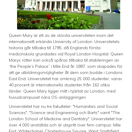
Queen Mary är ett av de största universiteten inom det
internationellt erkända University of London. Universitetets
historia går tillbaka till 1785, då Englands första
medicinskola grundades vid Royal London Hospital. Queen
Marys rötter kan också spåras tillbaka till etableringen av
“the People’s Palace” i Mile End år 1887, som skapades för
att ge utbildningsmöjligheter åt dem som bodde i Londons
East End. Universitetet har omkring 25 000 studenter, varav
40 procent är internationella studenter från 162 olika
länder. Queen Mary ligger mitt i hjärtat av London, med
huvudcampuset nära OS-anläggningen.
Universitetet har nu tre fakulteter: "Humanities and Social
Sciences", "Science and Engineering och Barts" samt "The
London School of Medicine and Dentistry". Universitetet har
över 4 000 anställda och är utspritt över fem campus: Mile
End, Whitechapel, Charterhouse Square, West Smithfield