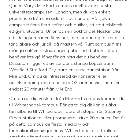
Queen Marys Mile End-campus är ett av de största
universitetscampusen i London, men du kan enkelt
promenera från ena sidan till den andra. På själva
campuset finns flera caféer och butiker, ett stort bibliotek,
ett gym, Students’ Union och en bokhandel. Nästan alla
utbildningsområden finns här, med undantag för medicin,
tandläkare och juridik på masternivå. Runt campus finns
många caféer, restauranger, pubar och butiker, så du
behöver inte gå långt för att hitta det du behöver.
Dessutom ligger ett av Londons största köpcentrum,
Westfield Stratford City, bara en tunnelbanestation från
Mile End. Om du är intresserad av konserter eller
outletshopping kan du besöka O2-arenan vid Themsen,
endast 20 minuter från Mile End.
Om du rör dig västerut från Mile End-campus kommer du
till Whitechapel-campus. För att ta dig dit kan du åka
tunnelbana till Whitechapel, bara ett stopp från Stepney
Green-stationen, eller promenera i cirka 20 minuter. Det är
på detta campus de flesta medicin- och
tandläkarutbildningar finns. Whitechapel är ett kulturellt