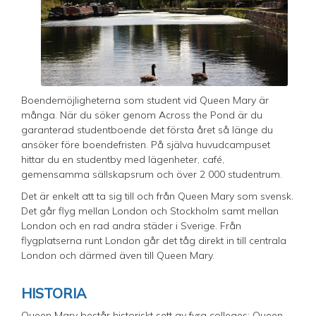
Boendemöjligheterna som student vid Queen Mary är
många. När du söker genom Across the Pond är du
garanterad studentboende det första året så länge du
ansöker före boendefristen. På själva huvudcampuset
hittar du en studentby med lägenheter, café,
gemensamma sällskapsrum och över 2 000 studentrum.
Det är enkelt att ta sig till och från Queen Mary som svensk.
Det går flyg mellan London och Stockholm samt mellan
London och en rad andra städer i Sverige. Från
flygplatserna runt London går det tåg direkt in till centrala
London och därmed även till Queen Mary.
HISTORIA
Queen Mary består historiskt sett av fyra colleges: Queen