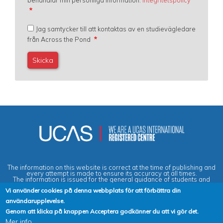
behandlar min personliga information.
Integritetspolicy
Jag samtycker till att kontaktas av en studievägledare
från Across the Pond
The information on this website is correct at the time of publishing and
every attempt is made to ensure its accuracy at all times.
The information is issued for the general guidance of students and
does not form part of any contract or guarantee.
Vi använder cookies på denna webbplats för att förbättra din
användarupplevelse.
Privacy & Data Protection Policy
|
Cookies Policy
|
Anti-Slavery &
Genom att klicka på knappen Acceptera godkänner du att vi gör det.
Human Trafficking Statement
|
Terms & Conditions
|
Agent Quality
Mer info