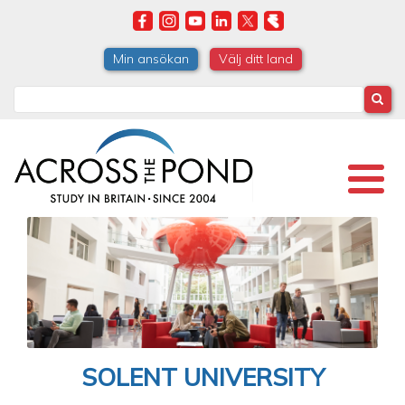
Skip
to
main
Min ansökan
Välj ditt land
content
Search
SOLENT UNIVERSITY