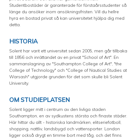
Studentbostäder är garanterade för förstaårsstudenter så
länge du ansöker inom ansökningsfristen. Vill du hellre
hyra en bostad privat så kan universitetet hjälpa dig med
detta.
HISTORIA
Solent har varit ett universitet sedan 2005, men går tillbaka
till 1856 och inrättandet av en privat "School of Art". En
sammanslagning av "Southampton College of Art", "the
College of Technology" och "College of Nautical Studies at
Warsash" utgjorde grunden för det som skulle bli Solent
University.
OM STUDIEPLATSEN
Solent ligger mitt i centrum av den livliga staden
Southampton, en av sydkustens största och finaste städer.
Här hittar du allt - historiska landmärken, elitseriefotboll,
shopping, nattliv, landsbygd och vattensporter. London
ligger också drygt en timme bort med tåg, och det finns