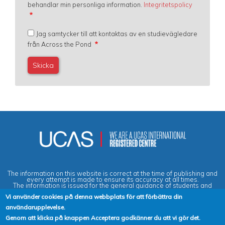
behandlar min personliga information.
Integritetspolicy
Jag samtycker till att kontaktas av en studievägledare
från Across the Pond
The information on this website is correct at the time of publishing and
every attempt is made to ensure its accuracy at all times.
The information is issued for the general guidance of students and
does not form part of any contract or guarantee.
Vi använder cookies på denna webbplats för att förbättra din
användarupplevelse.
Privacy & Data Protection Policy
|
Cookies Policy
|
Anti-Slavery &
Genom att klicka på knappen Acceptera godkänner du att vi gör det.
Human Trafficking Statement
|
Terms & Conditions
|
Agent Quality