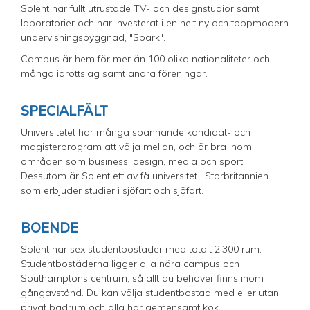
Solent har fullt utrustade TV- och designstudior samt
laboratorier och har investerat i en helt ny och toppmodern
undervisningsbyggnad, "Spark".
Campus är hem för mer än 100 olika nationaliteter och
många idrottslag samt andra föreningar.
SPECIALFÄLT
Universitetet har många spännande kandidat- och
magisterprogram att välja mellan, och är bra inom
områden som business, design, media och sport.
Dessutom är Solent ett av få universitet i Storbritannien
som erbjuder studier i sjöfart och sjöfart.
BOENDE
Solent har sex studentbostäder med totalt 2,300 rum.
Studentbostäderna ligger alla nära campus och
Southamptons centrum, så allt du behöver finns inom
gångavstånd. Du kan välja studentbostad med eller utan
privat badrum och alla har gemensamt kök.