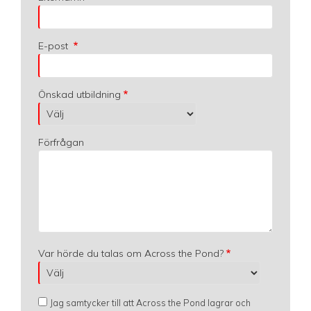
E-post
Önskad utbildning
Förfrågan
Var hörde du talas om Across the Pond?
Jag samtycker till att Across the Pond lagrar och