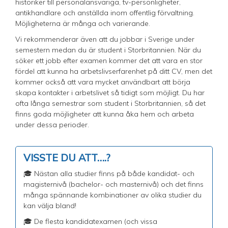
historiker till personalansvariga, tv-personligheter,
antikhandlare och anställda inom offentlig förvaltning.
Möjligheterna är många och varierande.
Vi rekommenderar även att du jobbar i Sverige under
semestern medan du är student i Storbritannien. När du
söker ett jobb efter examen kommer det att vara en stor
fördel att kunna ha arbetslivserfarenhet på ditt CV, men det
kommer också att vara mycket användbart att börja
skapa kontakter i arbetslivet så tidigt som möjligt. Du har
ofta långa semestrar som student i Storbritannien, så det
finns goda möjligheter att kunna åka hem och arbeta
under dessa perioder.
VISSTE DU ATT….?
🎓 Nästan alla studier finns på både kandidat- och
magisternivå (bachelor- och masternivå) och det finns
många spännande kombinationer av olika studier du
kan välja bland!
🎓 De flesta kandidatexamen (och vissa