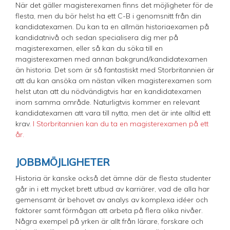
När det gäller magisterexamen finns det möjligheter för de
flesta, men du bör helst ha ett C-B i genomsnitt från din
kandidatexamen. Du kan ta en allmän historiaexamen på
kandidatnivå och sedan specialisera dig mer på
magisterexamen, eller så kan du söka till en
magisterexamen med annan bakgrund/kandidatexamen
än historia. Det som är så fantastiskt med Storbritannien är
att du kan ansöka om nästan vilken magisterexamen som
helst utan att du nödvändigtvis har en kandidatexamen
inom samma område. Naturligtvis kommer en relevant
kandidatexamen att vara till nytta, men det är inte alltid ett
krav.
I Storbritannien kan du ta en magisterexamen på ett
år.
JOBBMÖJLIGHETER
Historia är kanske också det ämne där de flesta studenter
går in i ett mycket brett utbud av karriärer, vad de alla har
gemensamt är behovet av analys av komplexa idéer och
faktorer samt förmågan att arbeta på flera olika nivåer.
Några exempel på yrken är allt från lärare, forskare och