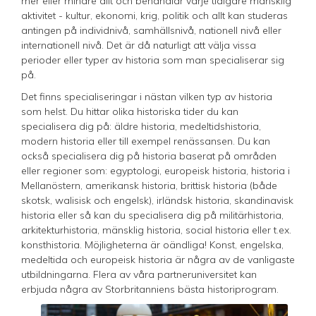
mer eller mindre allt och behandlar varje tidigare mänsklig
aktivitet - kultur, ekonomi, krig, politik och allt kan studeras
antingen på individnivå, samhällsnivå, nationell nivå eller
internationell nivå. Det är då naturligt att välja vissa
perioder eller typer av historia som man specialiserar sig
på.
Det finns specialiseringar i nästan vilken typ av historia
som helst. Du hittar olika historiska tider du kan
specialisera dig på: äldre historia, medeltidshistoria,
modern historia eller till exempel renässansen. Du kan
också specialisera dig på historia baserat på områden
eller regioner som: egyptologi, europeisk historia, historia i
Mellanöstern, amerikansk historia, brittisk historia (både
skotsk, walisisk och engelsk), irländsk historia, skandinavisk
historia eller så kan du specialisera dig på militärhistoria,
arkitekturhistoria, mänsklig historia, social historia eller t.ex.
konsthistoria. Möjligheterna är oändliga! Konst, engelska,
medeltida och europeisk historia är några av de vanligaste
utbildningarna. Flera av våra partneruniversitet kan
erbjuda några av Storbritanniens bästa historiprogram.