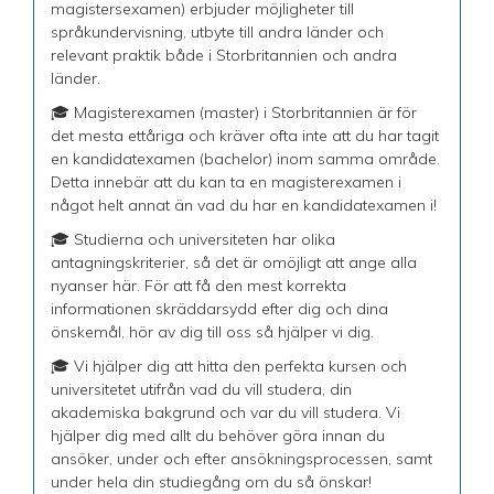
magistersexamen) erbjuder möjligheter till
språkundervisning, utbyte till andra länder och
relevant praktik både i Storbritannien och andra
länder.
🎓 Magisterexamen (master) i Storbritannien är för
det mesta ettåriga och kräver ofta inte att du har tagit
en kandidatexamen (bachelor) inom samma område.
Detta innebär att du kan ta en magisterexamen i
något helt annat än vad du har en kandidatexamen i!
🎓 Studierna och universiteten har olika
antagningskriterier, så det är omöjligt att ange alla
nyanser här. För att få den mest korrekta
informationen skräddarsydd efter dig och dina
önskemål, hör av dig till oss så hjälper vi dig.
🎓 Vi hjälper dig att hitta den perfekta kursen och
universitetet utifrån vad du vill studera, din
akademiska bakgrund och var du vill studera. Vi
hjälper dig med allt du behöver göra innan du
ansöker, under och efter ansökningsprocessen, samt
under hela din studiegång om du så önskar!