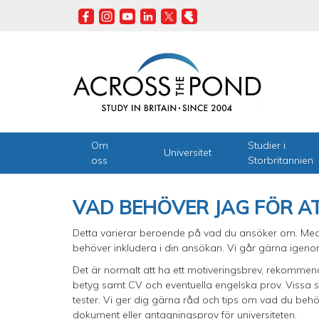
Skip
to
main
content
Om
Studier i
Universitet
oss
Storbritannien
VAD BEHÖVER JAG FÖR A
Detta varierar beroende på vad du ansöker om. Medd
behöver inkludera i din ansökan. Vi går gärna igeno
Det är normalt att ha ett motiveringsbrev, rekommen
betyg samt CV och eventuella engelska prov. Vissa stu
tester. Vi ger dig gärna råd och tips om vad du behö
dokument eller antagningsprov för universiteten.