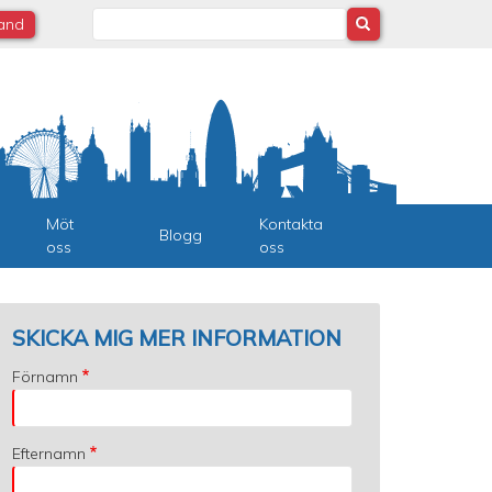
Search
land
Möt
Kontakta
Blogg
oss
oss
SKICKA MIG MER INFORMATION
Förnamn
Efternamn