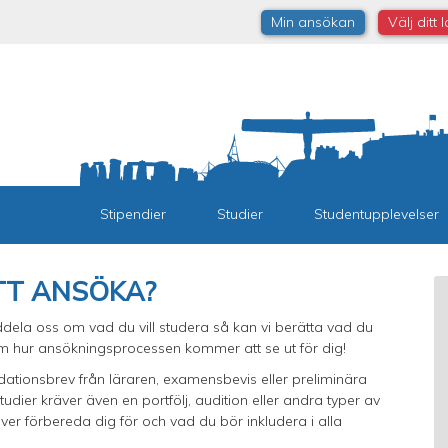
Min ansökan
Välj ditt 
Stipendier
Studier
Studentupplevelser
TT ANSÖKA?
ela oss om vad du vill studera så kan vi berätta vad du
m hur ansökningsprocessen kommer att se ut för dig!
dationsbrev från läraren, examensbevis eller preliminära
dier kräver även en portfölj, audition eller andra typer av
ver förbereda dig för och vad du bör inkludera i alla