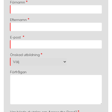
Förnamn
Efternamn
E-post
Önskad utbildning
Förfrågan
Var hörde du talas om Across the Pond?