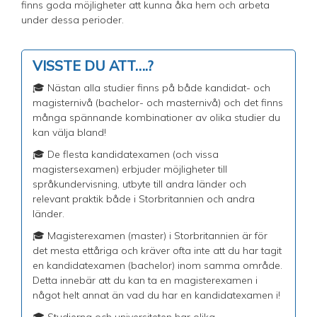
finns goda möjligheter att kunna åka hem och arbeta
under dessa perioder.
VISSTE DU ATT….?
🎓 Nästan alla studier finns på både kandidat- och
magisternivå (bachelor- och masternivå) och det finns
många spännande kombinationer av olika studier du
kan välja bland!
🎓 De flesta kandidatexamen (och vissa
magistersexamen) erbjuder möjligheter till
språkundervisning, utbyte till andra länder och
relevant praktik både i Storbritannien och andra
länder.
🎓 Magisterexamen (master) i Storbritannien är för
det mesta ettåriga och kräver ofta inte att du har tagit
en kandidatexamen (bachelor) inom samma område.
Detta innebär att du kan ta en magisterexamen i
något helt annat än vad du har en kandidatexamen i!
🎓 Studierna och universiteten har olika