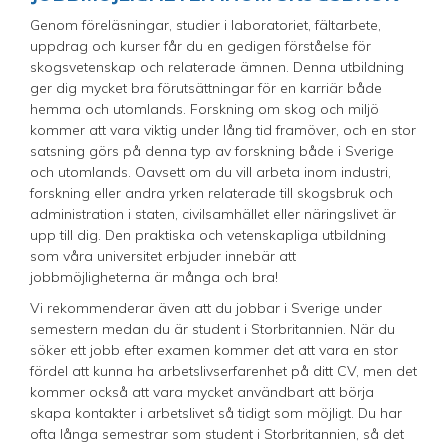
Genom föreläsningar, studier i laboratoriet, fältarbete,
uppdrag och kurser får du en gedigen förståelse för
skogsvetenskap och relaterade ämnen. Denna utbildning
ger dig mycket bra förutsättningar för en karriär både
hemma och utomlands. Forskning om skog och miljö
kommer att vara viktig under lång tid framöver, och en stor
satsning görs på denna typ av forskning både i Sverige
och utomlands. Oavsett om du vill arbeta inom industri,
forskning eller andra yrken relaterade till skogsbruk och
administration i staten, civilsamhället eller näringslivet är
upp till dig. Den praktiska och vetenskapliga utbildning
som våra universitet erbjuder innebär att
jobbmöjligheterna är många och bra!
Vi rekommenderar även att du jobbar i Sverige under
semestern medan du är student i Storbritannien. När du
söker ett jobb efter examen kommer det att vara en stor
fördel att kunna ha arbetslivserfarenhet på ditt CV, men det
kommer också att vara mycket användbart att börja
skapa kontakter i arbetslivet så tidigt som möjligt. Du har
ofta långa semestrar som student i Storbritannien, så det