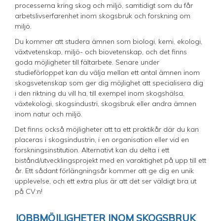
processerna kring skog och miljö, samtidigt som du får
arbetslivserfarenhet inom skogsbruk och forskning om
miljö.
Du kommer att studera ämnen som biologi, kemi, ekologi,
växtvetenskap, miljö- och biovetenskap, och det finns
goda möjligheter till fältarbete. Senare under
studieförloppet kan du välja mellan ett antal ämnen inom
skogsvetenskap som ger dig möjlighet att specialisera dig
i den riktning du vill ha, till exempel inom skogshälsa,
växtekologi, skogsindustri, skogsbruk eller andra ämnen
inom natur och miljö.
Det finns också möjligheter att ta ett praktikår där du kan
placeras i skogsindustrin, i en organisation eller vid en
forskningsinstitution. Alternativt kan du delta i ett
bistånd/utvecklingsprojekt med en varaktighet på upp till ett
år. Ett sådant förlängningsår kommer att ge dig en unik
upplevelse, och ett extra plus är att det ser väldigt bra ut
på CV:n!
JOBBMÖJLIGHETER INOM SKOGSBRUK