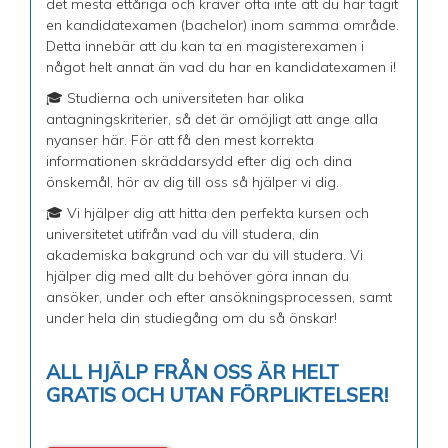
det mesta ettåriga och kräver ofta inte att du har tagit
en kandidatexamen (bachelor) inom samma område.
Detta innebär att du kan ta en magisterexamen i
något helt annat än vad du har en kandidatexamen i!
🎓 Studierna och universiteten har olika
antagningskriterier, så det är omöjligt att ange alla
nyanser här. För att få den mest korrekta
informationen skräddarsydd efter dig och dina
önskemål, hör av dig till oss så hjälper vi dig.
🎓 Vi hjälper dig att hitta den perfekta kursen och
universitetet utifrån vad du vill studera, din
akademiska bakgrund och var du vill studera. Vi
hjälper dig med allt du behöver göra innan du
ansöker, under och efter ansökningsprocessen, samt
under hela din studiegång om du så önskar!
ALL HJÄLP FRÅN OSS ÄR HELT
GRATIS OCH UTAN FÖRPLIKTELSER!