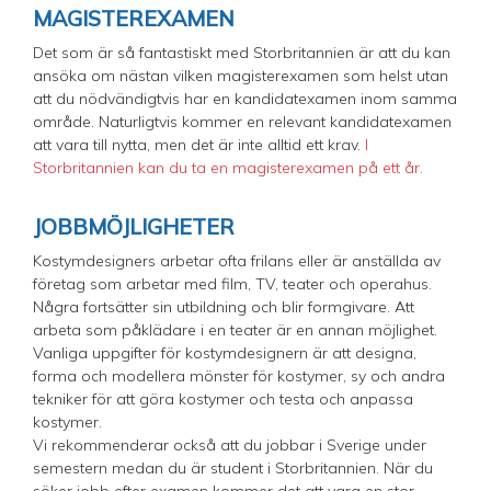
MAGISTEREXAMEN
Det som är så fantastiskt med Storbritannien är att du kan
ansöka om nästan vilken magisterexamen som helst utan
att du nödvändigtvis har en kandidatexamen inom samma
område. Naturligtvis kommer en relevant kandidatexamen
att vara till nytta, men det är inte alltid ett krav.
I
Storbritannien kan du ta en magisterexamen på ett år.
JOBBMÖJLIGHETER
Kostymdesigners arbetar ofta frilans eller är anställda av
företag som arbetar med film, TV, teater och operahus.
Några fortsätter sin utbildning och blir formgivare. Att
arbeta som påklädare i en teater är en annan möjlighet.
Vanliga uppgifter för kostymdesignern är att designa,
forma och modellera mönster för kostymer, sy och andra
tekniker för att göra kostymer och testa och anpassa
kostymer.
Vi rekommenderar också att du jobbar i Sverige under
semestern medan du är student i Storbritannien. När du
söker jobb efter examen kommer det att vara en stor