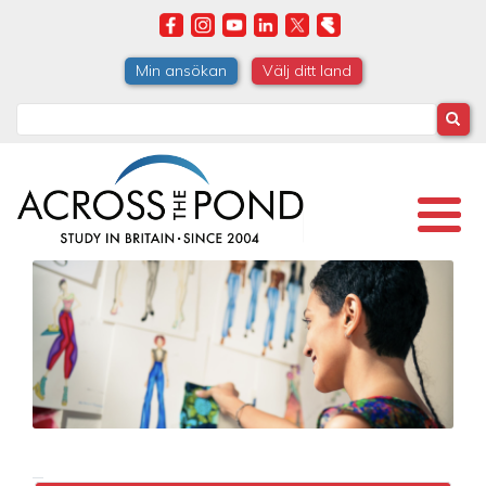
Skip
to
main
Min ansökan
Välj ditt land
content
Search
Image