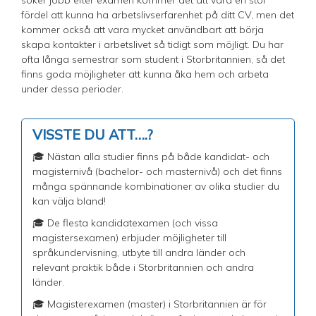
fördel att kunna ha arbetslivserfarenhet på ditt CV, men det
kommer också att vara mycket användbart att börja
skapa kontakter i arbetslivet så tidigt som möjligt. Du har
ofta långa semestrar som student i Storbritannien, så det
finns goda möjligheter att kunna åka hem och arbeta
under dessa perioder.
VISSTE DU ATT….?
🎓 Nästan alla studier finns på både kandidat- och
magisternivå (bachelor- och masternivå) och det finns
många spännande kombinationer av olika studier du
kan välja bland!
🎓 De flesta kandidatexamen (och vissa
magistersexamen) erbjuder möjligheter till
språkundervisning, utbyte till andra länder och
relevant praktik både i Storbritannien och andra
länder.
🎓 Magisterexamen (master) i Storbritannien är för