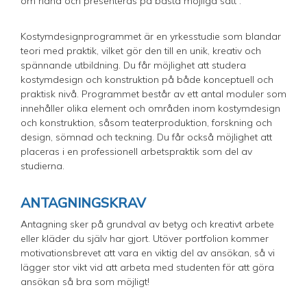
om hand och presenteras på bästa möjliga sätt .
Kostymdesignprogrammet är en yrkesstudie som blandar
teori med praktik, vilket gör den till en unik, kreativ och
spännande utbildning. Du får möjlighet att studera
kostymdesign och konstruktion på både konceptuell och
praktisk nivå. Programmet består av ett antal moduler som
innehåller olika element och områden inom kostymdesign
och konstruktion, såsom teaterproduktion, forskning och
design, sömnad och teckning. Du får också möjlighet att
placeras i en professionell arbetspraktik som del av
studierna.
ANTAGNINGSKRAV
Antagning sker på grundval av betyg och kreativt arbete
eller kläder du själv har gjort. Utöver portfolion kommer
motivationsbrevet att vara en viktig del av ansökan, så vi
lägger stor vikt vid att arbeta med studenten för att göra
ansökan så bra som möjligt!