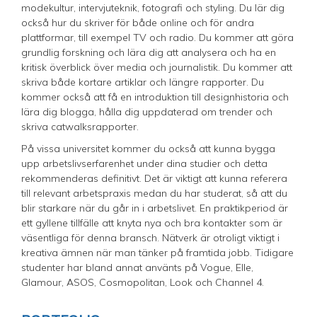
modekultur, intervjuteknik, fotografi och styling. Du lär dig
också hur du skriver för både online och för andra
plattformar, till exempel TV och radio. Du kommer att göra
grundlig forskning och lära dig att analysera och ha en
kritisk överblick över media och journalistik. Du kommer att
skriva både kortare artiklar och längre rapporter. Du
kommer också att få en introduktion till designhistoria och
lära dig blogga, hålla dig uppdaterad om trender och
skriva catwalksrapporter.
På vissa universitet kommer du också att kunna bygga
upp arbetslivserfarenhet under dina studier och detta
rekommenderas definitivt. Det är viktigt att kunna referera
till relevant arbetspraxis medan du har studerat, så att du
blir starkare när du går in i arbetslivet. En praktikperiod är
ett gyllene tillfälle att knyta nya och bra kontakter som är
väsentliga för denna bransch. Nätverk är otroligt viktigt i
kreativa ämnen när man tänker på framtida jobb. Tidigare
studenter har bland annat använts på Vogue, Elle,
Glamour, ASOS, Cosmopolitan, Look och Channel 4.