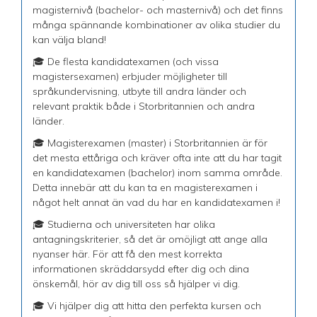
magisternivå (bachelor- och masternivå) och det finns
många spännande kombinationer av olika studier du
kan välja bland!
🎓 De flesta kandidatexamen (och vissa
magistersexamen) erbjuder möjligheter till
språkundervisning, utbyte till andra länder och
relevant praktik både i Storbritannien och andra
länder.
🎓 Magisterexamen (master) i Storbritannien är för
det mesta ettåriga och kräver ofta inte att du har tagit
en kandidatexamen (bachelor) inom samma område.
Detta innebär att du kan ta en magisterexamen i
något helt annat än vad du har en kandidatexamen i!
🎓 Studierna och universiteten har olika
antagningskriterier, så det är omöjligt att ange alla
nyanser här. För att få den mest korrekta
informationen skräddarsydd efter dig och dina
önskemål, hör av dig till oss så hjälper vi dig.
🎓 Vi hjälper dig att hitta den perfekta kursen och