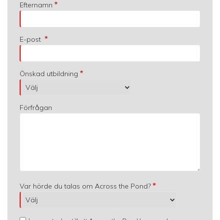
Efternamn
E-post
Önskad utbildning
Förfrågan
Var hörde du talas om Across the Pond?