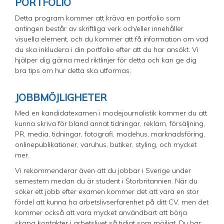
PORTFOLIO
Detta program kommer att kräva en portfolio som
antingen består av skriftliga verk och/eller innehåller
visuella element, och du kommer att få information om vad
du ska inkludera i din portfolio efter att du har ansökt. Vi
hjälper dig gärna med riktlinjer för detta och kan ge dig
bra tips om hur detta ska utformas.
JOBBMÖJLIGHETER​
Med en kandidatexamen i modejournalistik kommer du att
kunna skriva för bland annat tidningar, reklam, försäljning,
PR, media, tidningar, fotografi, modehus, marknadsföring,
onlinepublikationer, varuhus, butiker, styling, och mycket
mer.
Vi rekommenderar även att du jobbar i Sverige under
semestern medan du är student i Storbritannien. När du
söker ett jobb efter examen kommer det att vara en stor
fördel att kunna ha arbetslivserfarenhet på ditt CV, men det
kommer också att vara mycket användbart att börja
skapa kontakter i arbetslivet så tidigt som möjligt. Du har