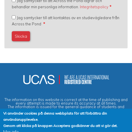
Jag samtycker till att Across the Pond lagrar och
behandlar min personliga information.
Integritetspolicy
Jag samtycker till att kontaktas av en studievägledare från
Across the Pond
The information on this website is correct at the time of publishing and
every attempt is made to ensure its accuracy at all times.
The information is issued for the general guidance of students and
does not form part of any contract or guarantee.
Vi använder cookies på denna webbplats för att förbättra din
användarupplevelse.
Privacy & Data Protection Policy
|
Cookies Policy
|
Anti-Slavery &
Genom att klicka på knappen Acceptera godkänner du att vi gör det.
Human Trafficking Statement
|
Terms & Conditions
|
Agent Quality
Mer info