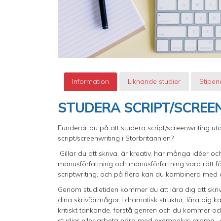
Information
Liknande studier
Stipen
STUDERA SCRIPT/SCREE
Funderar du på att studera script/screenwriting u
script/screenwriting i Storbritannien?
Gillar du att skriva, är kreativ, har många idéer och
manusförfattning och manusförfattning vara rätt för
scriptwriting, och på flera kan du kombinera me
Genom studietiden kommer du att lära dig att skr
dina skrivförmågor i dramatisk struktur, lära dig kar
kritiskt tänkande, förstå genren och du kommer oc
studier eller arbeta nära med exempelvis drama- o