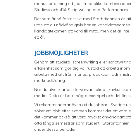
manusförfattning erbjuds med olika kombinationer
Studies» och «BA Scriptwriting and Performance».
Det som är så fantastiskt med Storbritannien är 
utan att du nödvändigtvis har en kandidatexame
kandidatexamen att vara till nytta, men det är inte
ett år.
JOBBMÖJLIGHETER
Genom att studera screenwriting eller scriptwriti
erfarenhet som gör dig väl rustad att arbeta inom t
arbeta med allt från manus, produktion, administrat
marknadsföring.
När du utvecklar och förvärvar solida skrivkunska
media. Detta är bara några exempel och det finns 
Vi rekommenderar även att du jobbar i Sverige un
söker ett jobb efter examen kommer det att vara en
det kommer också att vara mycket användbart att bö
ofta långa semestrar som student i Storbritannien
under dessa perioder.