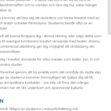
eater/drama/film och tv-världen och lära dig hur saker hänger
tion är.
kommer att lära dig att utvärdera och tänka kreativt med en
ch teater och/eller filmhistoria. Studierna består ofta av en
uler.
å att kunna fördjupa dig i denna riktning, eller välja detta som
u till exempel kombinera kreativt skrivande med teater, drama,
 En kombinerad utbildning ger dig möjlighet att skräddarsy din
resseområden.
ig i kreativt skrivande för olika medier som teater, bio, tv och
oriska studier.
rfarenhet genom att ha praktik inom det område du skulle vilja
ånga av studierna kommer förmodligen att hjälpa dig att få
ga användbara kontakter - om inte så finns det många
nnien har ett rikt, underbart och spännande kulturliv.
EN
nivå. Några av studierna i manusförfattning och