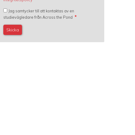
Jag samtycker till att kontaktas av en
studievägledare från Across the Pond