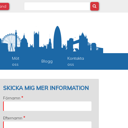
Search
land
Möt
Kontakta
Blogg
oss
oss
SKICKA MIG MER INFORMATION
Förnamn
Efternamn