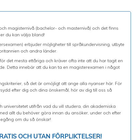
och magisternivå (bachelor- och masternivå) och det finns
r du kan välja bland!
sexamen) erbjuder möjligheter till språkundervisning, utbyte
rbritannien och andra länder.
ör det mesta ettåriga och kräver ofta inte att du har tagit en
 Detta innebär att du kan ta en magisterexamen i något
gskriterier, så det är omöjligt att ange alla nyanser här. För
ydd efter dig och dina önskemål, hör av dig till oss så
h universitetet utifrån vad du vill studera, din akademiska
 med allt du behöver göra innan du ansöker, under och efter
diegång om du så önskar!
RATIS OCH UTAN FÖRPLIKTELSER!