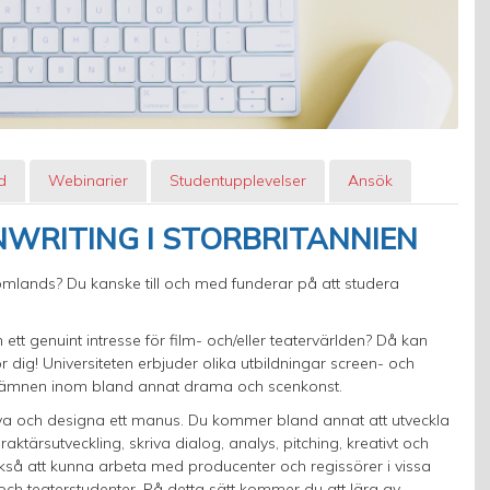
d
Webinarier
Studentupplevelser
Ansök
NWRITING I STORBRITANNIEN
tomlands? Du kanske till och med funderar på att studera
 ett genuint intresse för film- och/eller teatervärlden? Då kan
 dig! Universiteten erbjuder olika utbildningar screen- och
d ämnen inom bland annat drama och scenkonst.
iva och designa ett manus. Du kommer bland annat att utveckla
aktärsutveckling, skriva dialog, analys, pitching, kreativt och
kså att kunna arbeta med producenter och regissörer i vissa
ch teaterstudenter. På detta sätt kommer du att lära av