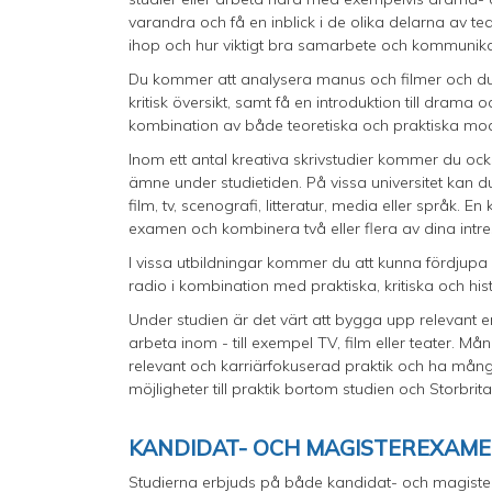
varandra och få en inblick i de olika delarna av t
ihop och hur viktigt bra samarbete och kommunika
Du kommer att analysera manus och filmer och du 
kritisk översikt, samt få en introduktion till drama o
kombination av både teoretiska och praktiska mod
Inom ett antal kreativa skrivstudier kommer du ocks
ämne under studietiden. På vissa universitet kan d
film, tv, scenografi, litteratur, media eller språk.
examen och kombinera två eller flera av dina int
I vissa utbildningar kommer du att kunna fördjupa d
radio i kombination med praktiska, kritiska och hist
Under studien är det värt att bygga upp relevant e
arbeta inom - till exempel TV, film eller teater. M
relevant och karriärfokuserad praktik och ha mån
möjligheter till praktik bortom studien och Storbrita
KANDIDAT- OCH MAGISTEREXAM
Studierna erbjuds på både kandidat- och magister