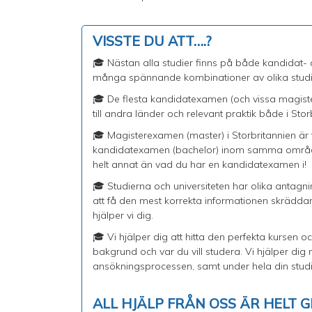
VISSTE DU ATT….?
🎓 Nästan alla studier finns på både kandidat- 
många spännande kombinationer av olika studie
🎓 De flesta kandidatexamen (och vissa magister
till andra länder och relevant praktik både i Sto
🎓 Magisterexamen (master) i Storbritannien är f
kandidatexamen (bachelor) inom samma område.
helt annat än vad du har en kandidatexamen i!
🎓 Studierna och universiteten har olika antagnin
att få den mest korrekta informationen skräddars
hjälper vi dig.
🎓 Vi hjälper dig att hitta den perfekta kursen oc
bakgrund och var du vill studera. Vi hjälper dig
ansökningsprocessen, samt under hela din stu
ALL HJÄLP FRÅN OSS ÄR HELT G