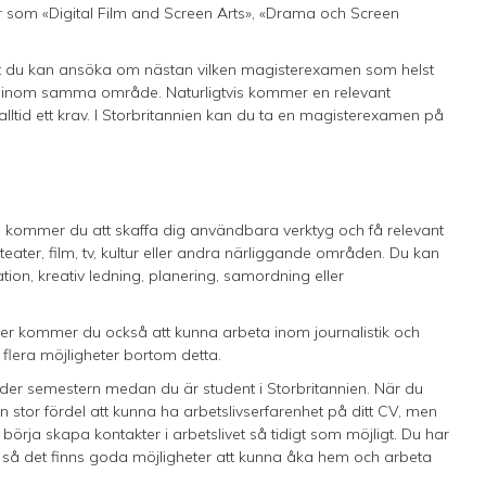
 som «Digital Film and Screen Arts», «Drama och Screen
att du kan ansöka om nästan vilken magisterexamen som helst
n inom samma område. Naturligtvis kommer en relevant
 alltid ett krav. I Storbritannien kan du ta en magisterexamen på
ng kommer du att skaffa dig användbara verktyg och få relevant
eater, film, tv, kultur eller andra närliggande områden. Du kan
ion, kreativ ledning, planering, samordning eller
per kommer du också att kunna arbeta inom journalistik och
flera möjligheter bortom detta.
der semestern medan du är student i Storbritannien. När du
 stor fördel att kunna ha arbetslivserfarenhet på ditt CV, men
rja skapa kontakter i arbetslivet så tidigt som möjligt. Du har
, så det finns goda möjligheter att kunna åka hem och arbeta