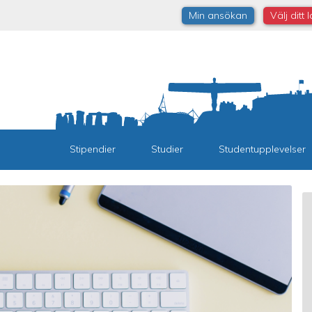
Min ansökan
Välj ditt 
Stipendier
Studier
Studentupplevelser