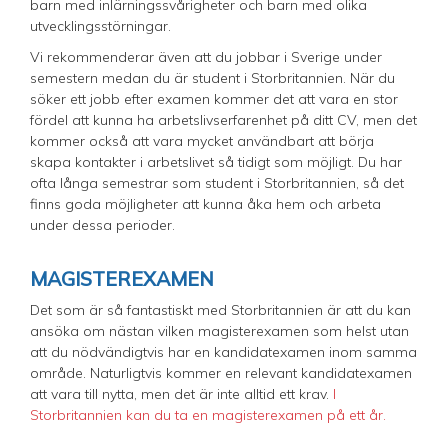
barn med inlärningssvårigheter och barn med olika
utvecklingsstörningar.
Vi rekommenderar även att du jobbar i Sverige under
semestern medan du är student i Storbritannien. När du
söker ett jobb efter examen kommer det att vara en stor
fördel att kunna ha arbetslivserfarenhet på ditt CV, men det
kommer också att vara mycket användbart att börja
skapa kontakter i arbetslivet så tidigt som möjligt. Du har
ofta långa semestrar som student i Storbritannien, så det
finns goda möjligheter att kunna åka hem och arbeta
under dessa perioder.
MAGISTEREXAMEN
Det som är så fantastiskt med Storbritannien är att du kan
ansöka om nästan vilken magisterexamen som helst utan
att du nödvändigtvis har en kandidatexamen inom samma
område. Naturligtvis kommer en relevant kandidatexamen
att vara till nytta, men det är inte alltid ett krav.
I
Storbritannien kan du ta en magisterexamen på ett år.