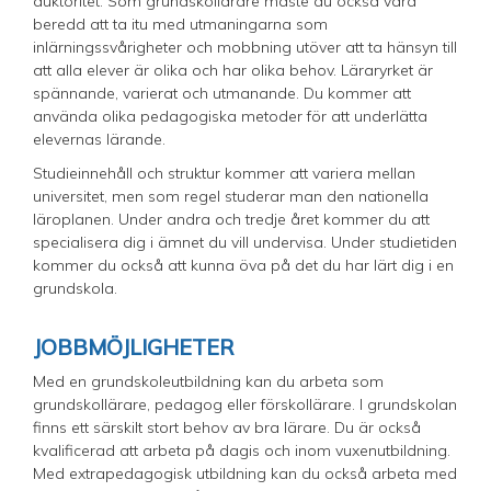
auktoritet. Som grundskollärare måste du också vara
beredd att ta itu med utmaningarna som
inlärningssvårigheter och mobbning utöver att ta hänsyn till
att alla elever är olika och har olika behov. Läraryrket är
spännande, varierat och utmanande. Du kommer att
använda olika pedagogiska metoder för att underlätta
elevernas lärande.
Studieinnehåll och struktur kommer att variera mellan
universitet, men som regel studerar man den nationella
läroplanen. Under andra och tredje året kommer du att
specialisera dig i ämnet du vill undervisa. Under studietiden
kommer du också att kunna öva på det du har lärt dig i en
grundskola.
JOBBMÖJLIGHETER
Med en grundskoleutbildning kan du arbeta som
grundskollärare, pedagog eller förskollärare. I grundskolan
finns ett särskilt stort behov av bra lärare. Du är också
kvalificerad att arbeta på dagis och inom vuxenutbildning.
Med extrapedagogisk utbildning kan du också arbeta med